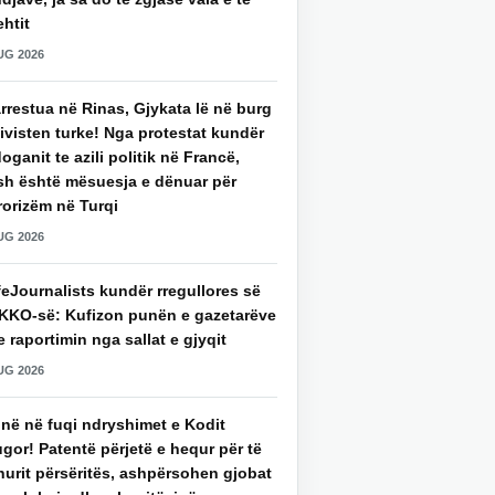
htit
UG 2026
rrestua në Rinas, Gjykata lë në burg
ivisten turke! Nga protestat kundër
oganit te azili politik në Francë,
sh është mësuesja e dënuar për
rorizëm në Turqi
UG 2026
eJournalists kundër rregullores së
KKO-së: Kufizon punën e gazetarëve
 raportimin nga sallat e gjyqit
UG 2026
jnë në fuqi ndryshimet e Kodit
gor! Patentë përjetë e hequr për të
hurit përsëritës, ashpërsohen gjobat