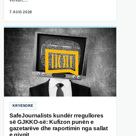
7 AUG 2026
KRYESORE
SafeJournalists kundër rregullores
së GJKKO-së: Kufizon punën e
gazetarëve dhe raportimin nga sallat
e gjyqit