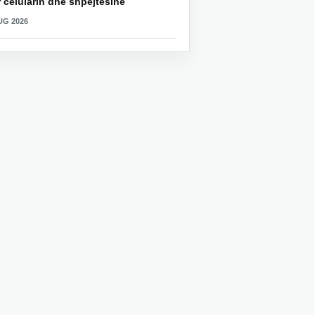
 celularin dhe shpejtësinë
UG 2026