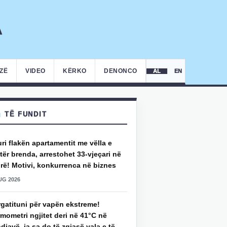
IZË
VIDEO
KËRKO
DENONCO
AL
EN
TË FUNDIT
uri flakën apartamentit me vëlla e
ër brenda, arrestohet 33-vjeçari në
rë! Motivi, konkurrenca në biznes
UG 2026
rgatituni për vapën ekstreme!
mometri ngjitet deri në 41°C në
djavë, ja sa do të zgjasë vala e të