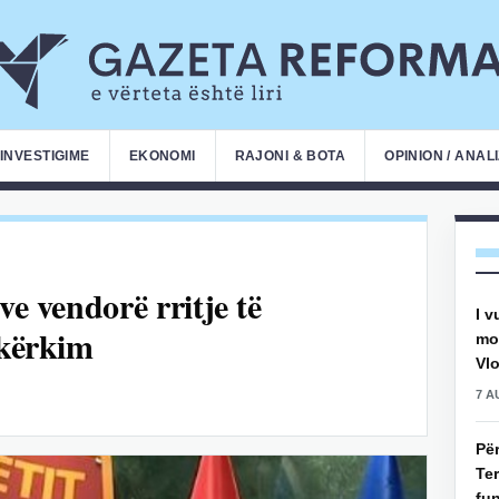
INVESTIGIME
EKONOMI
RAJONI & BOTA
OPINION / ANAL
ve vendorë rritje të
I v
 kërkim
mot
Vlo
7 A
Pë
Ter
fun