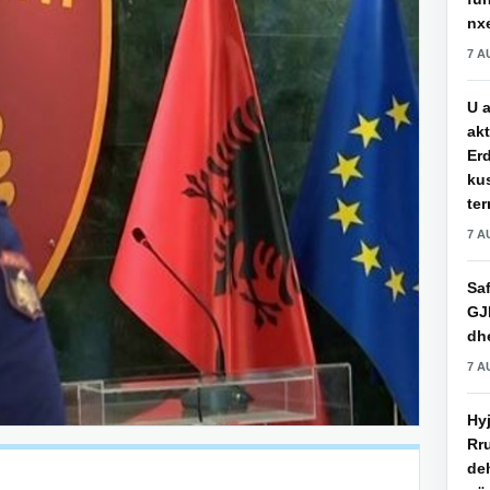
nxe
7 A
U a
akt
Erd
ku
ter
7 A
Saf
GJ
dhe
7 A
Hy
Rru
de