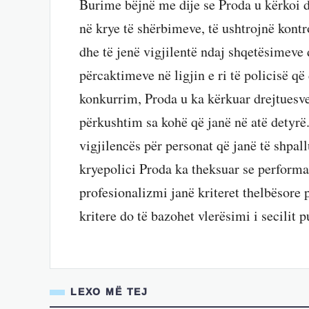
Burime bëjnë me dije se Proda u kërkoi d
në krye të shërbimeve, të ushtrojnë kontr
dhe të jenë vigjilentë ndaj shqetësimeve 
përcaktimeve në ligjin e ri të policisë që
konkurrim, Proda u ka kërkuar drejtuesv
përkushtim sa kohë që janë në atë detyrë.
vigjilencës për personat që janë të shpa
kryepolici Proda ka theksuar se performa
profesionalizmi janë kriteret thelbësore 
kritere do të bazohet vlerësimi i secilit 
LEXO MË TEJ