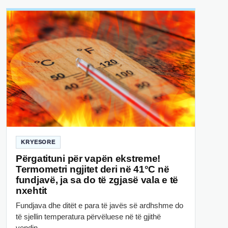
KRYESORE
Përgatituni për vapën ekstreme!
Termometri ngjitet deri në 41°C në
fundjavë, ja sa do të zgjasë vala e të
nxehtit
Fundjava dhe ditët e para të javës së ardhshme do
të sjellin temperatura përvëluese në të gjithë
vendin,…