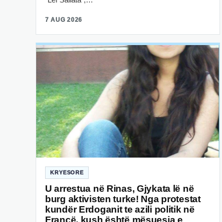
7 AUG 2026
KRYESORE
U arrestua në Rinas, Gjykata lë në
burg aktivisten turke! Nga protestat
kundër Erdoganit te azili politik në
Francë, kush është mësuesja e