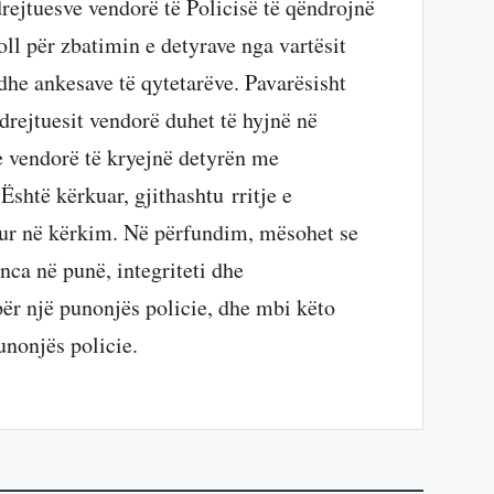
rejtuesve vendorë të Policisë të qëndrojnë
oll për zbatimin e detyrave nga vartësit
dhe ankesave të qytetarëve. Pavarësisht
 drejtuesit vendorë duhet të hyjnë në
e vendorë të kryejnë detyrën me
Është kërkuar, gjithashtu rritje e
llur në kërkim. Në përfundim, mësohet se
nca në punë, integriteti dhe
për një punonjës policie, dhe mbi këto
punonjës policie.