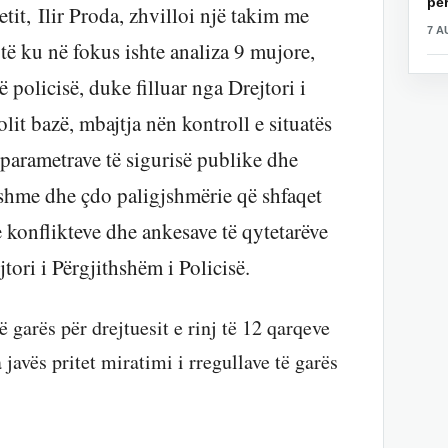
për
etit, Ilir Proda, zhvilloi një takim me
7 A
rtë ku në fokus ishte analiza 9 mujore,
policisë, duke filluar nga Drejtori i
lit bazë, mbajtja nën kontroll e situatës
parametrave të sigurisë publike dhe
gjshme dhe çdo paligjshmërie që shfaqet
e konflikteve dhe ankesave të qytetarëve
tori i Përgjithshëm i Policisë.
 garës për drejtuesit e rinj të 12 qarqeve
vës pritet miratimi i rregullave të garës