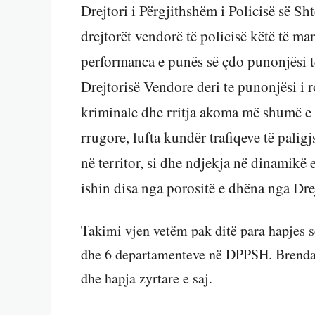
Drejtori i Përgjithshëm i Policisë së Sht
drejtorët vendorë të policisë këtë të ma
performanca e punës së çdo punonjësi të 
Drejtorisë Vendore deri te punonjësi i ro
kriminale dhe rritja akoma më shumë e 
rrugore, lufta kundër trafiqeve të pali
në territor, si dhe ndjekja në dinamikë 
ishin disa nga porositë e dhëna nga Drej
Takimi vjen vetëm pak ditë para hapjes së
dhe 6 departamenteve në DPPSH. Brenda ja
dhe hapja zyrtare e saj.