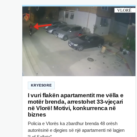
KRYESORE
I vuri flakën apartamentit me vëlla e
motër brenda, arrestohet 33-vjeçari
në Vlorë! Motivi, konkurrenca në
biznes
Policia e Vlorës ka zbardhur brenda 48 orësh
autorësinë e djegies së një apartamenti në lagjen
“Lef Sallata”,…