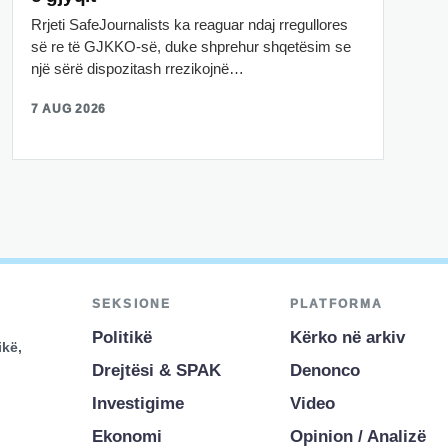
Rrjeti SafeJournalists ka reaguar ndaj rregullores
së re të GJKKO-së, duke shprehur shqetësim se
një sërë dispozitash rrezikojnë…
7 AUG 2026
SEKSIONE
PLATFORMA
Politikë
Kërko në arkiv
ikë,
Drejtësi & SPAK
Denonco
Investigime
Video
Ekonomi
Opinion / Analizë