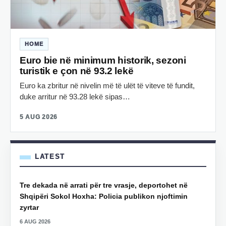
HOME
Euro bie në minimum historik, sezoni
turistik e çon në 93.2 lekë
Euro ka zbritur në nivelin më të ulët të viteve të fundit,
duke arritur në 93.28 lekë sipas…
5 AUG 2026
LATEST
Tre dekada në arrati për tre vrasje, deportohet në
Shqipëri Sokol Hoxha: Policia publikon njoftimin
zyrtar
6 AUG 2026