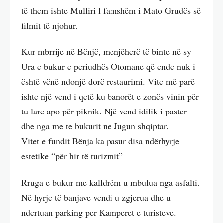
të them ishte Mulliri l famshëm i Mato Grudës së
filmit të njohur.
Kur mbrrije në Bënjë, menjëherë të binte në sy
Ura e bukur e periudhës Otomane që ende nuk i
është vënë ndonjë dorë restaurimi. Vite më parë
ishte një vend i qetë ku banorët e zonës vinin për
tu lare apo për piknik. Një vend idilik i paster
dhe nga me te bukurit ne Jugun shqiptar.
Vitet e fundit Bënja ka pasur disa ndërhyrje
estetike “për hir të turizmit”
Rruga e bukur me kalldrëm u mbulua nga asfalti.
Në hyrje të banjave vendi u zgjerua dhe u
ndertuan parking per Kamperet e turisteve.