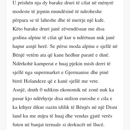
U prishën nja dy barake druri të cilat në mënyrë
modeste të jepnin mundësinë të ndroheshe
përpara se të laheshe dhe të merrje një kafe.
Këto barake druri janë zëvendësuar me disa
godina alpine të cilat që kur u ndërtuan nuk janë
hapur asnjë herë. Se përse moda alpine e sjellë në
Bënjë vetëm ata që kane hedhur paratë e dinë.
Ndërkohë kamperat e huaj pjekin mish derri të
sjellë nga supermarket e Gjermanise dhe pinë
birrë Holandeze që e kanë sjellë me vete.
Asnjë, dmth 0 ndikim ekonomik në zonë nuk ka
pasur kjo ndërhyrje disa milion euroshe e cila e
ka kthyer dikur oazin idilik të Bënjës në një Disni
land ku me mijra të huaj dhe vendas gjatë verës
futen në banjat termale si derkucët në llucë.