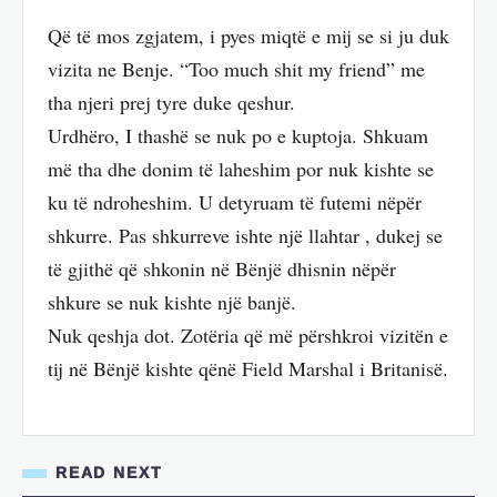
Që të mos zgjatem, i pyes miqtë e mij se si ju duk
vizita ne Benje. “Too much shit my friend” me
tha njeri prej tyre duke qeshur.
Urdhëro, I thashë se nuk po e kuptoja. Shkuam
më tha dhe donim të laheshim por nuk kishte se
ku të ndroheshim. U detyruam të futemi nëpër
shkurre. Pas shkurreve ishte një llahtar , dukej se
të gjithë që shkonin në Bënjë dhisnin nëpër
shkure se nuk kishte një banjë.
Nuk qeshja dot. Zotëria që më përshkroi vizitën e
tij në Bënjë kishte qënë Field Marshal i Britanisë.
READ NEXT