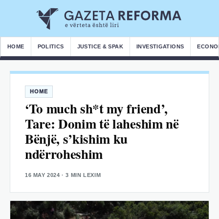
HOME
POLITICS
JUSTICE & SPAK
INVESTIGATIONS
ECONO
HOME
‘To much sh*t my friend’,
Tare: Donim të laheshim në
Bënjë, s’kishim ku
ndërroheshim
16 MAY 2024
· 3 MIN LEXIM