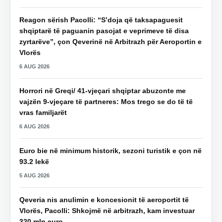
Reagon sërish Pacolli: “S’doja që taksapaguesit
shqiptarë të paguanin pasojat e veprimeve të disa
zyrtarëve”, çon Qeverinë në Arbitrazh për Aeroportin e
Vlorës
6 AUG 2026
Horrori në Greqi/ 41-vjeçari shqiptar abuzonte me
vajzën 9-vjeçare të partneres: Mos trego se do të të
vras familjarët
6 AUG 2026
Euro bie në minimum historik, sezoni turistik e çon në
93.2 lekë
5 AUG 2026
Qeveria nis anulimin e koncesionit të aeroportit të
Vlorës, Pacolli: Shkojmë në arbitrazh, kam investuar
320 mln euro