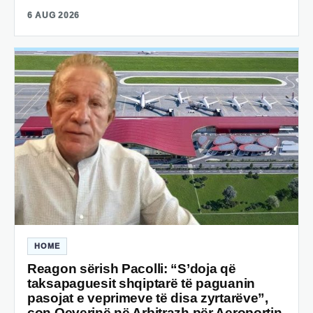
6 AUG 2026
HOME
Reagon sërish Pacolli: “S’doja që
taksapaguesit shqiptarë të paguanin
pasojat e veprimeve të disa zyrtarëve”,
çon Qeverinë në Arbitrazh për Aeroportin