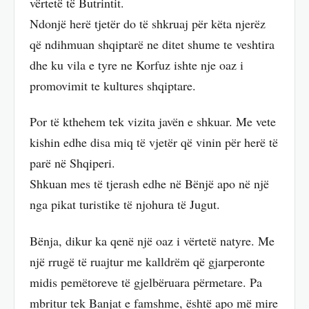
vërtetë të Butrintit.
Ndonjë herë tjetër do të shkruaj për këta njerëz
që ndihmuan shqiptarë ne ditet shume te veshtira
dhe ku vila e tyre ne Korfuz ishte nje oaz i
promovimit te kultures shqiptare.
Por të kthehem tek vizita javën e shkuar. Me vete
kishin edhe disa miq të vjetër që vinin për herë të
parë në Shqiperi.
Shkuan mes të tjerash edhe në Bënjë apo në një
nga pikat turistike të njohura të Jugut.
Bënja, dikur ka qenë një oaz i vërtetë natyre. Me
një rrugë të ruajtur me kalldrëm që gjarperonte
midis pemëtoreve të gjelbëruara përmetare. Pa
mbritur tek Banjat e famshme, është apo më mire