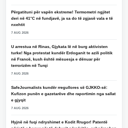
Përgatituni për vapën ekstreme! Termometri ngjitet
deri në 41°C në fundjavë, ja sa do të zgjasë vala e të
nxehtit
7 AUG 2026
U arrestua në Rinas, Gjykata lë në burg aktivisten
turke! Nga protestat kundër Erdoganit te azili politik
në Francë, kush është mësuesja e dënuar për
terrorizëm në Turqi
7 AUG 2026
SafeJournalists kundër rregullores së GJKKO-së:
Kufizon punën e gazetarëve dhe raportimin nga sallat
e gjyqit
7 AUG 2026
Hyjnë në fuqi ndryshimet e Kodit Rrugor! Patentë