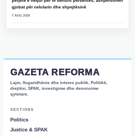
përjetë e hequr për të dehurit përsëritës, ashpërsohen
gjobat për celularin dhe shpejtësinë
7 AUG 2026
GAZETA REFORMA
Lajm, llogaridhënie dhe interes publik. Politikë,
drejtësi, SPAK, investigime dhe denoncime
qytetare.
SECTIONS
Politics
Justice & SPAK