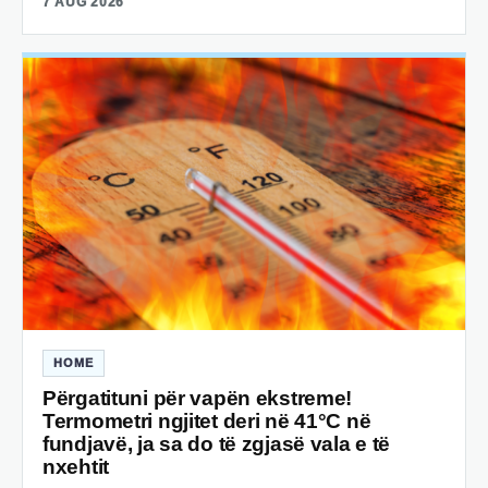
7 AUG 2026
HOME
Përgatituni për vapën ekstreme!
Termometri ngjitet deri në 41°C në
fundjavë, ja sa do të zgjasë vala e të
nxehtit