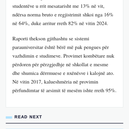
studentëve u rrit mesatarisht me 13% në vit,
ndërsa norma bruto e regjistrimit shkoi nga 16%
në 64%, duke arritur rreth 82% në vitin 2024.
Raporti thekson gjithashtu se sistemi
parauniversitar është bërë më pak pengues për
vazhdimin e studimeve. Provimet kombëtare nuk
përdoren për përzgjedhje në shkollat e mesme
dhe shumica dërrmuese e nxënësve i kalojnë ato.
Në vitin 2017, kalueshmëria në provimin
përfundimtar të arsimit të mesëm ishte rreth 95%.
READ NEXT