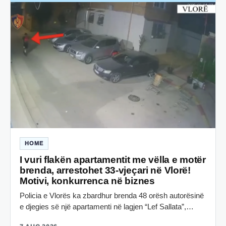
HOME
I vuri flakën apartamentit me vëlla e motër
brenda, arrestohet 33-vjeçari në Vlorë!
Motivi, konkurrenca në biznes
Policia e Vlorës ka zbardhur brenda 48 orësh autorësinë
e djegies së një apartamenti në lagjen “Lef Sallata”,…