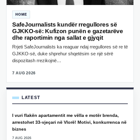
HOME
SafeJournalists kundër rregullores së
GJKKO-së: Kufizon punën e gazetarëve
dhe raportimin nga sallat e gjyqit
Rrjeti SafeJournalists ka reaguar ndaj rregullores së re të
GJKKO-së, duke shprehur shqetësim se një sërë
dispozitash rrezikojnë…
7 AUG 2026
LATEST
I vuri flakën apartamentit me vëlla e motër brenda,
arrestohet 33-vjeçari në Vlorë! Motivi, konkurrenca në
biznes
7 AUG 2026