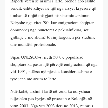
Raporti vëren se arsimi i lartë, brenda apo jashtë
vendit, është kthyer në një nga arsyet kryesore që
i mban të rinjtë më gjatë në sistemin arsimor.
Ndryshe nga vitet ’90, kur emigracioni shqiptar
dominohej nga punëtorët e pakualifikuar, sot
gjithnjë e më shumë të rinj largohen për studime
dhe mundësi profesionale.
Sipas UNESCO-s, rreth 50% e popullsisë
shqiptare ka pasur një përvojë emigracioni që nga
viti 1991, ndërsa një pjesë e konsiderueshme e
tyre janë me arsim të lartë.
Ndërkohë, arsimi i lartë në vend ka ndryshuar
ndjeshëm pas hyrjes në procesin e Bolonjës në
vitin 2003. Nga viti 2003 deri në 2013, numri i