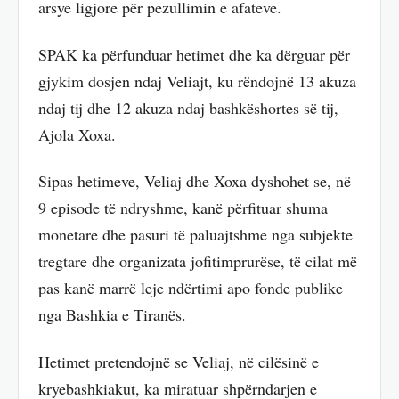
arsye ligjore për pezullimin e afateve.
SPAK ka përfunduar hetimet dhe ka dërguar për
gjykim dosjen ndaj Veliajt, ku rëndojnë 13 akuza
ndaj tij dhe 12 akuza ndaj bashkëshortes së tij,
Ajola Xoxa.
Sipas hetimeve, Veliaj dhe Xoxa dyshohet se, në
9 episode të ndryshme, kanë përfituar shuma
monetare dhe pasuri të paluajtshme nga subjekte
tregtare dhe organizata jofitimprurëse, të cilat më
pas kanë marrë leje ndërtimi apo fonde publike
nga Bashkia e Tiranës.
Hetimet pretendojnë se Veliaj, në cilësinë e
kryebashkiakut, ka miratuar shpërndarjen e