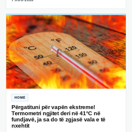
HOME
Përgatituni për vapën ekstreme!
Termometri ngjitet deri në 41°C në
fundjavë, ja sa do të zgjasë vala e të
nxehtit