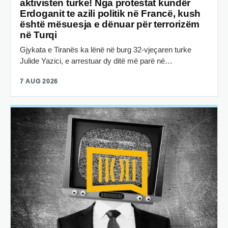
aktivisten turke! Nga protestat kundër
Erdoganit te azili politik në Francë, kush
është mësuesja e dënuar për terrorizëm
në Turqi
Gjykata e Tiranës ka lënë në burg 32-vjeçaren turke
Julide Yazici, e arrestuar dy ditë më parë në…
7 AUG 2026