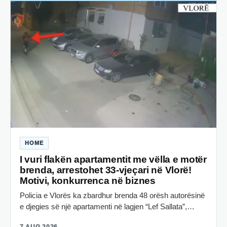
HOME
I vuri flakën apartamentit me vëlla e motër
brenda, arrestohet 33-vjeçari në Vlorë!
Motivi, konkurrenca në biznes
Policia e Vlorës ka zbardhur brenda 48 orësh autorësinë
e djegies së një apartamenti në lagjen “Lef Sallata”,…
7 AUG 2026