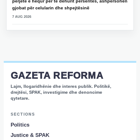
përjetë e hequr për të dehurit përsëritës, ashpërsohen
gjobat për celularin dhe shpejtësinë
7 AUG 2026
GAZETA REFORMA
Lajm, llogaridhënie dhe interes publik. Politikë,
drejtësi, SPAK, investigime dhe denoncime
qytetare.
SECTIONS
Politics
Justice & SPAK