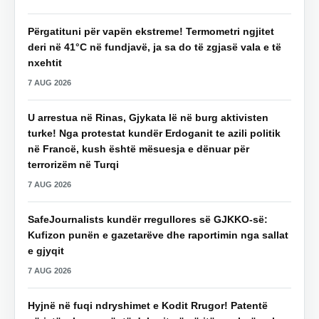
Përgatituni për vapën ekstreme! Termometri ngjitet
deri në 41°C në fundjavë, ja sa do të zgjasë vala e të
nxehtit
7 AUG 2026
U arrestua në Rinas, Gjykata lë në burg aktivisten
turke! Nga protestat kundër Erdoganit te azili politik
në Francë, kush është mësuesja e dënuar për
terrorizëm në Turqi
7 AUG 2026
SafeJournalists kundër rregullores së GJKKO-së:
Kufizon punën e gazetarëve dhe raportimin nga sallat
e gjyqit
7 AUG 2026
Hyjnë në fuqi ndryshimet e Kodit Rrugor! Patentë