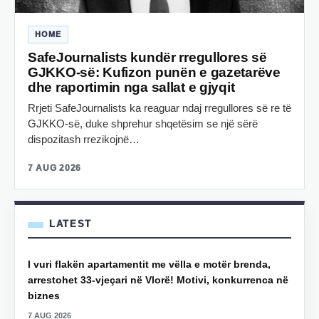
HOME
SafeJournalists kundër rregullores së
GJKKO-së: Kufizon punën e gazetarëve
dhe raportimin nga sallat e gjyqit
Rrjeti SafeJournalists ka reaguar ndaj rregullores së re të
GJKKO-së, duke shprehur shqetësim se një sërë
dispozitash rrezikojnë…
7 AUG 2026
LATEST
I vuri flakën apartamentit me vëlla e motër brenda,
arrestohet 33-vjeçari në Vlorë! Motivi, konkurrenca në
biznes
7 AUG 2026