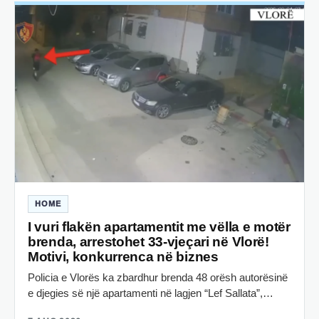
HOME
I vuri flakën apartamentit me vëlla e motër
brenda, arrestohet 33-vjeçari në Vlorë!
Motivi, konkurrenca në biznes
Policia e Vlorës ka zbardhur brenda 48 orësh autorësinë
e djegies së një apartamenti në lagjen “Lef Sallata”,…