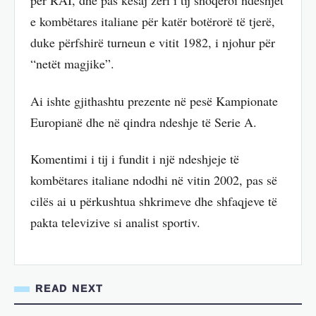
për RAI, dhe pas kësaj zëri i tij shoqëroi ndeshjet
e kombëtares italiane për katër botërorë të tjerë,
duke përfshirë turneun e vitit 1982, i njohur për
“netët magjike”.
Ai ishte gjithashtu prezente në pesë Kampionate
Europianë dhe në qindra ndeshje të Serie A.
Komentimi i tij i fundit i një ndeshjeje të
kombëtares italiane ndodhi në vitin 2002, pas së
cilës ai u përkushtua shkrimeve dhe shfaqjeve të
pakta televizive si analist sportiv.
READ NEXT