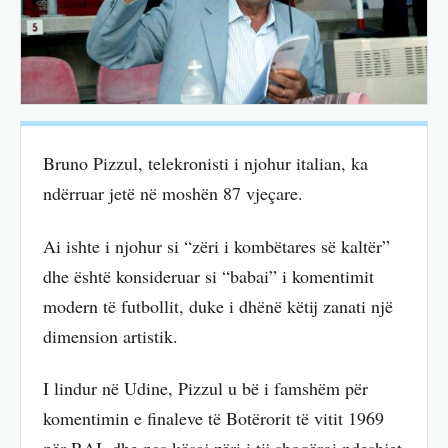
Bruno Pizzul, telekronisti i njohur italian, ka
ndërruar jetë në moshën 87 vjeçare.
Ai ishte i njohur si “zëri i kombëtares së kaltër”
dhe është konsideruar si “babai” i komentimit
modern të futbollit, duke i dhënë këtij zanati një
dimension artistik.
I lindur në Udine, Pizzul u bë i famshëm për
komentimin e finaleve të Botërorit të vitit 1969