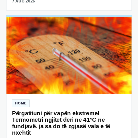
7 AUG 2026
HOME
Përgatituni për vapën ekstreme!
Termometri ngjitet deri në 41°C në
fundjavë, ja sa do të zgjasë vala e të
nxehtit