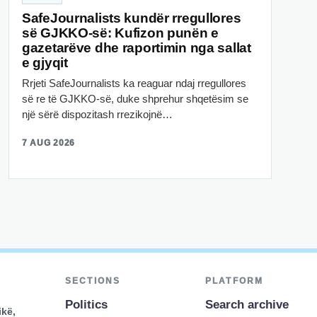
SafeJournalists kundër rregullores
së GJKKO-së: Kufizon punën e
gazetarëve dhe raportimin nga sallat
e gjyqit
Rrjeti SafeJournalists ka reaguar ndaj rregullores
së re të GJKKO-së, duke shprehur shqetësim se
një sërë dispozitash rrezikojnë…
7 AUG 2026
SECTIONS
PLATFORM
Politics
Search archive
ikë,