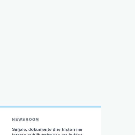
NEWSROOM
Sinjale, dokumente dhe histori me
interes publik trajtohen me kujdes