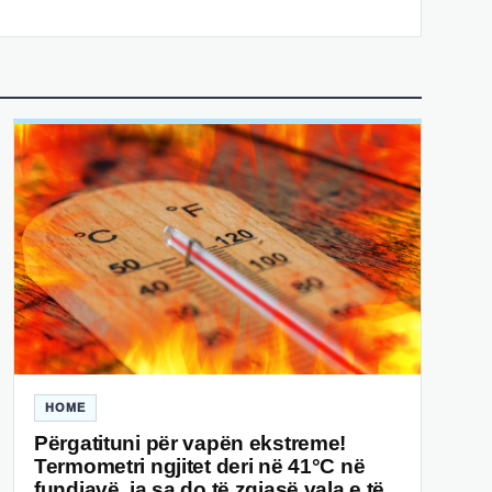
HOME
Përgatituni për vapën ekstreme!
Termometri ngjitet deri në 41°C në
fundjavë, ja sa do të zgjasë vala e të