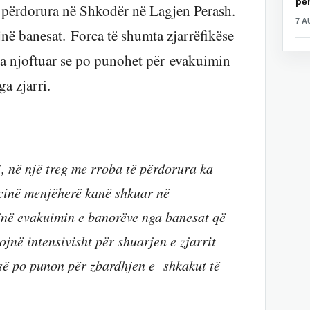
për
ë përdorura në Shkodër në Lagjen Perash.
7 A
jnë banesat. Forca të shumta zjarrëfikëse
ka njoftuar se po punohet për evakuimin
a zjarri.
 në një treg me rroba të përdorura ka
licinë menjëherë kanë shkuar në
jnë evakuimin e banorëve nga banesat që
nojnë intensivisht për shuarjen e zjarrit
së po punon për zbardhjen e shkakut të