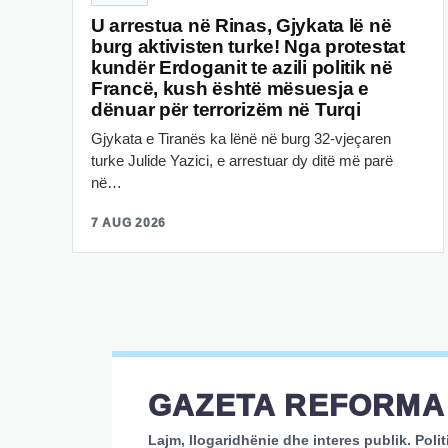
U arrestua në Rinas, Gjykata lë në
burg aktivisten turke! Nga protestat
kundër Erdoganit te azili politik në
Francë, kush është mësuesja e
dënuar për terrorizëm në Turqi
Gjykata e Tiranës ka lënë në burg 32-vjeçaren
turke Julide Yazici, e arrestuar dy ditë më parë
në…
7 AUG 2026
GAZETA REFORMA
Lajm, llogaridhënie dhe interes publik. Polit