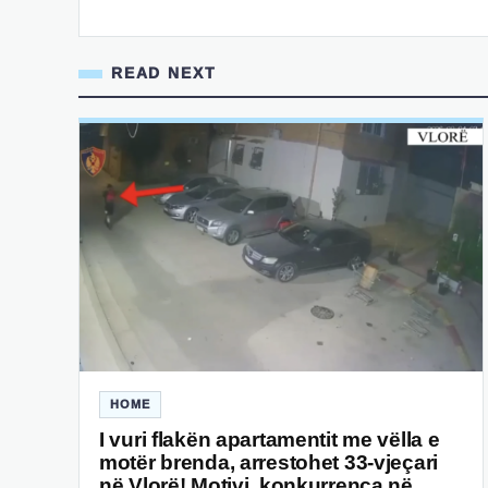
READ NEXT
HOME
I vuri flakën apartamentit me vëlla e
motër brenda, arrestohet 33-vjeçari
në Vlorë! Motivi, konkurrenca në