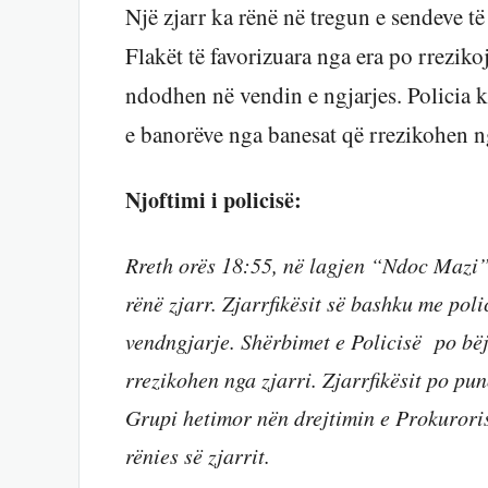
Një zjarr ka rënë në tregun e sendeve t
Flakët të favorizuara nga era po rreziko
ndodhen në vendin e ngjarjes. Policia 
e banorëve nga banesat që rrezikohen ng
Njoftimi i policisë:
Rreth orës 18:55, në lagjen “Ndoc Mazi”,
rënë zjarr. Zjarrfikësit së bashku me po
vendngjarje. Shërbimet e Policisë po bë
rrezikohen nga zjarri. Zjarrfikësit po pu
Grupi hetimor nën drejtimin e Prokurori
rënies së zjarrit.