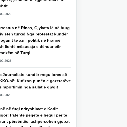
htit
UG 2026
rrestua në Rinas, Gjykata lë në burg
ivisten turke! Nga protestat kundër
oganit te azili politik në Francë,
sh është mësuesja e dënuar për
rorizëm në Turqi
UG 2026
eJournalists kundër rregullores së
KKO-së: Kufizon punën e gazetarëve
 raportimin nga sallat e gjyqit
UG 2026
jnë në fuqi ndryshimet e Kodit
gor! Patentë përjetë e hequr për të
hurit përsëritës, ashpërsohen gjobat