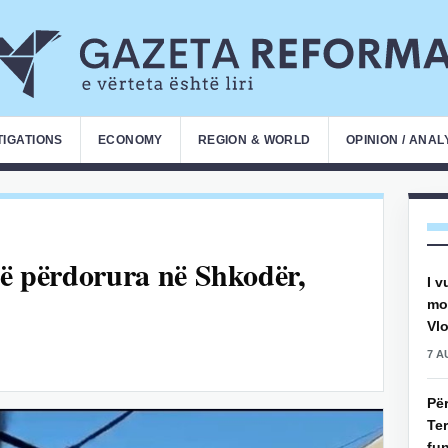
TIGATIONS
ECONOMY
REGION & WORLD
OPINION / ANAL
të përdorura në Shkodër,
I v
mot
Vlo
7 A
Pë
Ter
fun