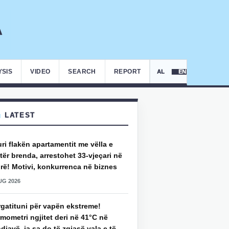
YSIS
VIDEO
SEARCH
REPORT
AL
EN
LATEST
uri flakën apartamentit me vëlla e
ër brenda, arrestohet 33-vjeçari në
rë! Motivi, konkurrenca në biznes
UG 2026
rgatituni për vapën ekstreme!
mometri ngjitet deri në 41°C në
djavë, ja sa do të zgjasë vala e të