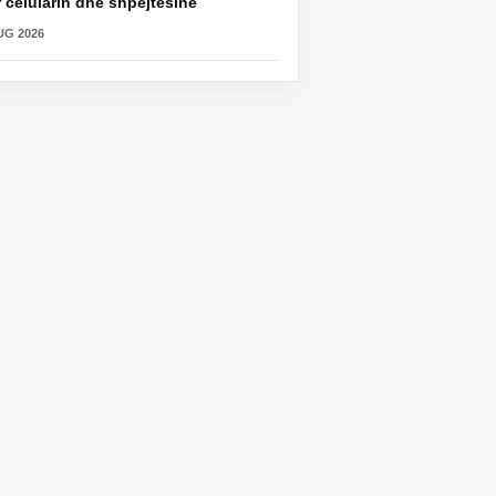
 celularin dhe shpejtësinë
UG 2026