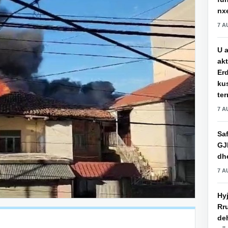
nxe
7 A
U a
akt
Erd
ku
ter
7 A
Saf
GJ
dhe
7 A
Hy
Rru
de