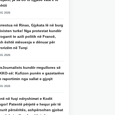
htit
UG 2026
rrestua në Rinas, Gjykata lë në burg
ivisten turke! Nga protestat kundër
oganit te azili politik në Francë,
sh është mësuesja e dënuar për
rorizëm në Turqi
UG 2026
eJournalists kundër rregullores së
KKO-së: Kufizon punën e gazetarëve
 raportimin nga sallat e gjyqit
UG 2026
jnë në fuqi ndryshimet e Kodit
gor! Patentë përjetë e hequr për të
hurit përsëritës, ashpërsohen gjobat