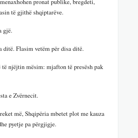
 menaxhohen pronat publike, bregdeti,
sin të gjithë shqiptarëve.
 gjë.
 ditë. Flasim vetëm për disa ditë.
 të njëjtin mësim: mjafton të presësh pak
sta e Zvërnecit.
preket më, Shqipëria mbetet plot me kauza
dhe pyetje pa përgjigje.