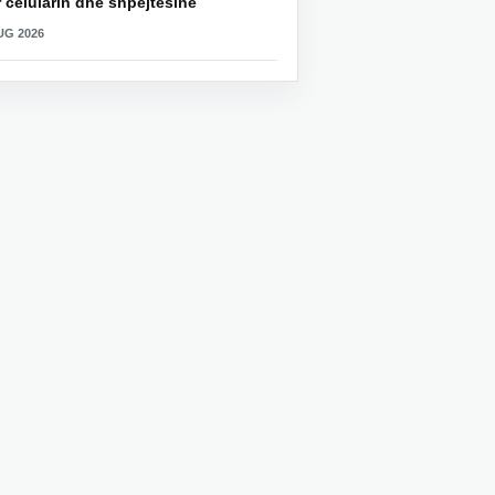
 celularin dhe shpejtësinë
UG 2026