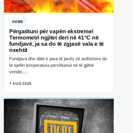
HOME
Përgatituni për vapën ekstreme!
Termometri ngjitet deri në 41°C në
fundjavë, ja sa do të zgjasë vala e të
nxehtit
Fundjava dhe ditët e para të javës së ardhshme do
të sjellin temperatura përvëluese në të gjithë
vendin,…
7 AUG 2026