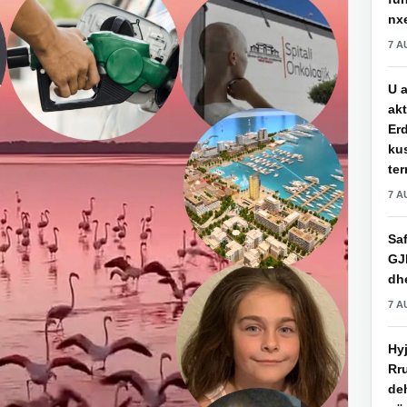
nxe
7 A
U a
akt
Erd
ku
ter
7 A
Saf
GJ
dhe
7 A
Hy
Rru
de