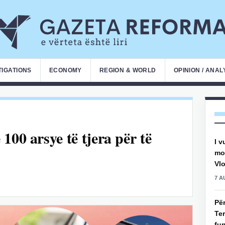
TIGATIONS
ECONOMY
REGION & WORLD
OPINION / ANAL
100 arsye të tjera për të
I v
mot
Vlo
7 A
Pë
Ter
fun