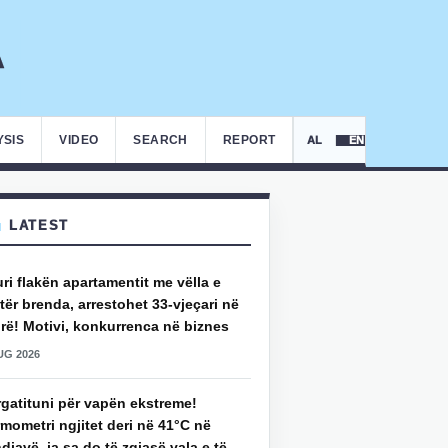
YSIS
VIDEO
SEARCH
REPORT
AL
EN
LATEST
uri flakën apartamentit me vëlla e
ër brenda, arrestohet 33-vjeçari në
rë! Motivi, konkurrenca në biznes
UG 2026
rgatituni për vapën ekstreme!
mometri ngjitet deri në 41°C në
djavë, ja sa do të zgjasë vala e të