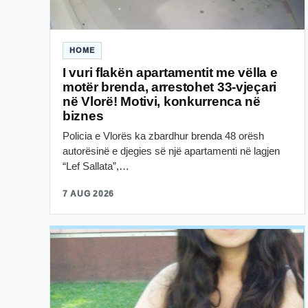
HOME
I vuri flakën apartamentit me vëlla e
motër brenda, arrestohet 33-vjeçari
në Vlorë! Motivi, konkurrenca në
biznes
Policia e Vlorës ka zbardhur brenda 48 orësh
autorësinë e djegies së një apartamenti në lagjen
“Lef Sallata”,…
7 AUG 2026