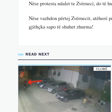
Nëse protesta ndalet te Zvërneci, do të h
Nëse vazhdon përtej Zvërnecit, atëherë 
gjithçka sapo të shuhet zhurma!
READ NEXT