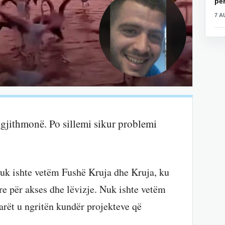
për
7 A
 gjithmonë. Po sillemi sikur problemi
Nuk ishte vetëm Fushë Kruja dhe Kruja, ku
yre për akses dhe lëvizje. Nuk ishte vetëm
rët u ngritën kundër projekteve që