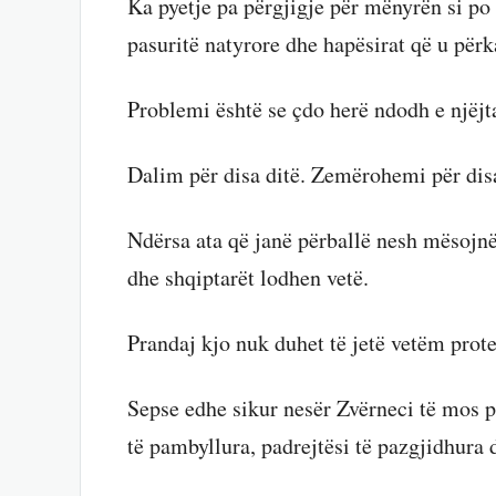
Ka pyetje pa përgjigje për mënyrën si po
pasuritë natyrore dhe hapësirat që u përka
Problemi është se çdo herë ndodh e njëjta
Dalim për disa ditë. Zemërohemi për disa
Ndërsa ata që janë përballë nesh mësojnë
dhe shqiptarët lodhen vetë.
Prandaj kjo nuk duhet të jetë vetëm prote
Sepse edhe sikur nesër Zvërneci të mos 
të pambyllura, padrejtësi të pazgjidhura 