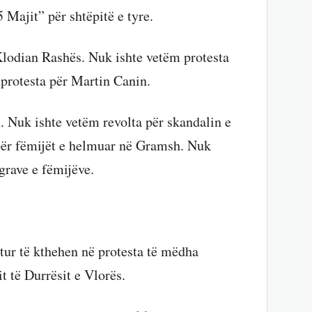
 Majit” për shtëpitë e tyre.
Klodian Rashës. Nuk ishte vetëm protesta
protesta për Martin Canin.
. Nuk ishte vetëm revolta për skandalin e
për fëmijët e helmuar në Gramsh. Nuk
grave e fëmijëve.
itur të kthehen në protesta të mëdha
 të Durrësit e Vlorës.