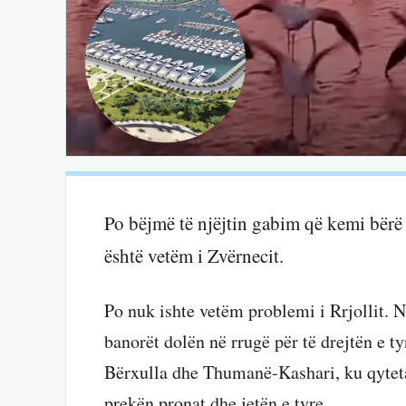
Po bëjmë të njëjtin gabim që kemi bërë
është vetëm i Zvërnecit.
Po nuk ishte vetëm problemi i Rrjollit. 
banorët dolën në rrugë për të drejtën e t
Bërxulla dhe Thumanë-Kashari, ku qyteta
prekën pronat dhe jetën e tyre.