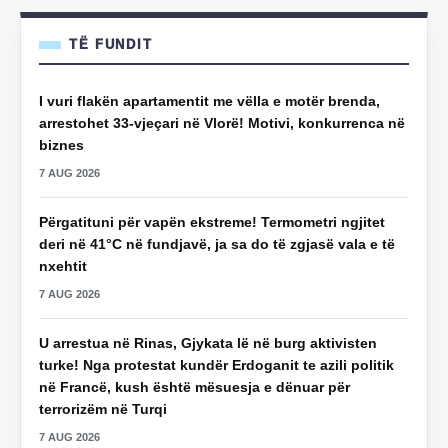
TË FUNDIT
I vuri flakën apartamentit me vëlla e motër brenda,
arrestohet 33-vjeçari në Vlorë! Motivi, konkurrenca në
biznes
7 AUG 2026
Përgatituni për vapën ekstreme! Termometri ngjitet
deri në 41°C në fundjavë, ja sa do të zgjasë vala e të
nxehtit
7 AUG 2026
U arrestua në Rinas, Gjykata lë në burg aktivisten
turke! Nga protestat kundër Erdoganit te azili politik
në Francë, kush është mësuesja e dënuar për
terrorizëm në Turqi
7 AUG 2026