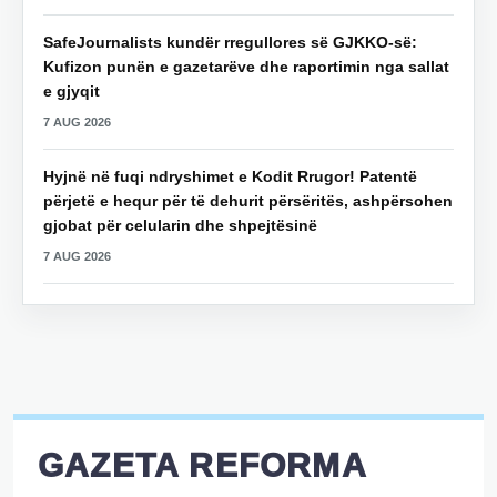
SafeJournalists kundër rregullores së GJKKO-së:
Kufizon punën e gazetarëve dhe raportimin nga sallat
e gjyqit
7 AUG 2026
Hyjnë në fuqi ndryshimet e Kodit Rrugor! Patentë
përjetë e hequr për të dehurit përsëritës, ashpërsohen
gjobat për celularin dhe shpejtësinë
7 AUG 2026
GAZETA REFORMA