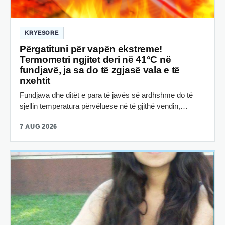
KRYESORE
Përgatituni për vapën ekstreme!
Termometri ngjitet deri në 41°C në
fundjavë, ja sa do të zgjasë vala e të
nxehtit
Fundjava dhe ditët e para të javës së ardhshme do të
sjellin temperatura përvëluese në të gjithë vendin,…
7 AUG 2026