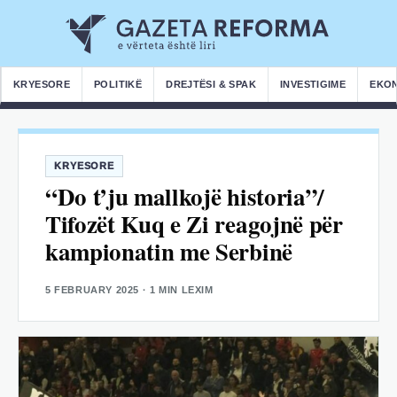
KRYESORE
POLITIKË
DREJTËSI & SPAK
INVESTIGIME
EKO
KRYESORE
“Do t’ju mallkojë historia”/
Tifozët Kuq e Zi reagojnë për
kampionatin me Serbinë
5 FEBRUARY 2025
· 1 MIN LEXIM