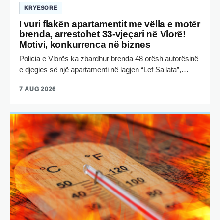
KRYESORE
I vuri flakën apartamentit me vëlla e motër
brenda, arrestohet 33-vjeçari në Vlorë!
Motivi, konkurrenca në biznes
Policia e Vlorës ka zbardhur brenda 48 orësh autorësinë
e djegies së një apartamenti në lagjen “Lef Sallata”,…
7 AUG 2026