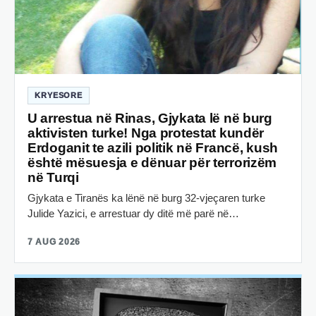
KRYESORE
U arrestua në Rinas, Gjykata lë në burg
aktivisten turke! Nga protestat kundër
Erdoganit te azili politik në Francë, kush
është mësuesja e dënuar për terrorizëm
në Turqi
Gjykata e Tiranës ka lënë në burg 32-vjeçaren turke
Julide Yazici, e arrestuar dy ditë më parë në…
7 AUG 2026