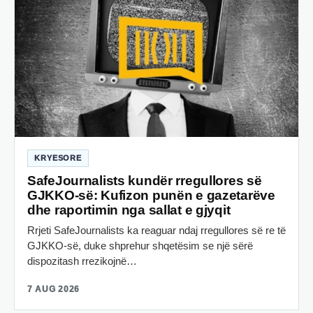
KRYESORE
SafeJournalists kundër rregullores së
GJKKO-së: Kufizon punën e gazetarëve
dhe raportimin nga sallat e gjyqit
Rrjeti SafeJournalists ka reaguar ndaj rregullores së re të
GJKKO-së, duke shprehur shqetësim se një sërë
dispozitash rrezikojnë…
7 AUG 2026