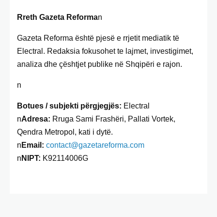
Rreth Gazeta Reforma
n
Gazeta Reforma është pjesë e rrjetit mediatik të
Electral. Redaksia fokusohet te lajmet, investigimet,
analiza dhe çështjet publike në Shqipëri e rajon.
n
Botues / subjekti përgjegjës:
Electral
n
Adresa:
Rruga Sami Frashëri, Pallati Vortek,
Qendra Metropol, kati i dytë.
n
Email:
contact@gazetareforma.com
n
NIPT:
K92114006G