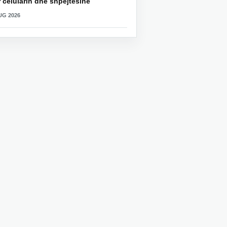
 celularin dhe shpejtësinë
UG 2026