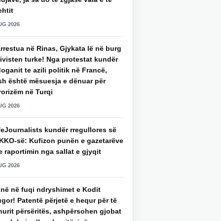
htit
UG 2026
rrestua në Rinas, Gjykata lë në burg
ivisten turke! Nga protestat kundër
oganit te azili politik në Francë,
sh është mësuesja e dënuar për
rorizëm në Turqi
UG 2026
eJournalists kundër rregullores së
KKO-së: Kufizon punën e gazetarëve
 raportimin nga sallat e gjyqit
UG 2026
jnë në fuqi ndryshimet e Kodit
gor! Patentë përjetë e hequr për të
hurit përsëritës, ashpërsohen gjobat