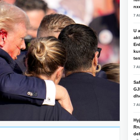
nxe
7 A
U a
akt
Erd
ku
ter
7 A
Saf
GJ
dhe
7 A
Hy
Rru
de