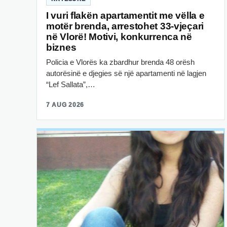
I vuri flakën apartamentit me vëlla e
motër brenda, arrestohet 33-vjeçari
në Vlorë! Motivi, konkurrenca në
biznes
Policia e Vlorës ka zbardhur brenda 48 orësh
autorësinë e djegies së një apartamenti në lagjen
“Lef Sallata”,…
7 AUG 2026