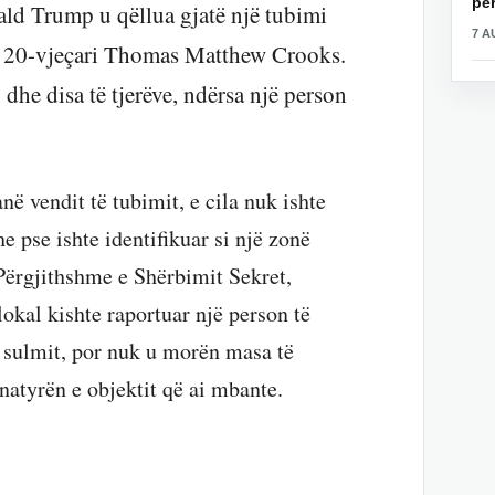
për
ld Trump u qëllua gjatë një tubimi
7 A
ga 20-vjeçari Thomas Matthew Crooks.
dhe disa të tjerëve, ndërsa një person
në vendit të tubimit, e cila nuk ishte
he pse ishte identifikuar si një zonë
 Përgjithshme e Shërbimit Sekret,
lokal kishte raportuar një person të
 sulmit, por nuk u morën masa të
tyrën e objektit që ai mbante​​.