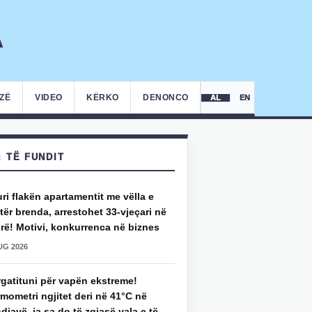
IZË
VIDEO
KËRKO
DENONCO
AL
EN
TË FUNDIT
uri flakën apartamentit me vëlla e
ër brenda, arrestohet 33-vjeçari në
rë! Motivi, konkurrenca në biznes
UG 2026
rgatituni për vapën ekstreme!
mometri ngjitet deri në 41°C në
djavë, ja sa do të zgjasë vala e të