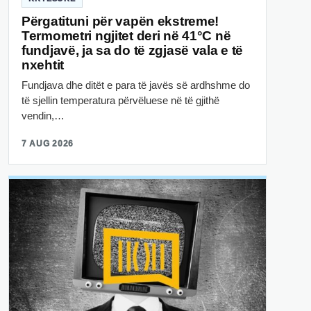
Përgatituni për vapën ekstreme!
Termometri ngjitet deri në 41°C në
fundjavë, ja sa do të zgjasë vala e të
nxehtit
Fundjava dhe ditët e para të javës së ardhshme do
të sjellin temperatura përvëluese në të gjithë
vendin,…
7 AUG 2026