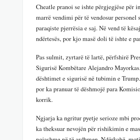
Cheatle pranoi se ishte përgjegjëse për i
marrë vendimi për të vendosur personel si
paraqiste pjerrësia e saj. Në vend të kësa
ndërtesës, por kjo masë doli të ishte e p
Pas sulmit, zyrtarë të lartë, përfshirë Pr
Sigurisë Kombëtare Alejandro Mayorkas, 
dështimet e sigurisë në tubimin e Trump.
por ka pranuar të dëshmojë para Komisi
korrik​​.
Ngjarja ka ngritur pyetje serioze mbi pro
ka theksuar nevojën për rishikimin e mas
ngjashme në të ardhmen. Ndërkohë, moti