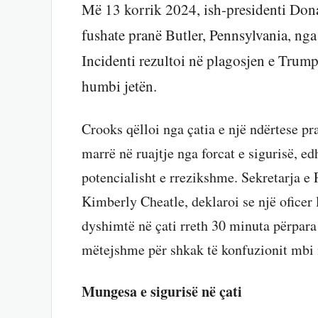
Më 13 korrik 2024, ish-presidenti Dona
fushate pranë Butler, Pennsylvania, n
Incidenti rezultoi në plagosjen e Trump 
humbi jetën.
Crooks qëlloi nga çatia e një ndërtese pra
marrë në ruajtje nga forcat e sigurisë, ed
potencialisht e rrezikshme. Sekretarja e
Kimberly Cheatle, deklaroi se një oficer 
dyshimtë në çati rreth 30 minuta përpara
mëtejshme për shkak të konfuzionit mbi na
Mungesa e sigurisë në çati