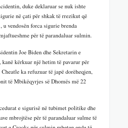
ncidentin, duke deklaruar se nuk ishte
gurie në çati për shkak të rrezikut që
j, u vendosën forca sigurie brenda
amjaftueshme për të parandaluar sulmin​​.
esidentin Joe Biden dhe Sekretarin e
kanë kërkuar një hetim të pavarur për
 Cheatle ka refuzuar të japë dorëheqjen,
onit të Mbikëqyrjes së Dhomës më 22
cedurat e sigurisë në tubimet politike dhe
ave mbrojtëse për të parandaluar sulme të
vet e Crooks për sulmin mbeten ende të