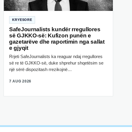
KRYESORE
SafeJournalists kundër rregullores
së GJKKO-së: Kufizon punën e
gazetarëve dhe raportimin nga sallat
e gjyqit
Rrjeti SafeJournalists ka reaguar ndaj rregullores
së re të GJKKO-së, duke shprehur shqetësim se
një sërë dispozitash rrezikojnë…
7 AUG 2026