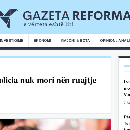
INVESTIGIME
EKONOMI
RAJONI & BOTA
OPINION / ANAL
licia nuk mori nën ruajtje
I v
mot
Vlo
7 A
Pë
Ter
fun