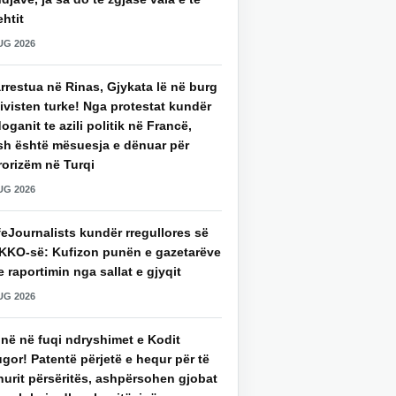
htit
UG 2026
rrestua në Rinas, Gjykata lë në burg
ivisten turke! Nga protestat kundër
oganit te azili politik në Francë,
sh është mësuesja e dënuar për
rorizëm në Turqi
UG 2026
eJournalists kundër rregullores së
KKO-së: Kufizon punën e gazetarëve
 raportimin nga sallat e gjyqit
UG 2026
jnë në fuqi ndryshimet e Kodit
gor! Patentë përjetë e hequr për të
hurit përsëritës, ashpërsohen gjobat