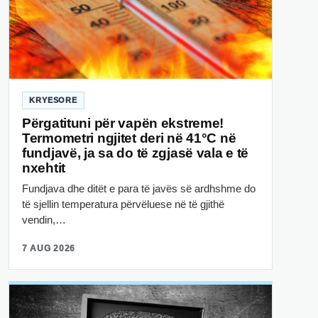
KRYESORE
Përgatituni për vapën ekstreme!
Termometri ngjitet deri në 41°C në
fundjavë, ja sa do të zgjasë vala e të
nxehtit
Fundjava dhe ditët e para të javës së ardhshme do
të sjellin temperatura përvëluese në të gjithë
vendin,…
7 AUG 2026