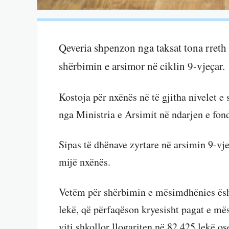
Qeveria shpenzon nga taksat tona rreth 
shërbimin e arsimor në ciklin 9-vjeçar.
Kostoja për nxënës në të gjitha nivelet e 
nga Ministria e Arsimit në ndarjen e fon
Sipas të dhënave zyrtare në arsimin 9-vje
mijë nxënës.
Vetëm për shërbimin e mësimdhënies ësht
lekë, që përfaqëson kryesisht pagat e më
viti shkollor llogariten në 82,425 lekë os