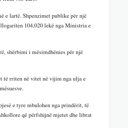
ë e lartë. Shpenzimet publike për një
 llogariten 104,020 lekë nga Ministria e
arë, shërbimi i mësimdhënies për një
 të rriten në vitet në vijim nga ulja e
ë mësuesve.
 pjesë e tyre mbulohen nga prindërit, të
 shkollore që përfshijnë mjetet dhe librat