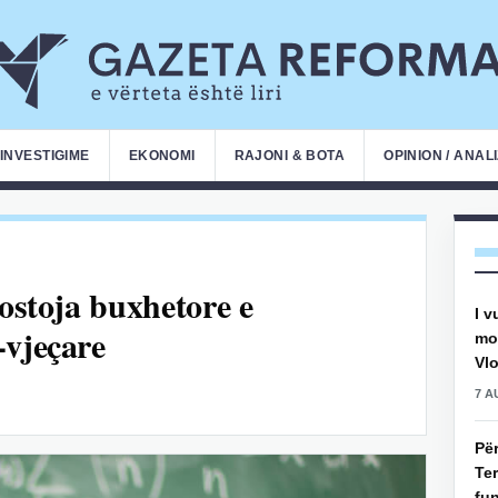
INVESTIGIME
EKONOMI
RAJONI & BOTA
OPINION / ANAL
kostoja buxhetore e
I v
-vjeçare
mot
Vlo
7 A
Pë
Ter
fun