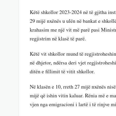
Këtë shkollor 2023-2024 në të gjitha inst
29 mijë nxënës u ulën në bankat e shkollë
krahasim me një vit më parë pasi Ministr
regjistrim në klasë të parë.
Këtë vit shkollor mund të regjistroheshin
në dhjetor, ndërsa deri vjet regjistrohes
ditën e fillimit të vitit shkollor.
Në klasën e 10, rreth 27 mijë nxënës nis
mijë që ishin vitin kaluar. Rënia më e m
vjen nga emigracioni i lartë i të rinjve m