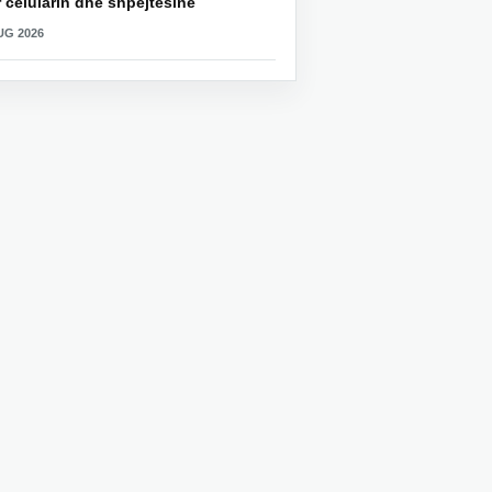
 celularin dhe shpejtësinë
UG 2026