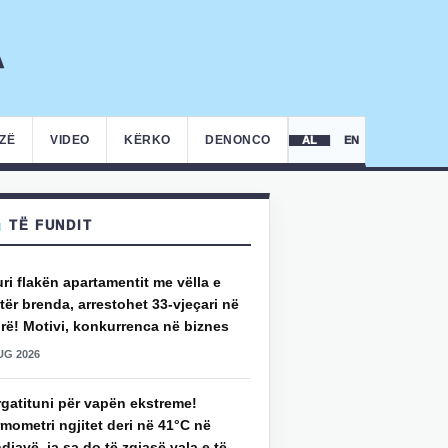
IZË
VIDEO
KËRKO
DENONCO
AL
EN
TË FUNDIT
uri flakën apartamentit me vëlla e
ër brenda, arrestohet 33-vjeçari në
rë! Motivi, konkurrenca në biznes
UG 2026
rgatituni për vapën ekstreme!
mometri ngjitet deri në 41°C në
djavë, ja sa do të zgjasë vala e të