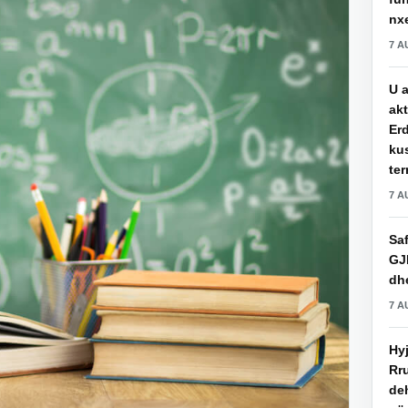
nxe
7 A
U a
akt
Erd
ku
ter
7 A
Saf
GJ
dhe
7 A
Hy
Rru
de