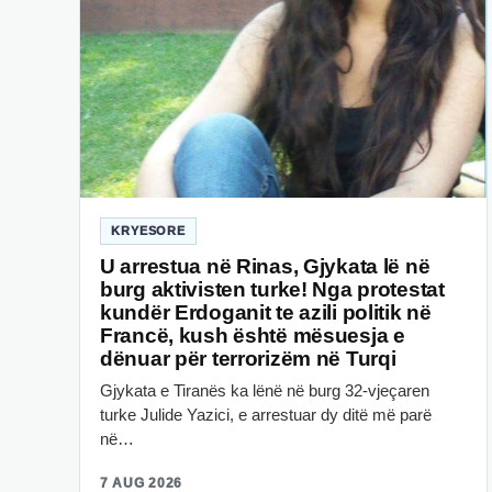
KRYESORE
U arrestua në Rinas, Gjykata lë në
burg aktivisten turke! Nga protestat
kundër Erdoganit te azili politik në
Francë, kush është mësuesja e
dënuar për terrorizëm në Turqi
Gjykata e Tiranës ka lënë në burg 32-vjeçaren
turke Julide Yazici, e arrestuar dy ditë më parë
në…
7 AUG 2026