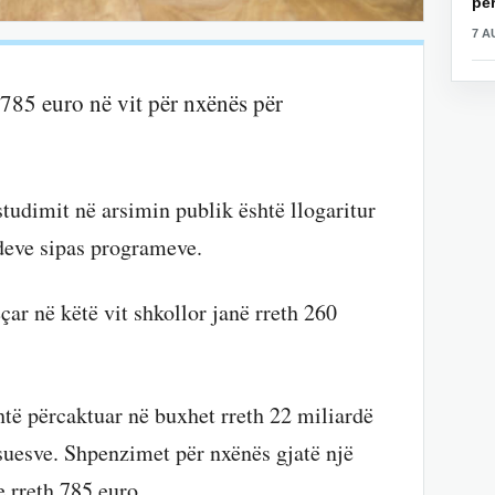
për
7 A
785 euro në vit për nxënës për
studimit në arsimin publik është llogaritur
deve sipas programeve.
çar në këtë vit shkollor janë rreth 260
ë përcaktuar në buxhet rreth 22 miliardë
suesve. Shpenzimet për nxënës gjatë një
e rreth 785 euro.