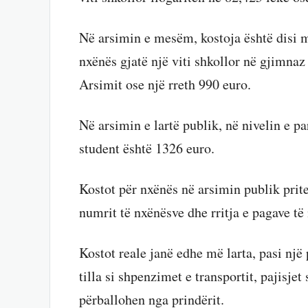
Në arsimin e mesëm, kostoja është disi m
nxënës gjatë një viti shkollor në gjimnaz
Arsimit ose një rreth 990 euro.
Në arsimin e lartë publik, në nivelin e p
student është 1326 euro.
Kostot për nxënës në arsimin publik pritet
numrit të nxënësve dhe rritja e pagave t
Kostot reale janë edhe më larta, pasi një
tilla si shpenzimet e transportit, pajisjet
përballohen nga prindërit.