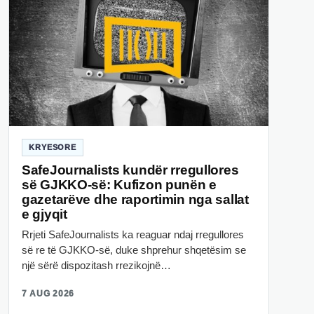
KRYESORE
SafeJournalists kundër rregullores
së GJKKO-së: Kufizon punën e
gazetarëve dhe raportimin nga sallat
e gjyqit
Rrjeti SafeJournalists ka reaguar ndaj rregullores
së re të GJKKO-së, duke shprehur shqetësim se
një sërë dispozitash rrezikojnë…
7 AUG 2026