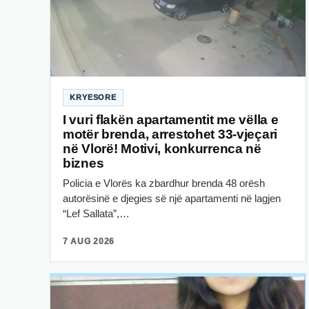
KRYESORE
I vuri flakën apartamentit me vëlla e
motër brenda, arrestohet 33-vjeçari
në Vlorë! Motivi, konkurrenca në
biznes
Policia e Vlorës ka zbardhur brenda 48 orësh
autorësinë e djegies së një apartamenti në lagjen
“Lef Sallata”,…
7 AUG 2026