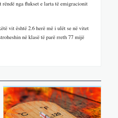
 rëndë nga flukset e larta të emigracionit
të vit është 2.6 herë më i ulët se në vitet
stroheshin në klasë të parë rreth 77 mijë