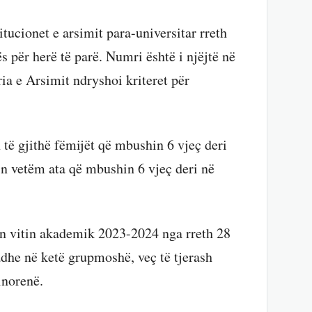
itucionet e arsimit para-universitar rreth
s për herë të parë. Numri është i njëjtë në
ia e Arsimit ndryshoi kriteret për
 të gjithë fëmijët që mbushin 6 vjeç deri
hin vetëm ata që mbushin 6 vjeç deri në
ën vitin akademik 2023-2024 nga rreth 28
adhe në ketë grupmoshë, veç të tjerash
inorenë.