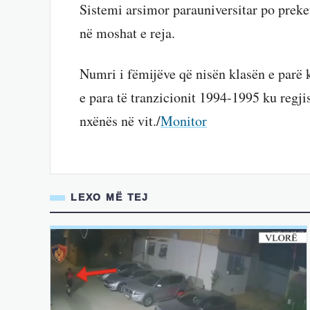
Sistemi arsimor parauniversitar po preket
në moshat e reja.
Numri i fëmijëve që nisën klasën e parë kë
e para të tranzicionit 1994-1995 ku regji
nxënës në vit./
Monitor
LEXO MË TEJ