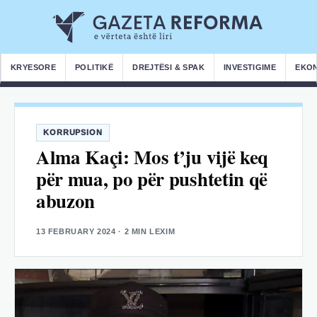
KRYESORE
POLITIKË
DREJTËSI & SPAK
INVESTIGIME
EKO
KORRUPSION
Alma Kaçi: Mos t’ju vijë keq
për mua, po për pushtetin që
abuzon
13 FEBRUARY 2024
· 2 MIN LEXIM