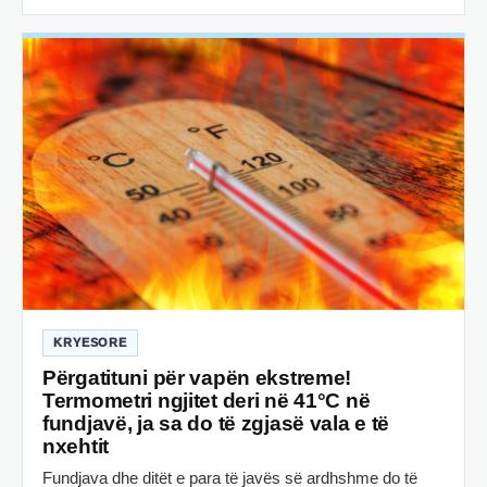
KRYESORE
Përgatituni për vapën ekstreme!
Termometri ngjitet deri në 41°C në
fundjavë, ja sa do të zgjasë vala e të
nxehtit
Fundjava dhe ditët e para të javës së ardhshme do të