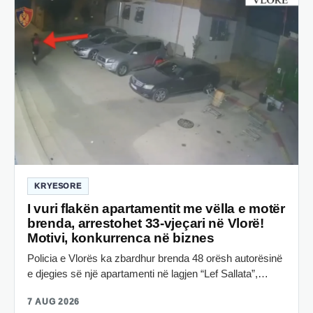
KRYESORE
I vuri flakën apartamentit me vëlla e motër
brenda, arrestohet 33-vjeçari në Vlorë!
Motivi, konkurrenca në biznes
Policia e Vlorës ka zbardhur brenda 48 orësh autorësinë
e djegies së një apartamenti në lagjen “Lef Sallata”,…
7 AUG 2026