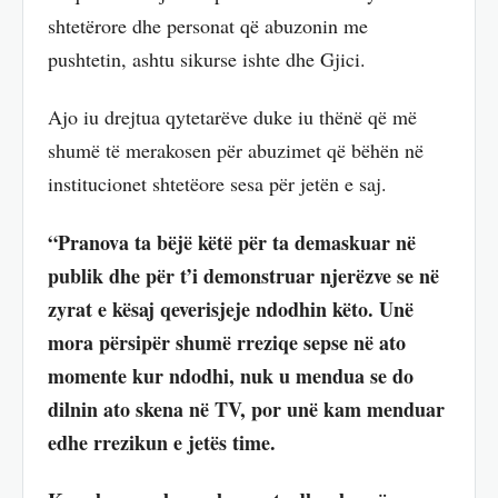
shtetërore dhe personat që abuzonin me
pushtetin, ashtu sikurse ishte dhe Gjici.
Ajo iu drejtua qytetarëve duke iu thënë që më
shumë të merakosen për abuzimet që bëhën në
institucionet shtetëore sesa për jetën e saj.
“Pranova ta bëjë këtë për ta demaskuar në
publik dhe për t’i demonstruar njerëzve se në
zyrat e kësaj qeverisjeje ndodhin këto. Unë
mora përsipër shumë rreziqe sepse në ato
momente kur ndodhi, nuk u mendua se do
dilnin ato skena në TV, por unë kam menduar
edhe rrezikun e jetës time.