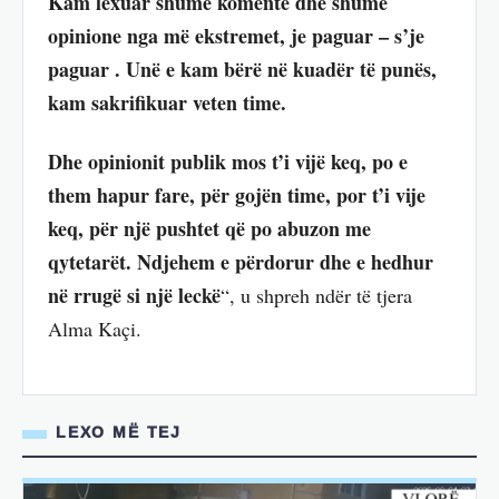
Kam lexuar shume komente dhe shumë
opinione nga më ekstremet, je paguar – s’je
paguar . Unë e kam bërë në kuadër të punës,
kam sakrifikuar veten time.
Dhe opinionit publik mos t’i vijë keq, po e
them hapur fare, për gojën time, por t’i vije
keq, për një pushtet që po abuzon me
qytetarët. Ndjehem e përdorur dhe e hedhur
në rrugë si një leckë
“, u shpreh ndër të tjera
Alma Kaçi.
LEXO MË TEJ