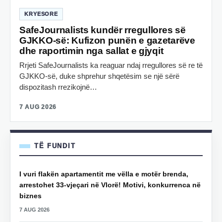
KRYESORE
SafeJournalists kundër rregullores së
GJKKO-së: Kufizon punën e gazetarëve
dhe raportimin nga sallat e gjyqit
Rrjeti SafeJournalists ka reaguar ndaj rregullores së re të
GJKKO-së, duke shprehur shqetësim se një sërë
dispozitash rrezikojnë…
7 AUG 2026
TË FUNDIT
I vuri flakën apartamentit me vëlla e motër brenda,
arrestohet 33-vjeçari në Vlorë! Motivi, konkurrenca në
biznes
7 AUG 2026