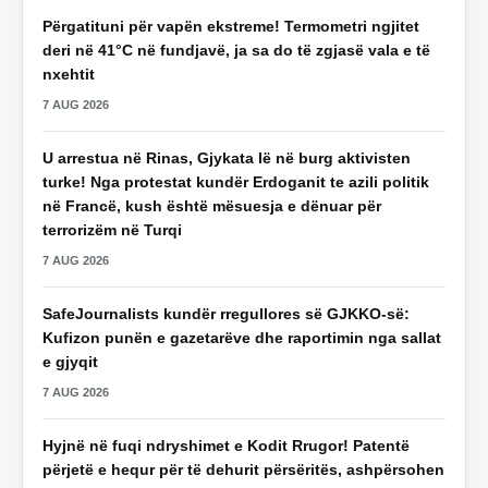
Përgatituni për vapën ekstreme! Termometri ngjitet
deri në 41°C në fundjavë, ja sa do të zgjasë vala e të
nxehtit
7 AUG 2026
U arrestua në Rinas, Gjykata lë në burg aktivisten
turke! Nga protestat kundër Erdoganit te azili politik
në Francë, kush është mësuesja e dënuar për
terrorizëm në Turqi
7 AUG 2026
SafeJournalists kundër rregullores së GJKKO-së:
Kufizon punën e gazetarëve dhe raportimin nga sallat
e gjyqit
7 AUG 2026
Hyjnë në fuqi ndryshimet e Kodit Rrugor! Patentë
përjetë e hequr për të dehurit përsëritës, ashpërsohen