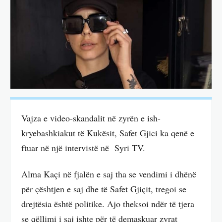
Vajza e video-skandalit në zyrën e ish-
kryebashkiakut të Kukësit, Safet Gjici ka qenë e
ftuar në një intervistë në Syri TV.
Alma Kaçi në fjalën e saj tha se vendimi i dhënë
për çështjen e saj dhe të Safet Gjiçit, tregoi se
drejtësia është politike. Ajo theksoi ndër të tjera
se qëllimi i saj ishte për të demaskuar zyrat