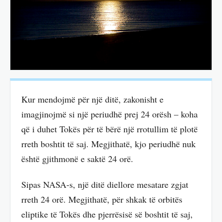
Kur mendojmë për një ditë, zakonisht e
imagjinojmë si një periudhë prej 24 orësh – koha
që i duhet Tokës për të bërë një rrotullim të plotë
rreth boshtit të saj. Megjithatë, kjo periudhë nuk
është gjithmonë e saktë 24 orë.
Sipas NASA-s, një ditë diellore mesatare zgjat
rreth 24 orë. Megjithatë, për shkak të orbitës
eliptike të Tokës dhe pjerrësisë së boshtit të saj,