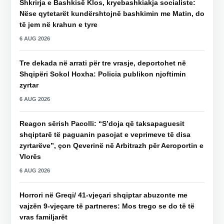
Shkrirja e Bashkisë Klos, kryebashkiakja socialiste:
Nëse qytetarët kundërshtojnë bashkimin me Matin, do
të jem në krahun e tyre
6 AUG 2026
Tre dekada në arrati për tre vrasje, deportohet në
Shqipëri Sokol Hoxha: Policia publikon njoftimin
zyrtar
6 AUG 2026
Reagon sërish Pacolli: “S’doja që taksapaguesit
shqiptarë të paguanin pasojat e veprimeve të disa
zyrtarëve”, çon Qeverinë në Arbitrazh për Aeroportin e
Vlorës
6 AUG 2026
Horrori në Greqi/ 41-vjeçari shqiptar abuzonte me
vajzën 9-vjeçare të partneres: Mos trego se do të të
vras familjarët