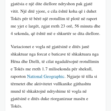
gjatësia e një dite diellore ndryshon pak gjatë
vitit. Një ditë yjore, e cila është koha që i duhet
Tokës për të bërë një rrotullim të plotë në raport
me yjet e largët, zgjat rreth 23 orë, 56 minuta dhe
4 sekonda, që është më e shkurtër se dita diellore.
Variacionet e vogla në gjatësinë e ditës janë
shkaktuar nga forcat e baticave të shkaktuara nga
Hëna dhe Dielli, të cilat ngadalësojnë rrotullimin
e Tokës me rreth 1.7 milisekonda për shekull,
raporton
National Geographic
. Ngjarje të tilla si
tërmetet dhe aktivitetet vullkanike gjithashtu
mund të shkaktojnë ndryshime të vogla në
gjatësinë e ditës duke riorganizuar masën e
Tokës.