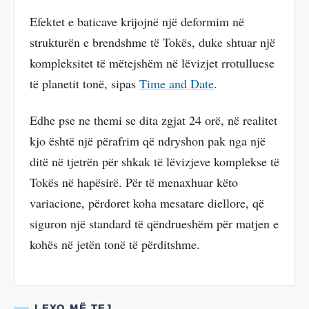
Efektet e baticave krijojnë një deformim në
strukturën e brendshme të Tokës, duke shtuar një
kompleksitet të mëtejshëm në lëvizjet rrotulluese
të planetit tonë, sipas
Time and Date
.
Edhe pse ne themi se dita zgjat 24 orë, në realitet
kjo është një përafrim që ndryshon pak nga një
ditë në tjetrën për shkak të lëvizjeve komplekse të
Tokës në hapësirë. Për të menaxhuar këto
variacione, përdoret koha mesatare diellore, që
siguron një standard të qëndrueshëm për matjen e
kohës në jetën tonë të përditshme.
LEXO MË TEJ