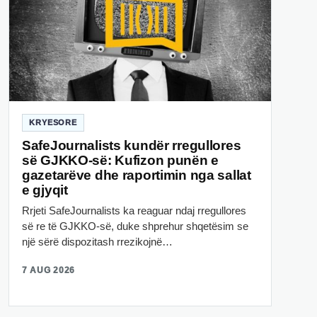
KRYESORE
SafeJournalists kundër rregullores
së GJKKO-së: Kufizon punën e
gazetarëve dhe raportimin nga sallat
e gjyqit
Rrjeti SafeJournalists ka reaguar ndaj rregullores
së re të GJKKO-së, duke shprehur shqetësim se
një sërë dispozitash rrezikojnë…
7 AUG 2026