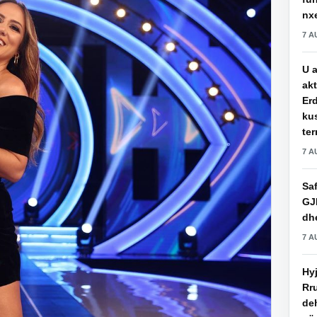
nxe
7 A
U a
akt
Erd
ku
ter
7 A
Saf
GJ
dhe
7 A
Hy
Rru
de