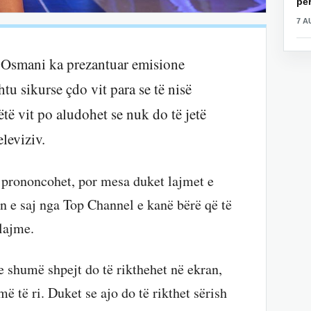
për
7 A
na Osmani ka prezantuar emisione
u sikurse çdo vit para se të nisë
të vit po aludohet se nuk do të jetë
eleviziv.
 prononcohet, por mesa duket lajmet e
n e saj nga Top Channel e kanë bërë që të
 lajme.
e shumë shpejt do të rikthehet në ekran,
ë të ri. Duket se ajo do të rikthet sërish