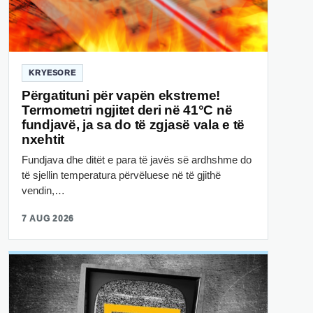
KRYESORE
Përgatituni për vapën ekstreme!
Termometri ngjitet deri në 41°C në
fundjavë, ja sa do të zgjasë vala e të
nxehtit
Fundjava dhe ditët e para të javës së ardhshme do
të sjellin temperatura përvëluese në të gjithë
vendin,…
7 AUG 2026