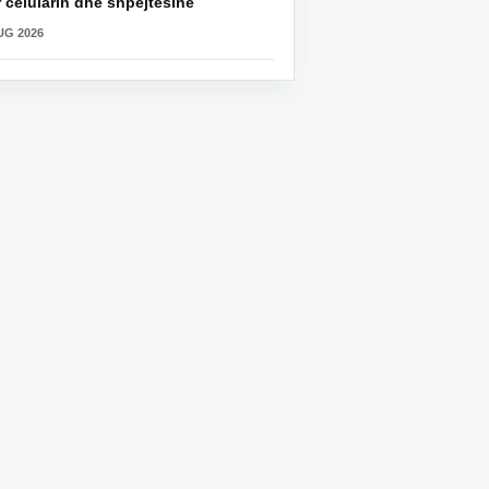
 celularin dhe shpejtësinë
UG 2026