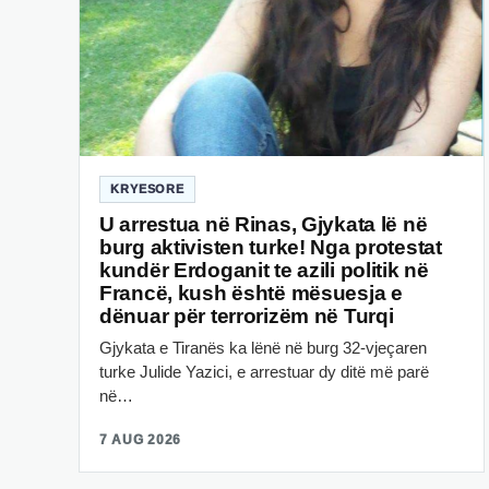
KRYESORE
U arrestua në Rinas, Gjykata lë në
burg aktivisten turke! Nga protestat
kundër Erdoganit te azili politik në
Francë, kush është mësuesja e
dënuar për terrorizëm në Turqi
Gjykata e Tiranës ka lënë në burg 32-vjeçaren
turke Julide Yazici, e arrestuar dy ditë më parë
në…
7 AUG 2026