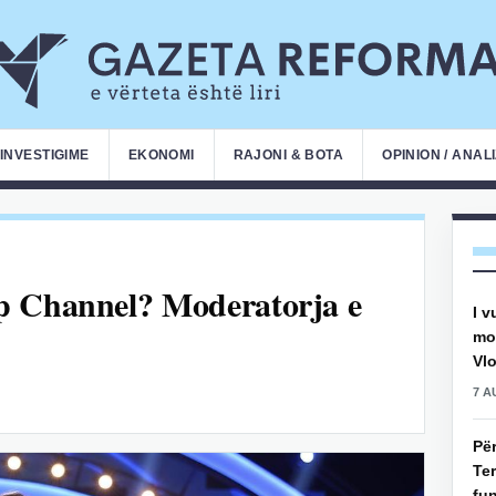
INVESTIGIME
EKONOMI
RAJONI & BOTA
OPINION / ANAL
p Channel? Moderatorja e
I v
mot
Vlo
7 A
Pë
Ter
fun