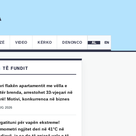
IZË
VIDEO
KËRKO
DENONCO
AL
EN
TË FUNDIT
uri flakën apartamentit me vëlla e
ër brenda, arrestohet 33-vjeçari në
rë! Motivi, konkurrenca në biznes
UG 2026
rgatituni për vapën ekstreme!
mometri ngjitet deri në 41°C në
djavë, ja sa do të zgjasë vala e të