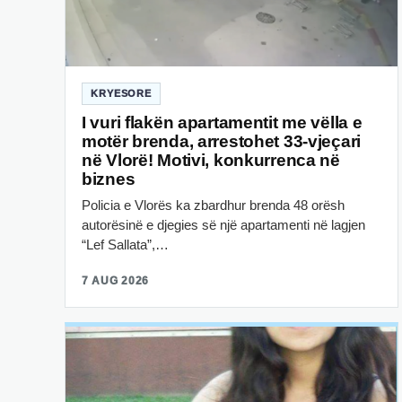
KRYESORE
I vuri flakën apartamentit me vëlla e
motër brenda, arrestohet 33-vjeçari
në Vlorë! Motivi, konkurrenca në
biznes
Policia e Vlorës ka zbardhur brenda 48 orësh
autorësinë e djegies së një apartamenti në lagjen
“Lef Sallata”,…
7 AUG 2026