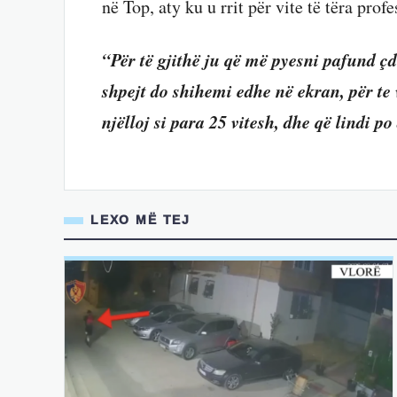
në Top, aty ku u rrit për vite të tëra profe
“Për të gjithë ju që më pyesni pafund çd
shpejt do shihemi edhe në ekran, për t
njëlloj si para 25 vitesh, dhe që lindi po
LEXO MË TEJ