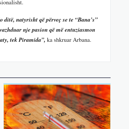
sionalisht.
o ditë, natyrisht që përveç se te “Bana’s”
e vazhduar nje pasion që më entuziasmon
 aty, tek Piramida”,
ka shkruar Arbana.