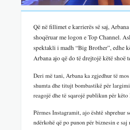
Që në fillimet e karrierës së saj, Arba
shoqëruar me logon e Top Channel. Asht
spektakli i madh “Big Brother”, edhe kë
Arbana ajo që do të drejtojë këtë shoë t
Deri më tani, Arbana ka zgjedhur të mos
shumta dhe titujt bombastikë për largimi
reagojë dhe të sqarojë publikun për këto
Përmes Instagramit, ajo është shprehur s
ndërkohë që po punon për biznesin e saj m