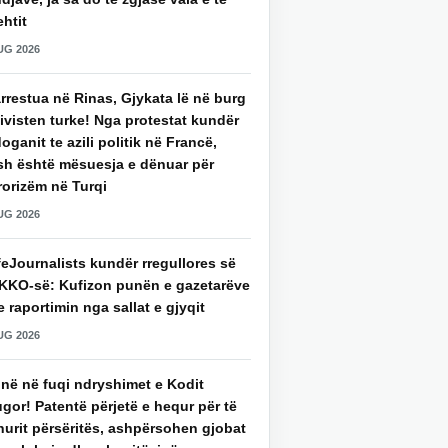
htit
UG 2026
rrestua në Rinas, Gjykata lë në burg
ivisten turke! Nga protestat kundër
oganit te azili politik në Francë,
sh është mësuesja e dënuar për
rorizëm në Turqi
UG 2026
eJournalists kundër rregullores së
KKO-së: Kufizon punën e gazetarëve
 raportimin nga sallat e gjyqit
UG 2026
jnë në fuqi ndryshimet e Kodit
gor! Patentë përjetë e hequr për të
hurit përsëritës, ashpërsohen gjobat