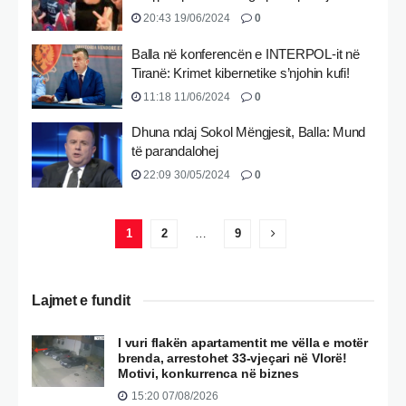
20:43 19/06/2024
0
Balla në konferencën e INTERPOL-it në
Tiranë: Krimet kibernetike s’njohin kufi!
11:18 11/06/2024
0
Dhuna ndaj Sokol Mëngjesit, Balla: Mund
të parandalohej
22:09 30/05/2024
0
1
2
…
9
Lajmet e fundit
I vuri flakën apartamentit me vëlla e motër
brenda, arrestohet 33-vjeçari në Vlorë!
Motivi, konkurrenca në biznes
15:20 07/08/2026