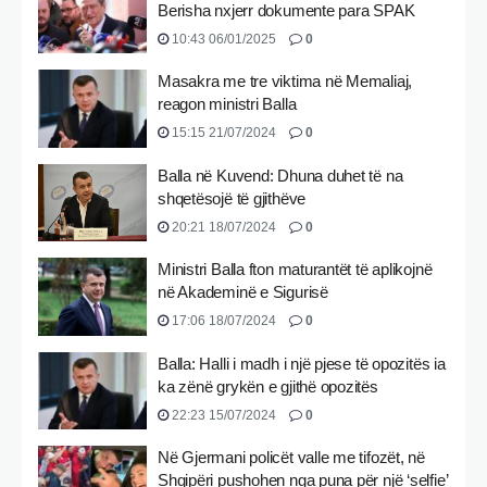
Berisha nxjerr dokumente para SPAK
10:43 06/01/2025
0
Masakra me tre viktima në Memaliaj,
reagon ministri Balla
15:15 21/07/2024
0
Balla në Kuvend: Dhuna duhet të na
shqetësojë të gjithëve
20:21 18/07/2024
0
Ministri Balla fton maturantët të aplikojnë
në Akademinë e Sigurisë
17:06 18/07/2024
0
Balla: Halli i madh i një pjese të opozitës ia
ka zënë grykën e gjithë opozitës
22:23 15/07/2024
0
Në Gjermani policët valle me tifozët, në
Shqipëri pushohen nga puna për një ‘selfie’