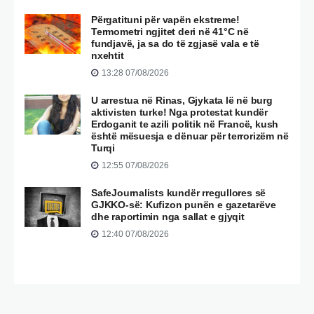
Përgatituni për vapën ekstreme!
Termometri ngjitet deri në 41°C në
fundjavë, ja sa do të zgjasë vala e të
nxehtit
13:28 07/08/2026
U arrestua në Rinas, Gjykata lë në burg
aktivisten turke! Nga protestat kundër
Erdoganit te azili politik në Francë, kush
është mësuesja e dënuar për terrorizëm në
Turqi
12:55 07/08/2026
SafeJournalists kundër rregullores së
GJKKO-së: Kufizon punën e gazetarëve
dhe raportimin nga sallat e gjyqit
12:40 07/08/2026