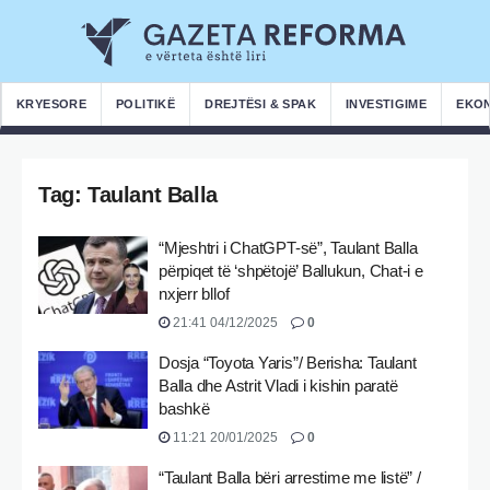
KRYESORE
POLITIKË
DREJTËSI & SPAK
INVESTIGIME
EKO
Tag:
Taulant Balla
“Mjeshtri i ChatGPT-së”, Taulant Balla
përpiqet të ‘shpëtojë’ Ballukun, Chat-i e
nxjerr bllof
21:41 04/12/2025
0
Dosja “Toyota Yaris”/ Berisha: Taulant
Balla dhe Astrit Vladi i kishin paratë
bashkë
11:21 20/01/2025
0
“Taulant Balla bëri arrestime me listë” /