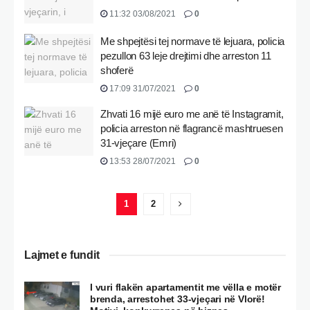
11:32 03/08/2021
0
Me shpejtësi tej normave të lejuara, policia
pezullon 63 leje drejtimi dhe arreston 11
shoferë
17:09 31/07/2021
0
Zhvati 16 mijë euro me anë të Instagramit,
policia arreston në flagrancë mashtruesen
31-vjeçare (Emri)
13:53 28/07/2021
0
1
2
Lajmet e fundit
I vuri flakën apartamentit me vëlla e motër
brenda, arrestohet 33-vjeçari në Vlorë!