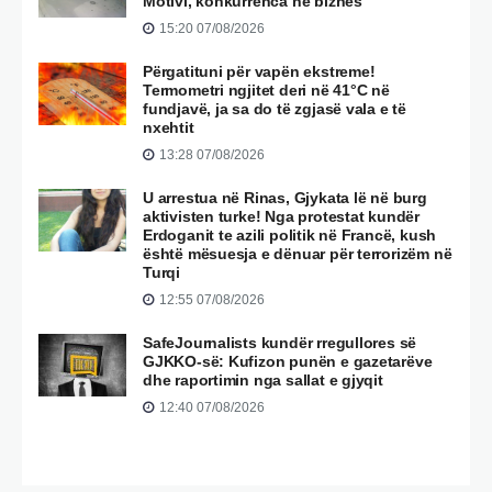
Motivi, konkurrenca në biznes
15:20 07/08/2026
Përgatituni për vapën ekstreme!
Termometri ngjitet deri në 41°C në
fundjavë, ja sa do të zgjasë vala e të
nxehtit
13:28 07/08/2026
U arrestua në Rinas, Gjykata lë në burg
aktivisten turke! Nga protestat kundër
Erdoganit te azili politik në Francë, kush
është mësuesja e dënuar për terrorizëm në
Turqi
12:55 07/08/2026
SafeJournalists kundër rregullores së
GJKKO-së: Kufizon punën e gazetarëve
dhe raportimin nga sallat e gjyqit
12:40 07/08/2026