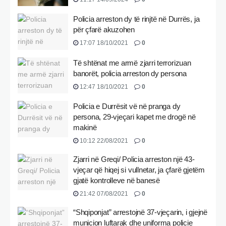
Policia arreston dy të rinjtë në Durrës, ja
për çfarë akuzohen
17:07 18/10/2021
0
Të shtënat me armë zjarri terrorizuan
banorët, policia arreston dy persona
12:47 18/10/2021
0
Policia e Durrësit vë në pranga dy
persona, 29-vjeçari kapet me drogë në
makinë
10:12 22/08/2021
0
Zjarri në Greqi/ Policia arreston një 43-
vjeçar që hiqej si vullnetar, ja çfarë gjetëm
gjatë kontrolleve në banesë
21:42 07/08/2021
0
“Shqiponjat” arrestojnë 37-vjeçarin, i gjejnë
municion luftarak dhe uniforma policie