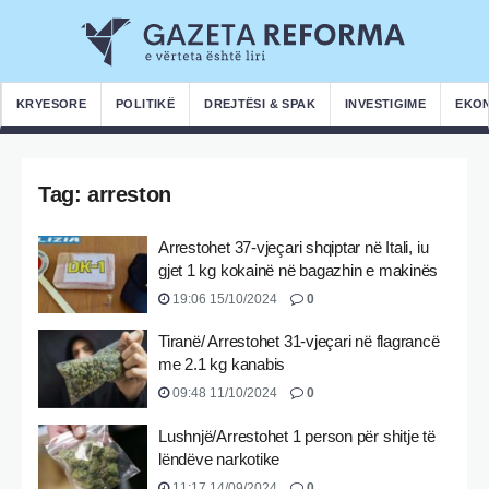
KRYESORE
POLITIKË
DREJTËSI & SPAK
INVESTIGIME
EKO
Tag:
arreston
Arrestohet 37-vjeçari shqiptar në Itali, iu
gjet 1 kg kokainë në bagazhin e makinës
19:06 15/10/2024
0
Tiranë/ Arrestohet 31-vjeçari në flagrancë
me 2.1 kg kanabis
09:48 11/10/2024
0
Lushnjë/Arrestohet 1 person për shitje të
lëndëve narkotike
11:17 14/09/2024
0