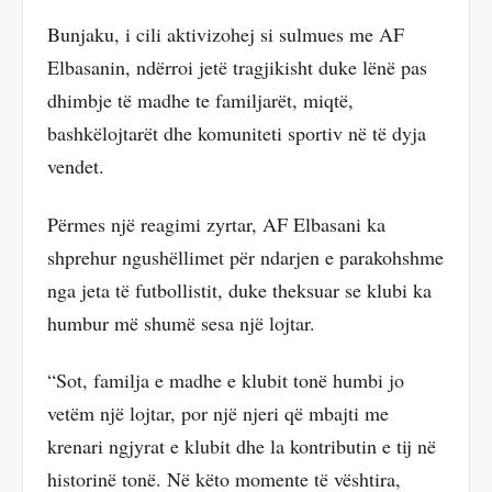
Bunjaku, i cili aktivizohej si sulmues me AF
Elbasanin, ndërroi jetë tragjikisht duke lënë pas
dhimbje të madhe te familjarët, miqtë,
bashkëlojtarët dhe komuniteti sportiv në të dyja
vendet.
Përmes një reagimi zyrtar, AF Elbasani ka
shprehur ngushëllimet për ndarjen e parakohshme
nga jeta të futbollistit, duke theksuar se klubi ka
humbur më shumë sesa një lojtar.
“Sot, familja e madhe e klubit tonë humbi jo
vetëm një lojtar, por një njeri që mbajti me
krenari ngjyrat e klubit dhe la kontributin e tij në
historinë tonë. Në këto momente të vështira,