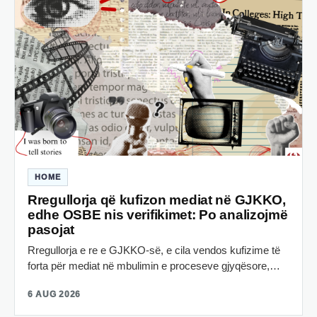
HOME
Rregullorja që kufizon mediat në GJKKO,
edhe OSBE nis verifikimet: Po analizojmë
pasojat
Rregullorja e re e GJKKO-së, e cila vendos kufizime të
forta për mediat në mbulimin e proceseve gjyqësore,…
6 AUG 2026