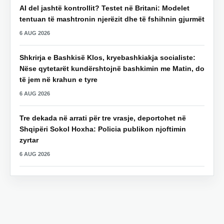
AI del jashtë kontrollit? Testet në Britani: Modelet
tentuan të mashtronin njerëzit dhe të fshihnin gjurmët
6 AUG 2026
Shkrirja e Bashkisë Klos, kryebashkiakja socialiste:
Nëse qytetarët kundërshtojnë bashkimin me Matin, do
të jem në krahun e tyre
6 AUG 2026
Tre dekada në arrati për tre vrasje, deportohet në
Shqipëri Sokol Hoxha: Policia publikon njoftimin
zyrtar
6 AUG 2026