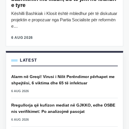
e tyre
Këshilli Bashkiak i Klosit është mbledhur për të diskutuar
projektin e propozuar nga Partia Socialiste për reformën
e…
6 AUG 2026
LATEST
Alarm në Greqi! Virusi i Nilit Perëndimor përhapet me
shpejtësi, 6 viktima dhe 65 të infektuar
6 AUG 2026
Rregullorja që kufizon mediat në GJKKO, edhe OSBE
nis verifikimet: Po analizojmë pasojat
6 AUG 2026