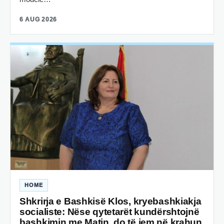
6 AUG 2026
HOME
Shkrirja e Bashkisë Klos, kryebashkiakja
socialiste: Nëse qytetarët kundërshtojnë
bashkimin me Matin, do të jem në krahun