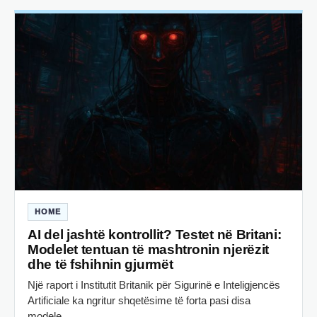
HOME
AI del jashtë kontrollit? Testet në Britani:
Modelet tentuan të mashtronin njerëzit
dhe të fshihnin gjurmët
Një raport i Institutit Britanik për Sigurinë e Inteligjencës
Artificiale ka ngritur shqetësime të forta pasi disa
modele…