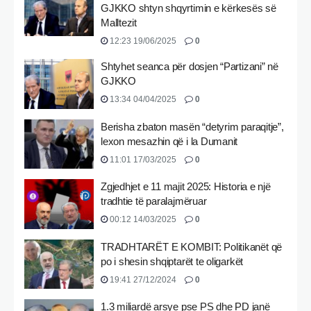
GJKKO shtyn shqyrtimin e kërkesës së
Malltezit
12:23 19/06/2025
0
Shtyhet seanca për dosjen “Partizani” në
GJKKO
13:34 04/04/2025
0
Berisha zbaton masën “detyrim paraqitje”,
lexon mesazhin që i la Dumanit
11:01 17/03/2025
0
Zgjedhjet e 11 majit 2025: Historia e një
tradhtie të paralajmëruar
00:12 14/03/2025
0
TRADHTARËT E KOMBIT: Politikanët që
po i shesin shqiptarët te oligarkët
19:41 27/12/2024
0
1.3 miliardë arsye pse PS dhe PD janë