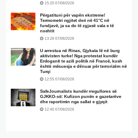
15:20 07/08/2026
Përgatituni për vapën ekstreme!
Termometri ngjitet deri në 41°C në
fundjavë, ja sa do të zgjasë vala e të
nxehtit
13:28 07/08/2026
U arrestua në Rinas, Gjykata lë në burg
aktivisten turke! Nga protestat kundër
Erdoganit te azili politik në Francë, kush
është mësuesja e dënuar për terrorizëm në
Turqi
12:55 07/08/2026
SafeJournalists kundër rregullores së
GJKKO-së: Kufizon punën e gazetarëve
dhe raportimin nga sallat e gjyqit
12:40 07/08/2026