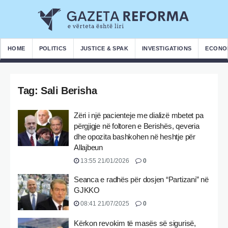
HOME
POLITICS
JUSTICE & SPAK
INVESTIGATIONS
ECONO
Tag:
Sali Berisha
Zëri i një pacienteje me dializë mbetet pa
përgjigje në foltoren e Berishës, qeveria
dhe opozita bashkohen në heshtje për
Allajbeun
13:55 21/01/2026
0
Seanca e radhës për dosjen “Partizani” në
GJKKO
08:41 21/07/2025
0
Kërkon revokim të masës së sigurisë,