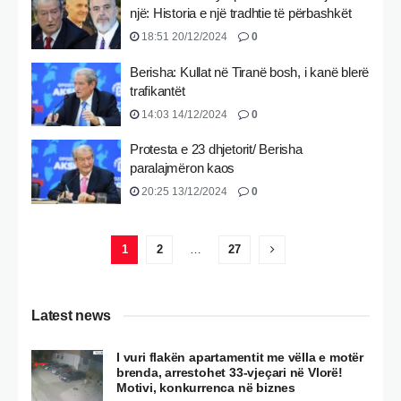
një: Historia e një tradhtie të përbashkët
18:51 20/12/2024
0
Berisha: Kullat në Tiranë bosh, i kanë blerë
trafikantët
14:03 14/12/2024
0
Protesta e 23 dhjetorit/ Berisha
paralajmëron kaos
20:25 13/12/2024
0
1
2
…
27
Latest news
I vuri flakën apartamentit me vëlla e motër
brenda, arrestohet 33-vjeçari në Vlorë!
Motivi, konkurrenca në biznes