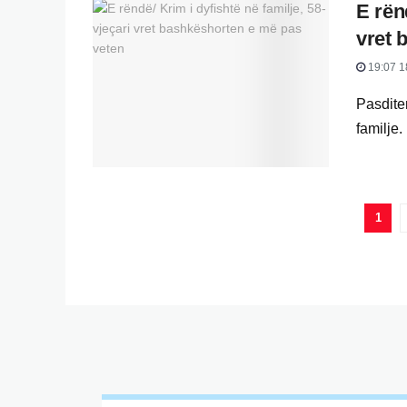
E rën
vret 
19:07 1
Pasdite
familje.
1