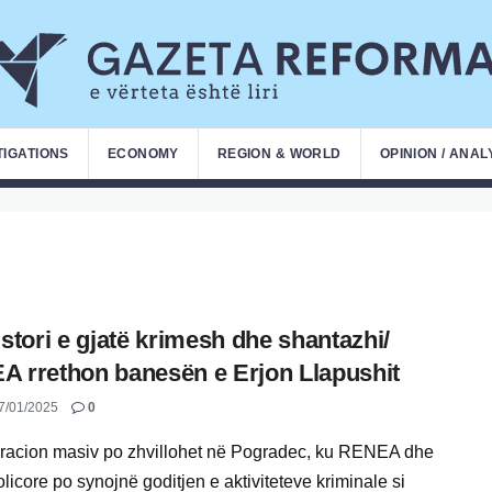
TIGATIONS
ECONOMY
REGION & WORLD
OPINION / ANAL
istori e gjatë krimesh dhe shantazhi/
 rrethon banesën e Erjon Llapushit
7/01/2025
0
racion masiv po zhvillohet në Pogradec, ku RENEA dhe
olicore po synojnë goditjen e aktiviteteve kriminale si