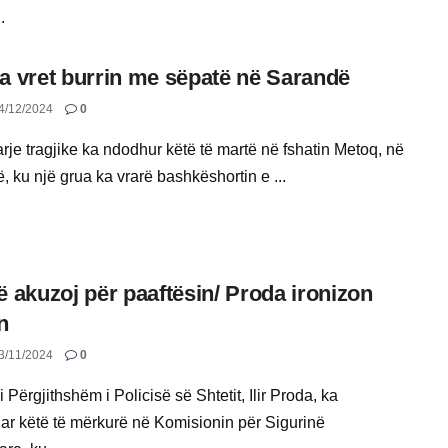
.
a vret burrin me sëpatë në Sarandë
4/12/2024
0
rje tragjike ka ndodhur këtë të martë në fshatin Metoq, në
 ku një grua ka vrarë bashkëshortin e ...
ë akuzoj për paaftësin/ Proda ironizon
n
3/11/2024
0
 i Përgjithshëm i Policisë së Shtetit, Ilir Proda, ka
r këtë të mërkurë në Komisionin për Sigurinë