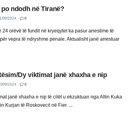
 po ndodh në Tiranë?
1/09/2024
0
 24 orëvë të fundit në kryeqytet ka pasur arrestime të
për vepra të ndryshme penale. Aktualisht janë arrestuar
tësim/Dy viktimat janë xhaxha e nip
0/09/2024
0
mat janë xhaxha e nip të cilët u ekzuktuan nga Altin Kuka
in Kurjan të Roskovecit në Fier. ...