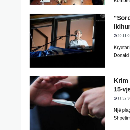
Kombëtar
“Soro
lidhu
20:11 0
Kryetari
Donald 
Krim 
15-vj
11:32 3
Një plag
Shpëtim