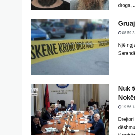
droga, ..
Gruaj
08:59 2
Një ngja
Sarandë,
Nuk t
Nokë
19:56 1
Drejtori
dëshmua