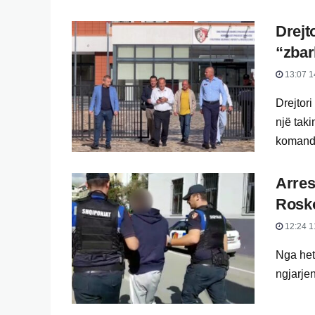
Drejt
“zbar
13:07 1
Drejtori
një tak
komandim
Arres
Rosko
12:24 1
Nga het
ngjarje