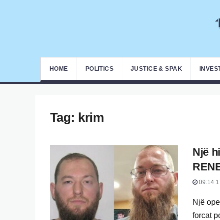
HOME
POLITICS
JUSTICE & SPAK
INVES
Tag:
krim
Një h
RENEA
09:14 1
Një ope
forcat p