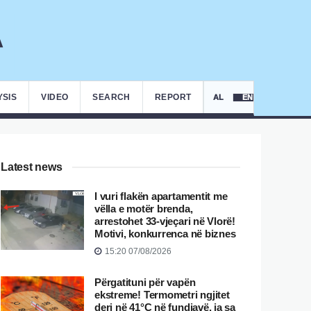
YSIS
VIDEO
SEARCH
REPORT
AL
EN
Latest news
I vuri flakën apartamentit me
vëlla e motër brenda,
arrestohet 33-vjeçari në Vlorë!
Motivi, konkurrenca në biznes
15:20 07/08/2026
Përgatituni për vapën
ekstreme! Termometri ngjitet
deri në 41°C në fundjavë, ja sa