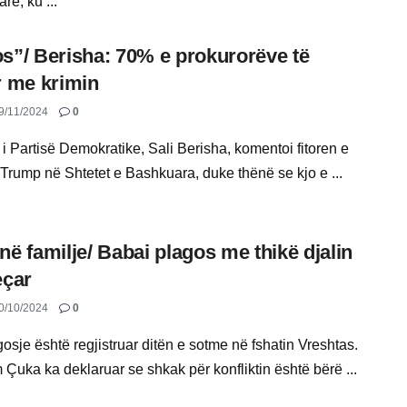
e, ku ...
s”/ Berisha: 70% e prokurorëve të
r me krimin
9/11/2024
0
 i Partisë Demokratike, Sali Berisha, komentoi fitoren e
Trump në Shtetet e Bashkuara, duke thënë se kjo e ...
në familje/ Babai plagos me thikë djalin
eçar
0/10/2024
0
osje është regjistruar ditën e sotme në fshatin Vreshtas.
 Çuka ka deklaruar se shkak për konfliktin është bërë ...