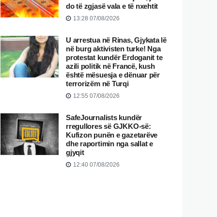
do të zgjasë vala e të nxehtit
13:28 07/08/2026
U arrestua në Rinas, Gjykata lë
në burg aktivisten turke! Nga
protestat kundër Erdoganit te
azili politik në Francë, kush
është mësuesja e dënuar për
terrorizëm në Turqi
12:55 07/08/2026
SafeJournalists kundër
rregullores së GJKKO-së:
Kufizon punën e gazetarëve
dhe raportimin nga sallat e
gjyqit
12:40 07/08/2026