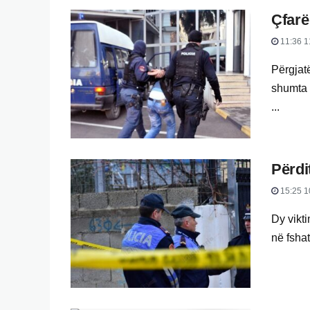
Çfarë
11:36 1
Përgjatë
shumta 
...
Përdi
15:25 1
Dy vikti
në fshat