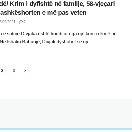
dë/ Krim i dyfishtë në familje, 58-vjeçari
bashkëshorten e më pas veten
8/09/2021
0
n e sotme Divjaka është tronditur nga një krim i rëndë në
 Në fshatin Babunjë, Divjak dyshohet se një ...
2
3