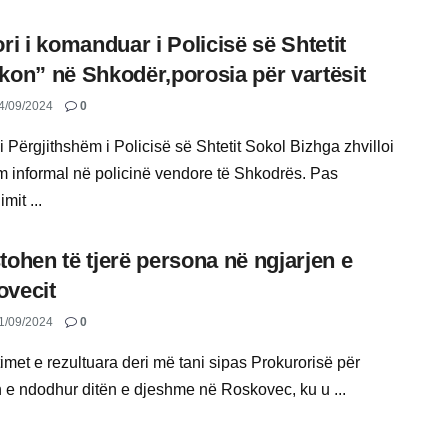
ori i komanduar i Policisë së Shtetit
kon” në Shkodër,porosia për vartësit
4/09/2024
0
 i Përgjithshëm i Policisë së Shtetit Sokol Bizhga zhvilloi
im informal në policinë vendore të Shkodrës. Pas
it ...
tohen të tjerë persona në ngjarjen e
vecit
1/09/2024
0
imet e rezultuara deri më tani sipas Prokurorisë për
n e ndodhur ditën e djeshme në Roskovec, ku u ...