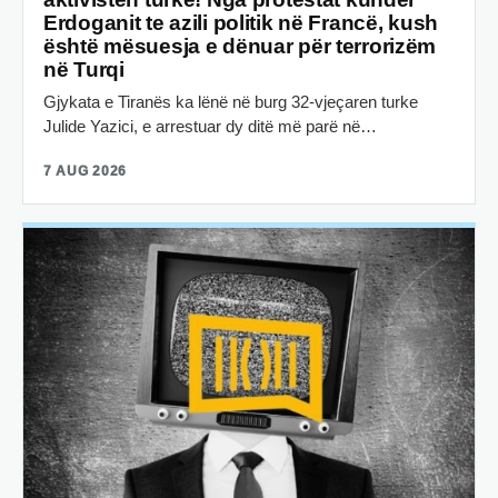
Erdoganit te azili politik në Francë, kush
është mësuesja e dënuar për terrorizëm
në Turqi
Gjykata e Tiranës ka lënë në burg 32-vjeçaren turke
Julide Yazici, e arrestuar dy ditë më parë në…
7 AUG 2026