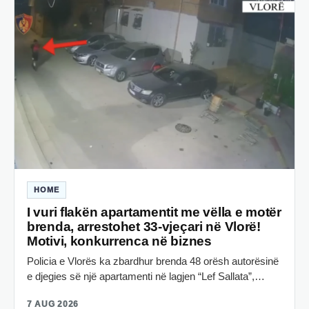
HOME
I vuri flakën apartamentit me vëlla e motër
brenda, arrestohet 33-vjeçari në Vlorë!
Motivi, konkurrenca në biznes
Policia e Vlorës ka zbardhur brenda 48 orësh autorësinë
e djegies së një apartamenti në lagjen “Lef Sallata”,…
7 AUG 2026