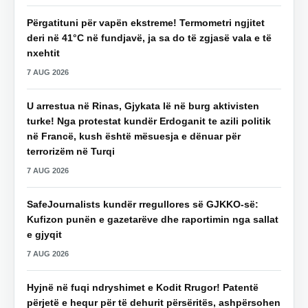
Përgatituni për vapën ekstreme! Termometri ngjitet
deri në 41°C në fundjavë, ja sa do të zgjasë vala e të
nxehtit
7 AUG 2026
U arrestua në Rinas, Gjykata lë në burg aktivisten
turke! Nga protestat kundër Erdoganit te azili politik
në Francë, kush është mësuesja e dënuar për
terrorizëm në Turqi
7 AUG 2026
SafeJournalists kundër rregullores së GJKKO-së:
Kufizon punën e gazetarëve dhe raportimin nga sallat
e gjyqit
7 AUG 2026
Hyjnë në fuqi ndryshimet e Kodit Rrugor! Patentë
përjetë e hequr për të dehurit përsëritës, ashpërsohen