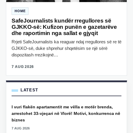
HOME
SafeJournalists kundër rregullores së
GJKKO-së: Kufizon punën e gazetarëve
dhe raportimin nga sallat e gjyqit
Rrjeti SafeJournalists ka reaguar ndaj rregullores së re të
GJKKO-së, duke shprehur shqetësim se një sërë
dispozitash rrezikojnë…
7 AUG 2026
LATEST
I vuri flakën apartamentit me vëlla e motër brenda,
arrestohet 33-vjeçari në Vlorë! Motivi, konkurrenca në
biznes
7 AUG 2026