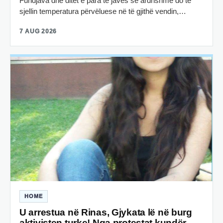
Fundjava dhe ditët e para të javës së ardhshme do të
sjellin temperatura përvëluese në të gjithë vendin,…
7 AUG 2026
HOME
U arrestua në Rinas, Gjykata lë në burg
aktivisten turke! Nga protestat kundër