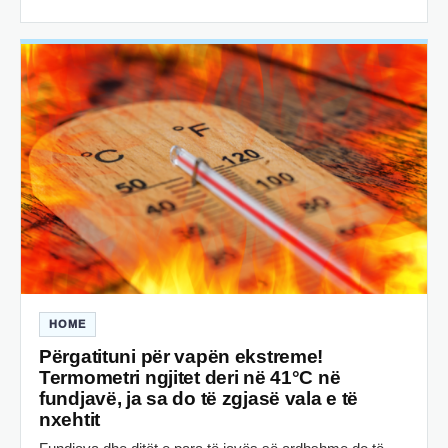
HOME
Përgatituni për vapën ekstreme!
Termometri ngjitet deri në 41°C në
fundjavë, ja sa do të zgjasë vala e të
nxehtit