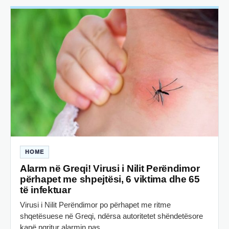
HOME
Alarm në Greqi! Virusi i Nilit Perëndimor
përhapet me shpejtësi, 6 viktima dhe 65
të infektuar
Virusi i Nilit Perëndimor po përhapet me ritme
shqetësuese në Greqi, ndërsa autoritetet shëndetësore
kanë ngritur alarmin pas…