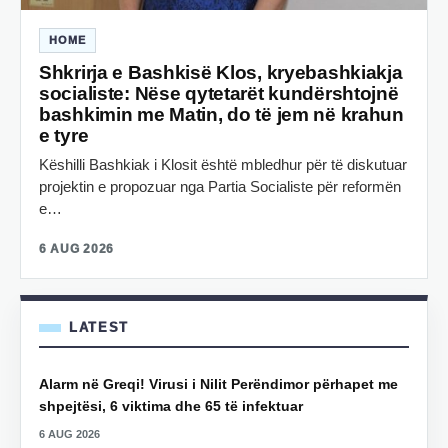
HOME
Shkrirja e Bashkisë Klos, kryebashkiakja
socialiste: Nëse qytetarët kundërshtojnë
bashkimin me Matin, do të jem në krahun
e tyre
Këshilli Bashkiak i Klosit është mbledhur për të diskutuar
projektin e propozuar nga Partia Socialiste për reformën
e…
6 AUG 2026
LATEST
Alarm në Greqi! Virusi i Nilit Perëndimor përhapet me
shpejtësi, 6 viktima dhe 65 të infektuar
6 AUG 2026