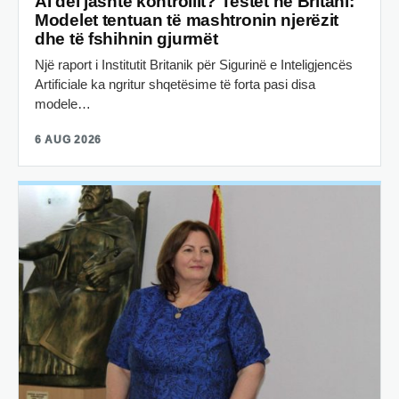
AI del jashtë kontrollit? Testet në Britani:
Modelet tentuan të mashtronin njerëzit
dhe të fshihnin gjurmët
Një raport i Institutit Britanik për Sigurinë e Inteligjencës
Artificiale ka ngritur shqetësime të forta pasi disa
modele…
6 AUG 2026