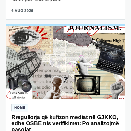
6 AUG 2026
HOME
Rregullorja që kufizon mediat në GJKKO,
edhe OSBE nis verifikimet: Po analizojmë
pasojat