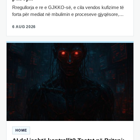
Rregullorja e re e GJKKO-së, e cila vendos kufizime të
forta për mediat në mbulimin e proceseve gjyqësore,…
6 AUG 2026
HOME