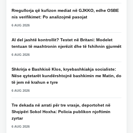
Rregullorja që kufizon mediat në GJKKO, edhe OSBE
nis verifikimet: Po analizojmë pasojat
6 AUG 2026
AI del jashtë kontrollit? Testet në Britani: Modelet
tentuan të mashtronin njerëzit dhe të fshihnin gjurmët
6 AUG 2026
Shkrirja e Bashkisë Klos, kryebashkiakja socialiste:
Nëse qytetarët kundërshtojnë bashkimin me Matin, do
të jem në krahun e tyre
6 AUG 2026
Tre dekada në arrati për tre vrasje, deportohet në
Shqipëri Sokol Hoxha: Policia publikon njoftimin
zyrtar
6 AUG 2026