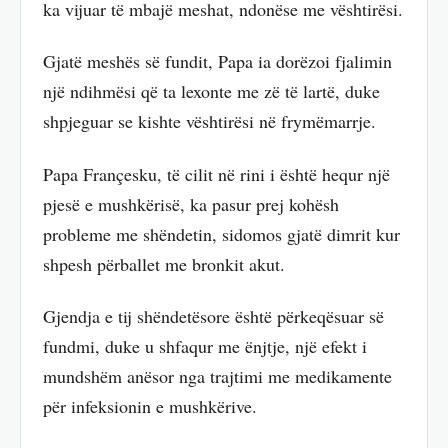
ka vijuar të mbajë meshat, ndonëse me vështirësi.
Gjatë meshës së fundit, Papa ia dorëzoi fjalimin
një ndihmësi që ta lexonte me zë të lartë, duke
shpjeguar se kishte vështirësi në frymëmarrje.
Papa Françesku, të cilit në rini i është hequr një
pjesë e mushkërisë, ka pasur prej kohësh
probleme me shëndetin, sidomos gjatë dimrit kur
shpesh përballet me bronkit akut.
Gjendja e tij shëndetësore është përkeqësuar së
fundmi, duke u shfaqur me ënjtje, një efekt i
mundshëm anësor nga trajtimi me medikamente
për infeksionin e mushkërive.