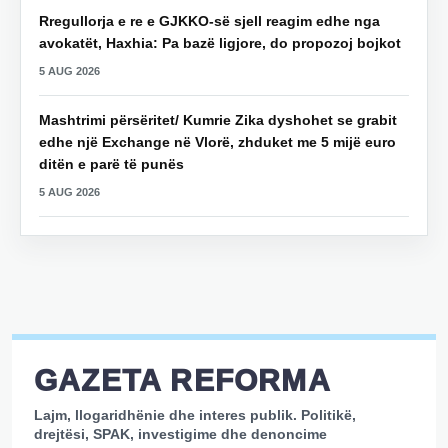
Rregullorja e re e GJKKO-së sjell reagim edhe nga
avokatët, Haxhia: Pa bazë ligjore, do propozoj bojkot
5 AUG 2026
Mashtrimi përsëritet/ Kumrie Zika dyshohet se grabit
edhe një Exchange në Vlorë, zhduket me 5 mijë euro
ditën e parë të punës
5 AUG 2026
GAZETA REFORMA
Lajm, llogaridhënie dhe interes publik. Politikë,
drejtësi, SPAK, investigime dhe denoncime