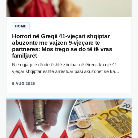
HOME
Horrori në Greqi/ 41-vjeçari shqiptar
abuzonte me vajzën 9-vjeçare të
partneres: Mos trego se do të të vras
familjarët
Një ngjarje e rëndë është zbuluar në Greqi, ku një 41-
vjeçar shqiptar është arrestuar pasi akuzohet se ka…
6 AUG 2026