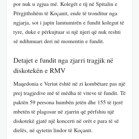
por nuk u zgjua më. Kolegët e tij në Spitalin e
Përgjithshëm të Koçanit, ende të tronditur nga
ngjarja, sot i japin lamtumirën e fundit kolegut të
tyre, duke e përkujtuar si një njeri që nuk reshti
së ndihmuari deri në momentin e fundit.
Detajet e fundit nga zjarri tragjik në
diskotekën e RMV
Maqedonia e Veriut është në zi kombëtare pas një
prej tragjedive më të mëdha të viteve të fundit. Të
paktën 59 persona humbën jetën dhe 155 të tjerë
mbetën të plagosur në zjarrin që përfshiu një
diskotekë gjatë një koncerti në orët e para të së
dielës, në qytetin lindor të Koçanit.