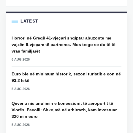
LATEST
Horrori në Greqi/ 41-vjeçari shqiptar abuzonte me
vajzën 9-vjeçare të partneres: Mos trego se do të të
vras familjarët
6 AUG 2026
Euro bie në minimum historik, sezoni turistik e çon në
93.2 lekë
5 AUG 2026
Qeveria nis anulimin e koncesionit të aeroportit të
Vlorës, Pacolli: Shkojmë në arbitrazh, kam investuar
320 mln euro
5 AUG 2026