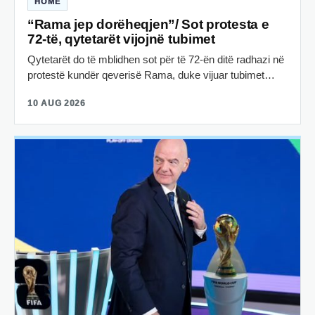
HOME
“Rama jep dorëheqjen”/ Sot protesta e
72-të, qytetarët vijojnë tubimet
Qytetarët do të mblidhen sot për të 72-ën ditë radhazi në
protestë kundër qeverisë Rama, duke vijuar tubimet…
10 AUG 2026