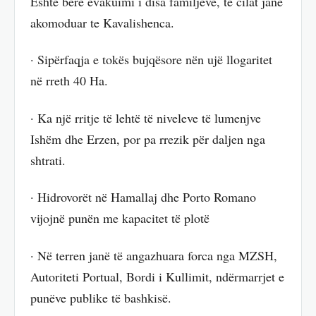
Eshtë bërë evakuimi i disa familjeve, të cilat janë
akomoduar te Kavalishenca.
· Sipërfaqja e tokës bujqësore nën ujë llogaritet
në rreth 40 Ha.
· Ka një rritje të lehtë të niveleve të lumenjve
Ishëm dhe Erzen, por pa rrezik për daljen nga
shtrati.
· Hidrovorët në Hamallaj dhe Porto Romano
vijojnë punën me kapacitet të plotë
· Në terren janë të angazhuara forca nga MZSH,
Autoriteti Portual, Bordi i Kullimit, ndërmarrjet e
punëve publike të bashkisë.