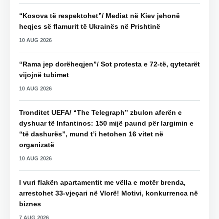
“Kosova të respektohet”/ Mediat në Kiev jehonë
heqjes së flamurit të Ukrainës në Prishtinë
10 AUG 2026
“Rama jep dorëheqjen”/ Sot protesta e 72-të, qytetarët
vijojnë tubimet
10 AUG 2026
Tronditet UEFA/ “The Telegraph” zbulon aferën e
dyshuar të Infantinos: 150 mijë paund për largimin e
“të dashurës”, mund t’i hetohen 16 vitet në
organizatë
10 AUG 2026
I vuri flakën apartamentit me vëlla e motër brenda,
arrestohet 33-vjeçari në Vlorë! Motivi, konkurrenca në
biznes
7 AUG 2026