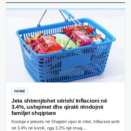
HOME
Jeta shtrenjtohet sërish/ Inflacioni në
3.4%, ushqimet dhe qiratë rëndojnë
familjet shqiptare
Kostoja e jetesës në Shqipëri vijon të rritet. Inflacioni arriti
në 3.4% në korrik, nga 3.2% një muaj…