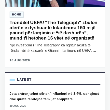
HOME
Tronditet UEFA/ “The Telegraph” zbulon
aferën e dyshuar të Infantinos: 150 mijë
paund për largimin e “të dashurës”,
mund t’i hetohen 16 vitet në organizatë
Një investigim i “The Telegraph” ka ngritur akuza të
rënda mbi të kaluarën e Gianni Infantino-s në UEFA.…
10 AUG 2026
LATEST
Jeta shtrenjtohet sërish/ Inflacioni në 3.4%, ushqimet
dhe qiratë rëndojnë familjet shqiptare
10 AUG 2026