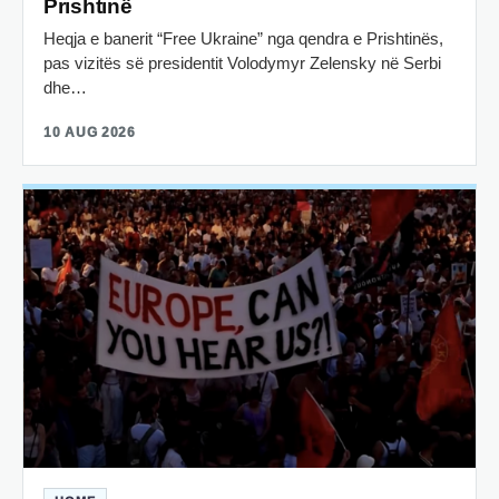
Prishtinë
Heqja e banerit “Free Ukraine” nga qendra e Prishtinës,
pas vizitës së presidentit Volodymyr Zelensky në Serbi
dhe…
10 AUG 2026