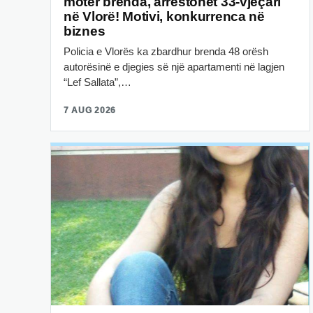
motër brenda, arrestohet 33-vjeçari
në Vlorë! Motivi, konkurrenca në
biznes
Policia e Vlorës ka zbardhur brenda 48 orësh
autorësinë e djegies së një apartamenti në lagjen
“Lef Sallata”,…
7 AUG 2026