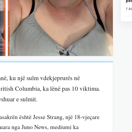
për
7 A
anë, ku një sulm vdekjeprurës në
itish Columbia, ka lënë pas 10 viktima.
shuar e sulmit.
masakrën është Jesse Strang, një 18-vjeçare
ikuara nga Juno News, mediumi ka