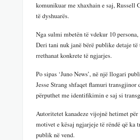
komunikuar me xhaxhain e saj, Russell G. 
të dyshuarës.
Nga sulmi mbetën të vdekur 10 persona, p
Deri tani nuk janë bërë publike detaje të
rrethanat konkrete të ngjarjes.
Po sipas ‘Juno News’, në një llogari pub
Jesse Strang shfaqet flamuri transgjinor
përputhet me identifikimin e saj si transg
Autoritetet kanadeze vijojnë hetimet për 
motivet e kësaj ngjarjeje të rëndë që ka 
publik në vend.