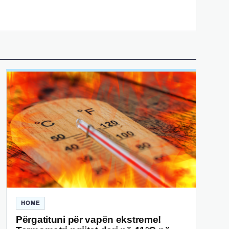
HOME
Përgatituni për vapën ekstreme!