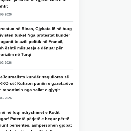
htit
UG 2026
rrestua në Rinas, Gjykata lë në burg
ivisten turke! Nga protestat kundër
oganit te azili politik në Francë,
sh është mësuesja e dënuar për
rorizëm në Turqi
UG 2026
eJournalists kundër rregullores së
KKO-së: Kufizon punën e gazetarëve
 raportimin nga sallat e gjyqit
UG 2026
jnë në fuqi ndryshimet e Kodit
gor! Patentë përjetë e hequr për të
hurit përsëritës, ashpërsohen gjobat