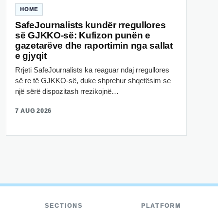
HOME
SafeJournalists kundër rregullores
së GJKKO-së: Kufizon punën e
gazetarëve dhe raportimin nga sallat
e gjyqit
Rrjeti SafeJournalists ka reaguar ndaj rregullores
së re të GJKKO-së, duke shprehur shqetësim se
një sërë dispozitash rrezikojnë…
7 AUG 2026
SECTIONS
PLATFORM