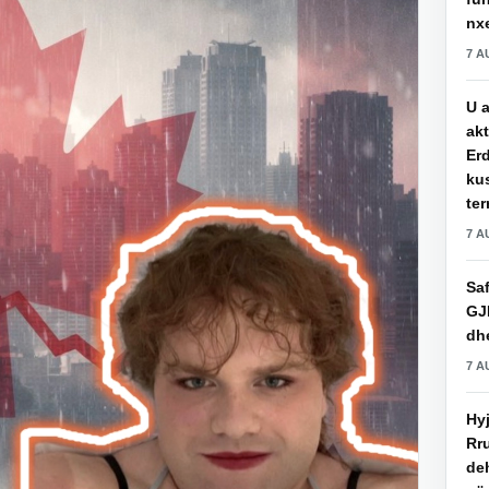
nxe
7 A
U a
akt
Erd
ku
ter
7 A
Saf
GJ
dhe
7 A
Hy
Rru
de