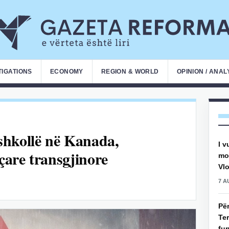
TIGATIONS
ECONOMY
REGION & WORLD
OPINION / ANAL
shkollë në Kanada,
I v
eçare transgjinore
mot
Vlo
7 A
Pë
Ter
fun