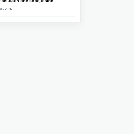
 celularin dhe shpejtësinë
UG 2026