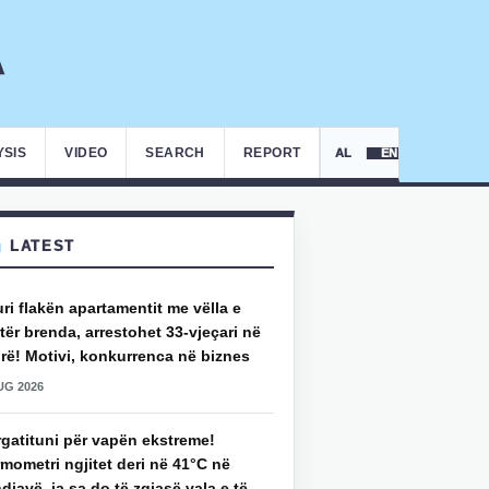
YSIS
VIDEO
SEARCH
REPORT
AL
EN
LATEST
uri flakën apartamentit me vëlla e
ër brenda, arrestohet 33-vjeçari në
rë! Motivi, konkurrenca në biznes
UG 2026
rgatituni për vapën ekstreme!
mometri ngjitet deri në 41°C në
djavë, ja sa do të zgjasë vala e të