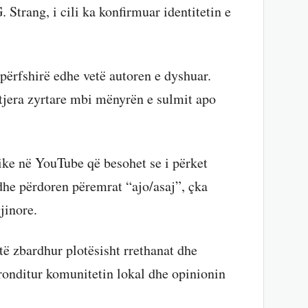
Strang, i cili ka konfirmuar identitetin e
ërfshirë edhe vetë autoren e dyshuar.
 tjera zyrtare mbi mënyrën e sulmit apo
like në YouTube që besohet se i përket
 dhe përdoren përemrat “ajo/asaj”, çka
jinore.
të zbardhur plotësisht rrethanat dhe
tronditur komunitetin lokal dhe opinionin