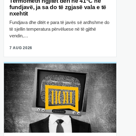
Termometri ngjitet deri në 41°C në
fundjavë, ja sa do të zgjasë vala e të
nxehtit
Fundjava dhe ditët e para të javës së ardhshme do
të sjellin temperatura përvëluese në të gjithë
vendin,…
7 AUG 2026