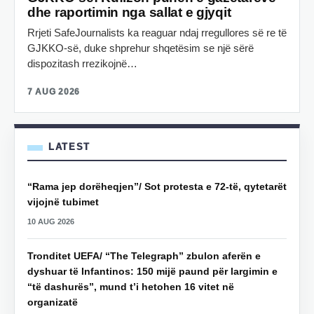
dhe raportimin nga sallat e gjyqit
Rrjeti SafeJournalists ka reaguar ndaj rregullores së re të
GJKKO-së, duke shprehur shqetësim se një sërë
dispozitash rrezikojnë…
7 AUG 2026
LATEST
“Rama jep dorëheqjen”/ Sot protesta e 72-të, qytetarët
vijojnë tubimet
10 AUG 2026
Tronditet UEFA/ “The Telegraph” zbulon aferën e
dyshuar të Infantinos: 150 mijë paund për largimin e
“të dashurës”, mund t’i hetohen 16 vitet në
organizatë