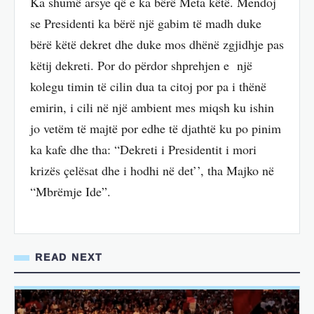
Ka shumë arsye që e ka bërë Meta këtë. Mendoj
se Presidenti ka bërë një gabim të madh duke
bërë këtë dekret dhe duke mos dhënë zgjidhje pas
këtij dekreti. Por do përdor shprehjen e një
kolegu timin të cilin dua ta citoj por pa i thënë
emirin, i cili në një ambient mes miqsh ku ishin
jo vetëm të majtë por edhe të djathtë ku po pinim
ka kafe dhe tha: “Dekreti i Presidentit i mori
krizës çelësat dhe i hodhi në det’’, tha Majko në
“Mbrëmje Ide”.
READ NEXT