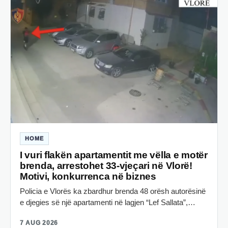
HOME
I vuri flakën apartamentit me vëlla e motër
brenda, arrestohet 33-vjeçari në Vlorë!
Motivi, konkurrenca në biznes
Policia e Vlorës ka zbardhur brenda 48 orësh autorësinë
e djegies së një apartamenti në lagjen “Lef Sallata”,…
7 AUG 2026