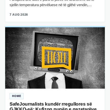
sjellin temperatura përvëluese në të gjithë vendin,…
7 AUG 2026
HOME
SafeJournalists kundër rregullores së
GJKKO-së: Kufizon punën e gazetarëve