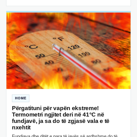
HOME
Përgatituni për vapën ekstreme!
Termometri ngjitet deri në 41°C në
fundjavë, ja sa do të zgjasë vala e të
nxehtit
Fundjava dhe ditët e para të javës së ardhshme do të