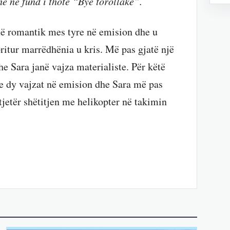
e në fund i thotë “Bye torollake”.
ë romantik mes tyre në emision dhe u
pritur marrëdhënia u kris. Më pas gjatë një
e Sara janë vajza materialiste. Për këtë
 me dy vajzat në emision dhe Sara më pas
tjetër shëtitjen me helikopter në takimin