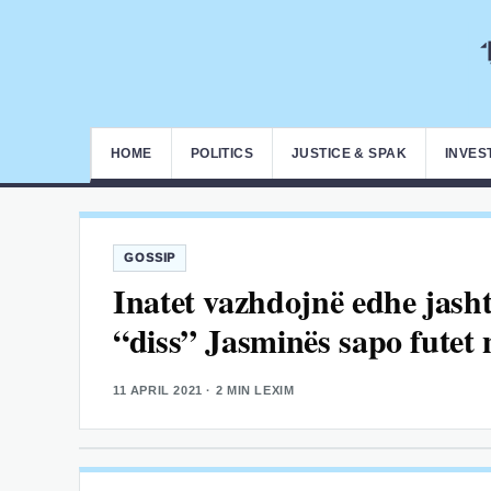
HOME
POLITICS
JUSTICE & SPAK
INVES
GOSSIP
Inatet vazhdojnë edhe jashtë
“diss” Jasminës sapo futet
11 APRIL 2021
· 2 MIN LEXIM