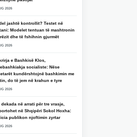
UG 2026
del jashtë kontrollit? Testet në
tani: Modelet tentuan të mashtronin
rëzit dhe të fshihnin gjurmët
UG 2026
rirja e Bashkisë Klos,
ebashkiakja socialiste: Nëse
tetarët kundërshtojnë bashkimin me
in, do të jem në krahun e tyre
UG 2026
 dekada në arrati për tre vrasje,
portohet në Shqipëri Sokol Hoxha:
icia publikon njoftimin zyrtar
UG 2026