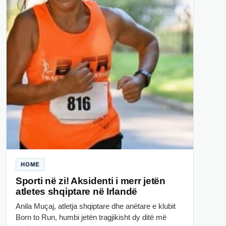
HOME
Sporti në zi! Aksidenti i merr jetën
atletes shqiptare në Irlandë
Anila Muçaj, atletja shqiptare dhe anëtare e klubit
Born to Run, humbi jetën tragjikisht dy ditë më