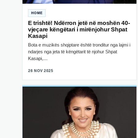
HOME
E trishtë! Ndërron jetë në moshën 40-
vjeçare këngëtari i mirënjohur Shpat
Kasapi
Bota e muzikës shqiptare është tronditur nga lajmi i
ndarjes nga jeta të këngëtarit të njohur Shpat
Kasapi,…
26 NOV 2025