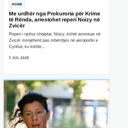
HOME
Me urdhër nga Prokuroria për Krime
të Rënda, arrestohet reperi Noizy në
Zvicër
Reperi i njohur shqiptar, Noizy, është arrestuar në
Zvicër menjëherë pas mbërritjes në aeroportin e
Cyrihut, ku kishte…
7 JUL 2025