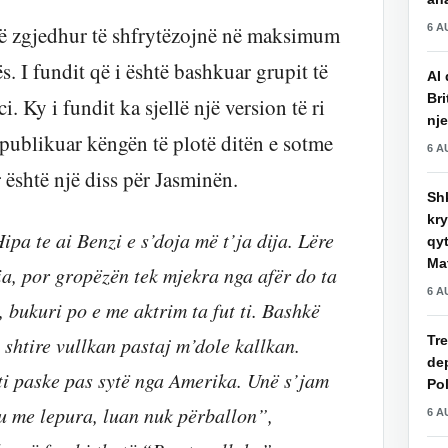
6 A
ë zgjedhur të shfrytëzojnë në maksimum
. I fundit që i është bashkuar grupit të
AI 
Bri
. Ky i fundit ka sjellë një version të ri
nje
publikuar këngën të plotë ditën e sotme
6 A
 është një diss për Jasminën.
Shk
kry
a te ai Benzi e s’doja më t’ja dija. Lëre
qy
Mat
ia, por gropëzën tek mjekra nga afër do ta
6 A
, bukuri po e me aktrim ta fut ti. Bashkë
Tre
 shtire vullkan pastaj m’dole kallkan.
de
 ti paske pas sytë nga Amerika. Unë s’jam
Pol
u me lepura, luan nuk përballon”,
6 A