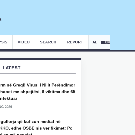
YSIS
VIDEO
SEARCH
REPORT
AL
EN
LATEST
rm në Greqi! Virusi i Nilit Perëndimor
hapet me shpejtësi, 6 viktima dhe 65
infektuar
UG 2026
gullorja që kufizon mediat në
KKO, edhe OSBE nis verifikimet: Po
alizojmë pasojat