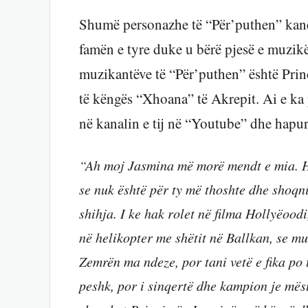
Shumë personazhe të “Për’puthen” kan
famën e tyre duke u bërë pjesë e muzikës
muzikantëve të “Për’puthen” është Princi
të këngës “Xhoana” të Akrepit. Ai e ka 
në kanalin e tij në “Youtube” dhe hapur
“Ah moj Jasmina më morë mendt e mia. Hip
se nuk është për ty më thoshte dhe shoqn
shihja.
I ke hak rolet në filma Hollyëoodi
në helikopter me shëtit në Ballkan, se mu
Zemrën ma ndeze, por tani vetë e fika po
peshk, por i sinqertë dhe kampion je mës