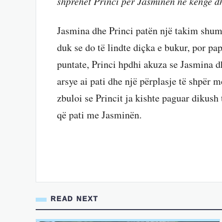
shprehet Princi për Jasminën në këngë dh
Jasmina dhe Princi patën një takim shum
duk se do të lindte diçka e bukur, por pa
puntate, Princi hpdhi akuza se Jasmina dh
arsye ai pati dhe një përplasje të shpër
zbuloi se Princit ja kishte paguar dikush 
që pati me Jasminën.
READ NEXT