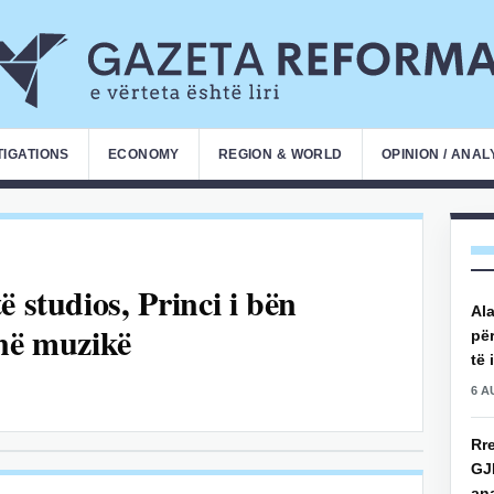
TIGATIONS
ECONOMY
REGION & WORLD
OPINION / ANAL
 studios, Princi i bën
Ala
 në muzikë
për
të 
6 A
Rre
GJ
an