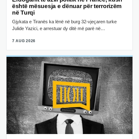
është mësuesja e dënuar për terrorizëm
në Turqi
Gjykata e Tiranës ka lënë në burg 32-vjeçaren turke
Julide Yazici, e arrestuar dy ditë më parë në…
7 AUG 2026