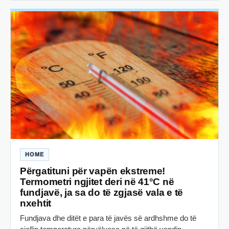
HOME
Përgatituni për vapën ekstreme!
Termometri ngjitet deri në 41°C në
fundjavë, ja sa do të zgjasë vala e të
nxehtit
Fundjava dhe ditët e para të javës së ardhshme do të