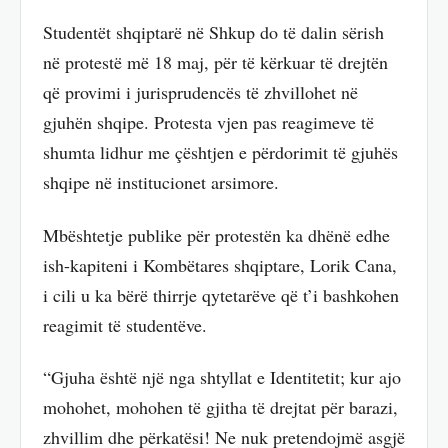
Studentët shqiptarë në Shkup do të dalin sërish
në protestë më 18 maj, për të kërkuar të drejtën
që provimi i jurisprudencës të zhvillohet në
gjuhën shqipe. Protesta vjen pas reagimeve të
shumta lidhur me çështjen e përdorimit të gjuhës
shqipe në institucionet arsimore.
Mbështetje publike për protestën ka dhënë edhe
ish-kapiteni i Kombëtares shqiptare, Lorik Cana,
i cili u ka bërë thirrje qytetarëve që t’i bashkohen
reagimit të studentëve.
“Gjuha është një nga shtyllat e Identitetit; kur ajo
mohohet, mohohen të gjitha të drejtat për barazi,
zhvillim dhe përkatësi! Ne nuk pretendojmë asgjë