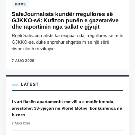
HOME
SafeJournalists kundër rregullores së
GJKKO-së: Kufizon punën e gazetarëve
dhe raportimin nga sallat e gjyqit
Rrjeti SafeJournalists ka reaguar ndaj rregullores së re të
GJKKO-së, duke shprehur shqetësim se një sërë
dispozitash rrezikojnë…
7 AUG 2026
LATEST
I vuri flakën apartamentit me vëlla e motër brenda,
arrestohet 33-vjeçari në Vlorë! Motivi, konkurrenca në
biznes
7 AUG 2026