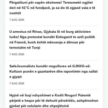
Përgatituni për vapën ekstreme! Termometri ngjitet
deri në 41°C në fundjavë, ja sa do të zgjasë vala e të
nxehtit
7 AUG 2026
U arrestua në Rinas, Gjykata lë në burg aktivisten
turke! Nga protestat kundër Erdoganit te azili politik
në Francë, kush është mësuesja e dënuar për
terrorizëm në Turqi
7 AUG 2026
SafeJournalists kundër rregullores së GJKKO-së:
Kufizon punën e gazetarëve dhe raportimin nga sallat
e gjyqit
7 AUG 2026
Hyjnë në fuqi ndryshimet e Kodit Rrugor! Patentë
përjetë e hequr për të dehurit përsëritës, ashpërsohen
gjobat për celularin dhe shpejtësinë