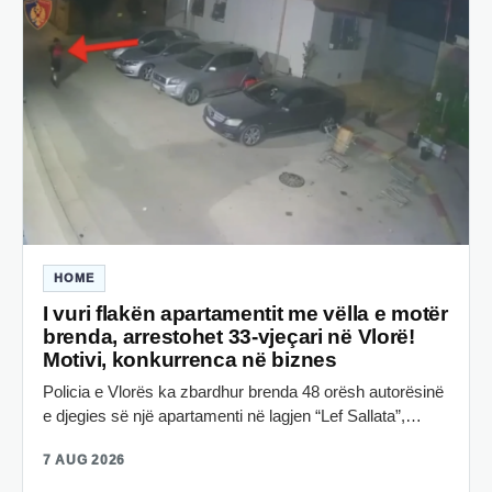
HOME
I vuri flakën apartamentit me vëlla e motër
brenda, arrestohet 33-vjeçari në Vlorë!
Motivi, konkurrenca në biznes
Policia e Vlorës ka zbardhur brenda 48 orësh autorësinë
e djegies së një apartamenti në lagjen “Lef Sallata”,…
7 AUG 2026