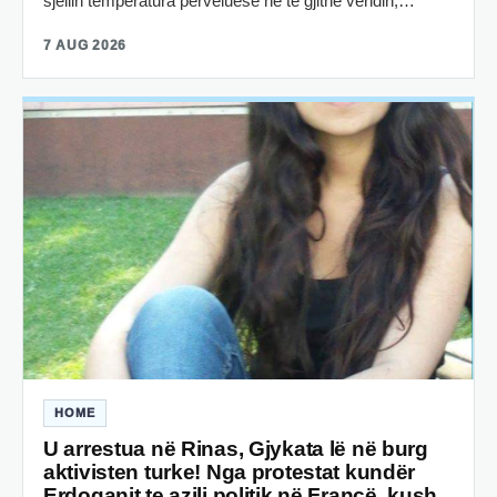
sjellin temperatura përvëluese në të gjithë vendin,…
7 AUG 2026
HOME
U arrestua në Rinas, Gjykata lë në burg
aktivisten turke! Nga protestat kundër
Erdoganit te azili politik në Francë, kush