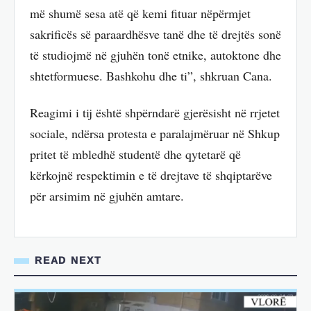
më shumë sesa atë që kemi fituar nëpërmjet
sakrificës së paraardhësve tanë dhe të drejtës sonë
të studiojmë në gjuhën tonë etnike, autoktone dhe
shtetformuese. Bashkohu dhe ti”, shkruan Cana.
Reagimi i tij është shpërndarë gjerësisht në rrjetet
sociale, ndërsa protesta e paralajmëruar në Shkup
pritet të mbledhë studentë dhe qytetarë që
kërkojnë respektimin e të drejtave të shqiptarëve
për arsimim në gjuhën amtare.
READ NEXT