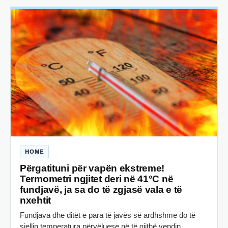
HOME
Përgatituni për vapën ekstreme!
Termometri ngjitet deri në 41°C në
fundjavë, ja sa do të zgjasë vala e të
nxehtit
Fundjava dhe ditët e para të javës së ardhshme do të
sjellin temperatura përvëluese në të gjithë vendin,…