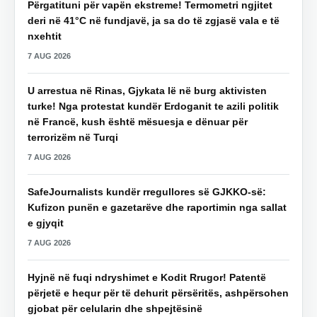
Përgatituni për vapën ekstreme! Termometri ngjitet
deri në 41°C në fundjavë, ja sa do të zgjasë vala e të
nxehtit
7 AUG 2026
U arrestua në Rinas, Gjykata lë në burg aktivisten
turke! Nga protestat kundër Erdoganit te azili politik
në Francë, kush është mësuesja e dënuar për
terrorizëm në Turqi
7 AUG 2026
SafeJournalists kundër rregullores së GJKKO-së:
Kufizon punën e gazetarëve dhe raportimin nga sallat
e gjyqit
7 AUG 2026
Hyjnë në fuqi ndryshimet e Kodit Rrugor! Patentë
përjetë e hequr për të dehurit përsëritës, ashpërsohen
gjobat për celularin dhe shpejtësinë