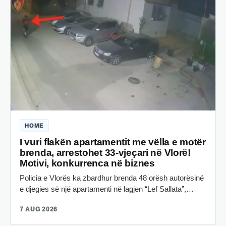
HOME
I vuri flakën apartamentit me vëlla e motër
brenda, arrestohet 33-vjeçari në Vlorë!
Motivi, konkurrenca në biznes
Policia e Vlorës ka zbardhur brenda 48 orësh autorësinë
e djegies së një apartamenti në lagjen “Lef Sallata”,…
7 AUG 2026