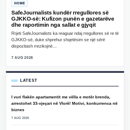
HOME
SafeJournalists kundër rregullores së
GJKKO-së: Kufizon punën e gazetarëve
dhe raportimin nga sallat e gjyqit
Rrjeti SafeJournalists ka reaguar ndaj rregullores së re të
GJKKO-së, duke shprehur shqetësim se një sërë
dispozitash rrezikojnë…
7 AUG 2026
LATEST
I vuri flakën apartamentit me vëlla e motër brenda,
arrestohet 33-vjeçari në Vlorë! Motivi, konkurrenca në
biznes
7 AUG 2026