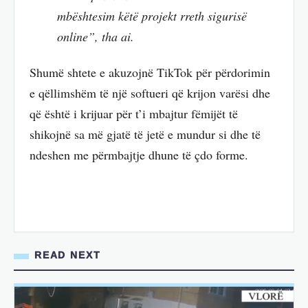
mbështesim këtë projekt rreth sigurisë
online”, tha ai.
Shumë shtete e akuzojnë TikTok për përdorimin
e qëllimshëm të një softueri që krijon varësi dhe
që është i krijuar për t’i mbajtur fëmijët të
shikojnë sa më gjatë të jetë e mundur si dhe të
ndeshen me përmbajtje dhune të çdo forme.
READ NEXT