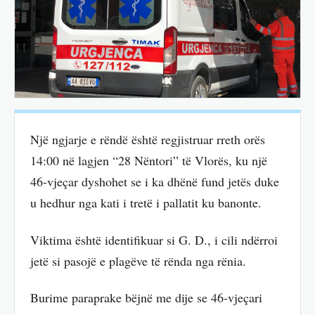
Një ngjarje e rëndë është regjistruar rreth orës
14:00 në lagjen “28 Nëntori” të Vlorës, ku një
46-vjeçar dyshohet se i ka dhënë fund jetës duke
u hedhur nga kati i tretë i pallatit ku banonte.
Viktima është identifikuar si G. D., i cili ndërroi
jetë si pasojë e plagëve të rënda nga rënia.
Burime paraprake bëjnë me dije se 46-vjeçari