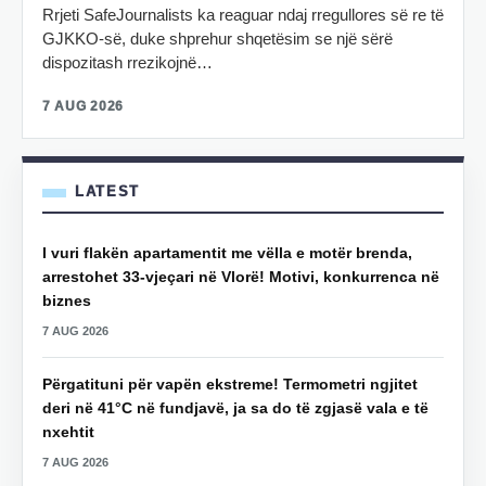
Rrjeti SafeJournalists ka reaguar ndaj rregullores së re të
GJKKO-së, duke shprehur shqetësim se një sërë
dispozitash rrezikojnë…
7 AUG 2026
LATEST
I vuri flakën apartamentit me vëlla e motër brenda,
arrestohet 33-vjeçari në Vlorë! Motivi, konkurrenca në
biznes
7 AUG 2026
Përgatituni për vapën ekstreme! Termometri ngjitet
deri në 41°C në fundjavë, ja sa do të zgjasë vala e të
nxehtit
7 AUG 2026