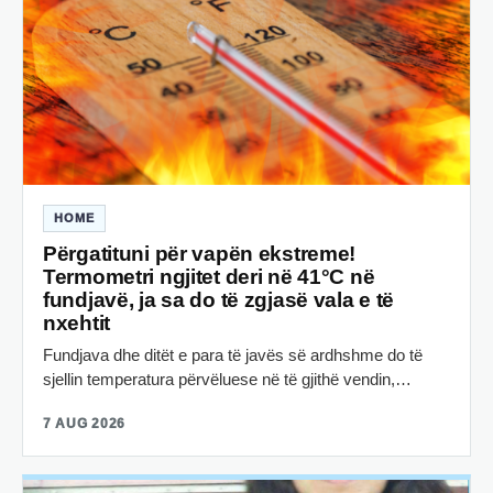
HOME
Përgatituni për vapën ekstreme!
Termometri ngjitet deri në 41°C në
fundjavë, ja sa do të zgjasë vala e të
nxehtit
Fundjava dhe ditët e para të javës së ardhshme do të
sjellin temperatura përvëluese në të gjithë vendin,…
7 AUG 2026