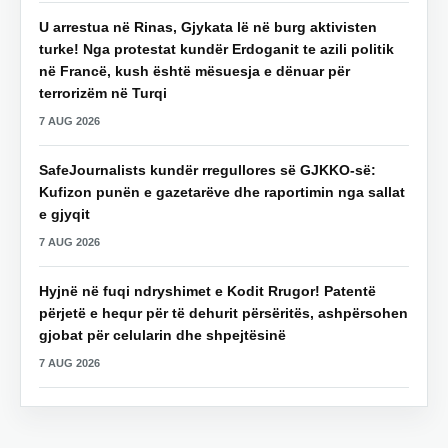
U arrestua në Rinas, Gjykata lë në burg aktivisten
turke! Nga protestat kundër Erdoganit te azili politik
në Francë, kush është mësuesja e dënuar për
terrorizëm në Turqi
7 AUG 2026
SafeJournalists kundër rregullores së GJKKO-së:
Kufizon punën e gazetarëve dhe raportimin nga sallat
e gjyqit
7 AUG 2026
Hyjnë në fuqi ndryshimet e Kodit Rrugor! Patentë
përjetë e hequr për të dehurit përsëritës, ashpërsohen
gjobat për celularin dhe shpejtësinë
7 AUG 2026