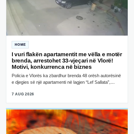
HOME
I vuri flakën apartamentit me vëlla e motër
brenda, arrestohet 33-vjeçari në Vlorë!
Motivi, konkurrenca në biznes
Policia e Vlorës ka zbardhur brenda 48 orësh autorësinë
e djegies së një apartamenti në lagjen “Lef Sallata”,…
7 AUG 2026