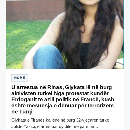
HOME
U arrestua në Rinas, Gjykata lë në burg
aktivisten turke! Nga protestat kundër
Erdoganit te azili politik në Francë, kush
është mësuesja e dënuar për terrorizëm
në Turqi
Gjykata e Tiranës ka lënë në burg 32-vjeçaren turke
Julide Yazici, e arrestuar dy ditë më parë në…