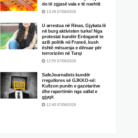
do të zgjasë vala e të nxehtit
13:28 07/08/2026
U arrestua në Rinas, Gjykata lë
në burg aktivisten turke! Nga
protestat kundër Erdoganit te
azili politik në Francë, kush
është mësuesja e dënuar për
terrorizëm në Turqi
12:55 07/08/2026
SafeJournalists kundër
rregullores së GJKKO-së:
Kufizon punën e gazetarëve
dhe raportimin nga sallat e
gjyqit
12:40 07/08/2026