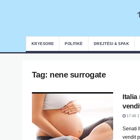
KRYESORE
POLITIKË
DREJTËSI & SPAK
Tag:
nene surrogate
Itali
vendi
17:46 1
Senati I
vendit p