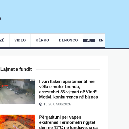
IZË
VIDEO
KËRKO
DENONCO
AL
EN
Lajmet e fundit
I vuri flakën apartamentit me
vëlla e motër brenda,
arrestohet 33-vjeçari në Vlorë!
Motivi, konkurrenca në biznes
15:20 07/08/2026
Përgatituni për vapën
ekstreme! Termometri ngjitet
deri në 41°C në fundjavë, ja sa