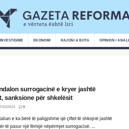
INVESTIGIME
EKONOMI
RAJONI & BOTA
OPINION / ANAL
a ndalon surrogacinë e kryer jashtë
t, sanksione për shkelësit
7/10/2024
0
talian e ka bërë të paligjshme që çiftet të shkojnë jashtë
ër të pasur një fëmijë nëpërmjet surrogacisë. ...