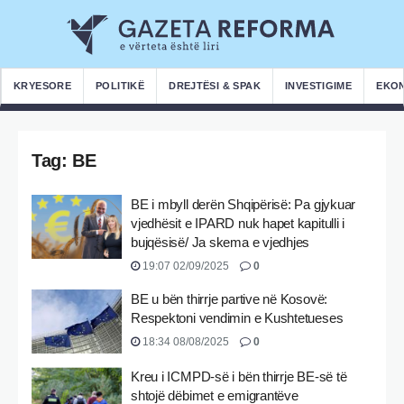
KRYESORE
POLITIKË
DREJTËSI & SPAK
INVESTIGIME
EKO
Tag:
BE
BE i mbyll derën Shqipërisë: Pa gjykuar
vjedhësit e IPARD nuk hapet kapitulli i
bujqësisë/ Ja skema e vjedhjes
19:07 02/09/2025
0
BE u bën thirrje partive në Kosovë:
Respektoni vendimin e Kushtetueses
18:34 08/08/2025
0
Kreu i ICMPD-së i bën thirrje BE-së të
shtojë dëbimet e emigrantëve