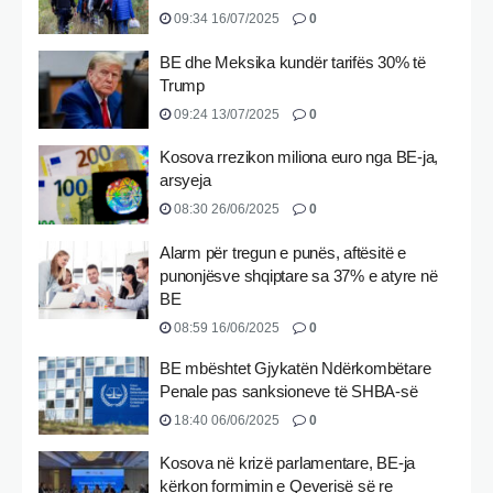
09:34 16/07/2025
0
BE dhe Meksika kundër tarifës 30% të
Trump
09:24 13/07/2025
0
Kosova rrezikon miliona euro nga BE-ja,
arsyeja
08:30 26/06/2025
0
Alarm për tregun e punës, aftësitë e
punonjësve shqiptare sa 37% e atyre në
BE
08:59 16/06/2025
0
BE mbështet Gjykatën Ndërkombëtare
Penale pas sanksioneve të SHBA-së
18:40 06/06/2025
0
Kosova në krizë parlamentare, BE-ja
kërkon formimin e Qeverisë së re