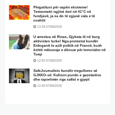
Përgatituni për vapën ekstreme!
Termometri ngjitet deri në 41°C në
fundjavë, ja sa do të zgjasë vala e të
nxehtit
13:28 07/08/2026
U arrestua në Rinas, Gjykata lë në burg
aktivisten turke! Nga protestat kundër
Erdoganit te azili politik në Francë, kush
është mësuesja e dënuar për terrorizëm në
Turqi
12:55 07/08/2026
SafeJournalists kundër rregullores së
GJKKO-së: Kufizon punën e gazetarëve
dhe raportimin nga sallat e gjyqit
12:40 07/08/2026