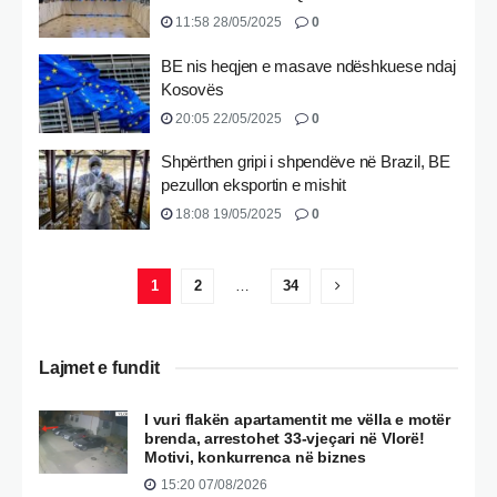
11:58 28/05/2025
0
BE nis heqjen e masave ndëshkuese ndaj
Kosovës
20:05 22/05/2025
0
Shpërthen gripi i shpendëve në Brazil, BE
pezullon eksportin e mishit
18:08 19/05/2025
0
1
2
…
34
Lajmet e fundit
I vuri flakën apartamentit me vëlla e motër
brenda, arrestohet 33-vjeçari në Vlorë!
Motivi, konkurrenca në biznes
15:20 07/08/2026