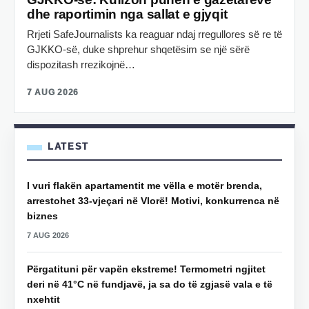
dhe raportimin nga sallat e gjyqit
Rrjeti SafeJournalists ka reaguar ndaj rregullores së re të
GJKKO-së, duke shprehur shqetësim se një sërë
dispozitash rrezikojnë…
7 AUG 2026
LATEST
I vuri flakën apartamentit me vëlla e motër brenda,
arrestohet 33-vjeçari në Vlorë! Motivi, konkurrenca në
biznes
7 AUG 2026
Përgatituni për vapën ekstreme! Termometri ngjitet
deri në 41°C në fundjavë, ja sa do të zgjasë vala e të
nxehtit