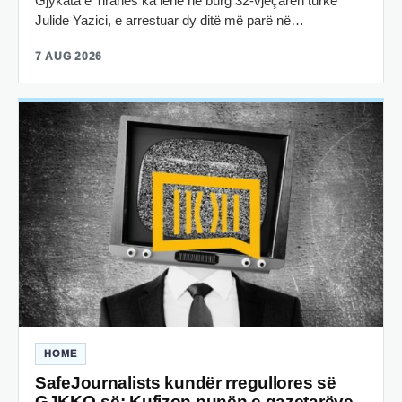
Gjykata e Tiranës ka lënë në burg 32-vjeçaren turke
Julide Yazici, e arrestuar dy ditë më parë në…
7 AUG 2026
HOME
SafeJournalists kundër rregullores së
GJKKO-së: Kufizon punën e gazetarëve