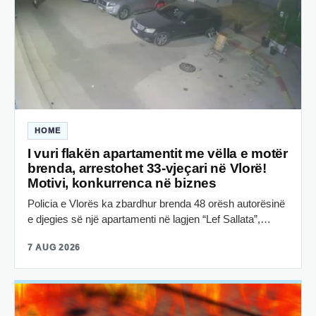
HOME
I vuri flakën apartamentit me vëlla e motër
brenda, arrestohet 33-vjeçari në Vlorë!
Motivi, konkurrenca në biznes
Policia e Vlorës ka zbardhur brenda 48 orësh autorësinë
e djegies së një apartamenti në lagjen “Lef Sallata”,…
7 AUG 2026