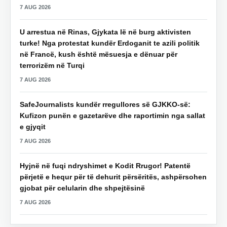
7 AUG 2026
U arrestua në Rinas, Gjykata lë në burg aktivisten
turke! Nga protestat kundër Erdoganit te azili politik
në Francë, kush është mësuesja e dënuar për
terrorizëm në Turqi
7 AUG 2026
SafeJournalists kundër rregullores së GJKKO-së:
Kufizon punën e gazetarëve dhe raportimin nga sallat
e gjyqit
7 AUG 2026
Hyjnë në fuqi ndryshimet e Kodit Rrugor! Patentë
përjetë e hequr për të dehurit përsëritës, ashpërsohen
gjobat për celularin dhe shpejtësinë
7 AUG 2026