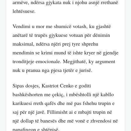
armëve, ndërsa gjykata nuk i njohu asnjë rrethanë
lehtësuese.
Vendimi u mor me shumicë votash, ku gjashtë
anëtarë të trupës gjykuese votuan për dënimin
maksimal, ndërsa njëri prej tyre shprehu
mendimin se krimi mund të ishte kryer në gjendje
tronditjeje emocionale. Megjithatë, ky argument
nuk u pranua nga pjesa tjetër e jurisë.
Sipas dosjes, Kastriot Cenko e goditi
bashkëshorten me çekiç, i mbështolli një kabllo
karikuesi rreth qafës dhe më pas fshehu trupin e
saj për një javë. Fillimisht ai e mbajti trupin në
një dollap të banesës dhe më vonë e zhvendosi në
papafingon e shtëpisë.