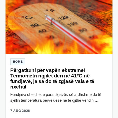
HOME
Përgatituni për vapën ekstreme!
Termometri ngjitet deri në 41°C në
fundjavë, ja sa do të zgjasë vala e të
nxehtit
Fundjava dhe ditët e para të javës së ardhshme do të
sjellin temperatura përvëluese në të gjithë vendin,…
7 AUG 2026