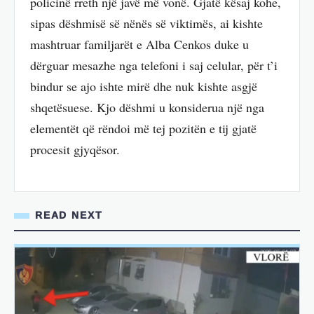
policinë rreth një javë më vonë. Gjatë kësaj kohe,
sipas dëshmisë së nënës së viktimës, ai kishte
mashtruar familjarët e Alba Cenkos duke u
dërguar mesazhe nga telefoni i saj celular, për t’i
bindur se ajo ishte mirë dhe nuk kishte asgjë
shqetësuese. Kjo dëshmi u konsiderua një nga
elementët që rëndoi më tej pozitën e tij gjatë
procesit gjyqësor.
READ NEXT