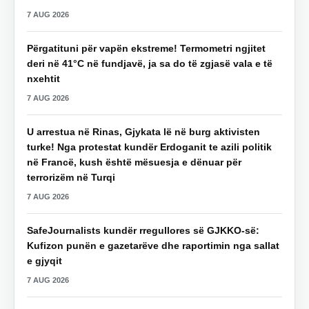
7 AUG 2026
Përgatituni për vapën ekstreme! Termometri ngjitet
deri në 41°C në fundjavë, ja sa do të zgjasë vala e të
nxehtit
7 AUG 2026
U arrestua në Rinas, Gjykata lë në burg aktivisten
turke! Nga protestat kundër Erdoganit te azili politik
në Francë, kush është mësuesja e dënuar për
terrorizëm në Turqi
7 AUG 2026
SafeJournalists kundër rregullores së GJKKO-së:
Kufizon punën e gazetarëve dhe raportimin nga sallat
e gjyqit
7 AUG 2026