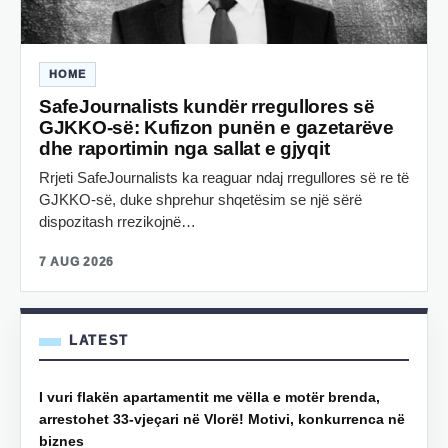
HOME
SafeJournalists kundër rregullores së
GJKKO-së: Kufizon punën e gazetarëve
dhe raportimin nga sallat e gjyqit
Rrjeti SafeJournalists ka reaguar ndaj rregullores së re të
GJKKO-së, duke shprehur shqetësim se një sërë
dispozitash rrezikojnë…
7 AUG 2026
LATEST
I vuri flakën apartamentit me vëlla e motër brenda,
arrestohet 33-vjeçari në Vlorë! Motivi, konkurrenca në
biznes