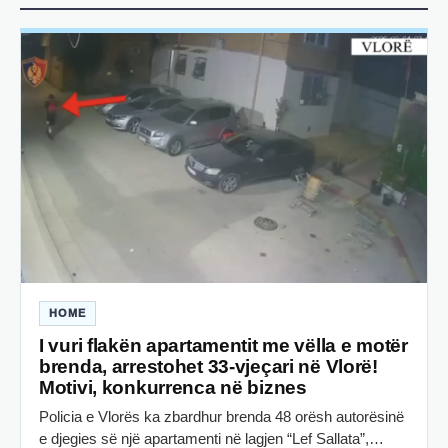
HOME
I vuri flakën apartamentit me vëlla e motër
brenda, arrestohet 33-vjeçari në Vlorë!
Motivi, konkurrenca në biznes
Policia e Vlorës ka zbardhur brenda 48 orësh autorësinë
e djegies së një apartamenti në lagjen “Lef Sallata”,…