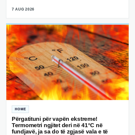
7 AUG 2026
HOME
Përgatituni për vapën ekstreme!
Termometri ngjitet deri në 41°C në
fundjavë, ja sa do të zgjasë vala e të