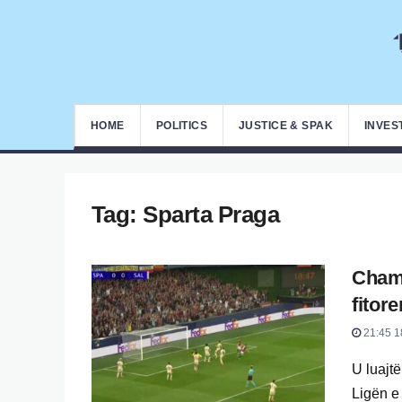
HOME
POLITICS
JUSTICE & SPAK
INVES
Tag:
Sparta Praga
Champ
fitor
21:45 1
U luajt
Ligën e