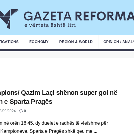
TIGATIONS
ECONOMY
REGION & WORLD
OPINION / ANAL
ions/ Qazim Laçi shënon super gol në
en e Sparta Pragës
8/09/2024
0
ën në orën 18:45, dy duelet e radhës të vlefshme për
 Kampioneve. Sparta e Pragës shkëlqeu me ...