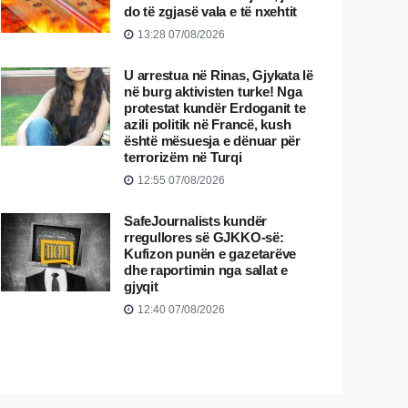
do të zgjasë vala e të nxehtit
13:28 07/08/2026
U arrestua në Rinas, Gjykata lë
në burg aktivisten turke! Nga
protestat kundër Erdoganit te
azili politik në Francë, kush
është mësuesja e dënuar për
terrorizëm në Turqi
12:55 07/08/2026
SafeJournalists kundër
rregullores së GJKKO-së:
Kufizon punën e gazetarëve
dhe raportimin nga sallat e
gjyqit
12:40 07/08/2026