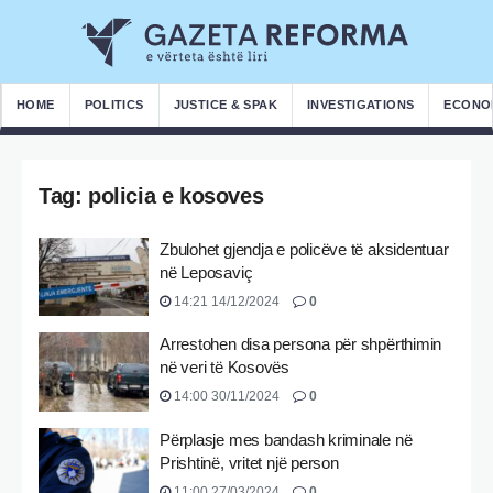
HOME
POLITICS
JUSTICE & SPAK
INVESTIGATIONS
ECONO
Tag:
policia e kosoves
Zbulohet gjendja e policëve të aksidentuar
në Leposaviç
14:21 14/12/2024
0
Arrestohen disa persona për shpërthimin
në veri të Kosovës
14:00 30/11/2024
0
Përplasje mes bandash kriminale në
Prishtinë, vritet një person
11:00 27/03/2024
0