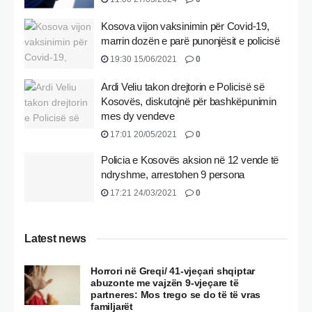
Kosova vijon vaksinimin për Covid-19,
marrin dozën e parë punonjësit e policisë
19:30 15/06/2021
0
Ardi Veliu takon drejtorin e Policisë së
Kosovës, diskutojnë për bashkëpunimin
mes dy vendeve
17:01 20/05/2021
0
Policia e Kosovës aksion në 12 vende të
ndryshme, arrestohen 9 persona
17:21 24/03/2021
0
Latest news
Horrori në Greqi/ 41-vjeçari shqiptar
abuzonte me vajzën 9-vjeçare të
partneres: Mos trego se do të të vras
familjarët