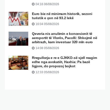
04:16 06/08/2026
Euro bie në minimum historik, sezoni
turistik e çon në 93.2 lekë
16:04 05/08/2026
Qeveria nis anulimin e koncesionit të
aeroportit të Vlorës, Pacolli: Shkojmë në
arbitrazh, kam investuar 320 mln euro
14:08 05/08/2026
Rregullorja e re e GJKKO-së sjell reagim
edhe nga avokatët, Haxhia: Pa bazë
ligjore, do propozoj bojkot
12:33 05/08/2026