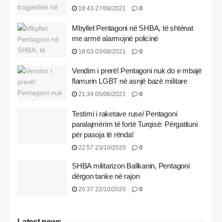
18:43 27/08/2021
0
Mbyllet Pentagoni në SHBA, të shtënat
me armë alarmojnë policinë
18:03 03/08/2021
0
Vendim i prerë! Pentagoni nuk do e mbajë
flamurin LGBT në asnjë bazë militare
21:34 05/06/2021
0
Testimi i raketave ruse/ Pentagoni
paralajmërim të fortë Turqisë: Përgatituni
për pasoja të rënda!
22:57 23/10/2020
0
SHBA militarizon Ballkanin, Pentagoni
dërgon tanke në rajon
20:37 22/10/2020
0
Latest news