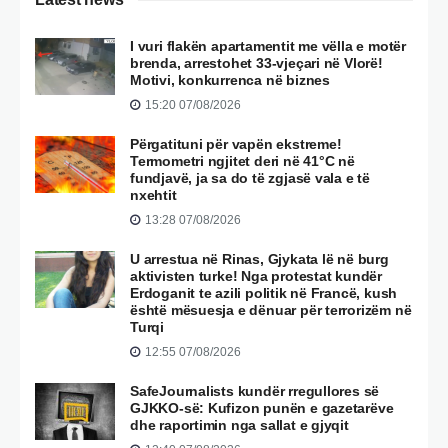
I vuri flakën apartamentit me vëlla e motër
brenda, arrestohet 33-vjeçari në Vlorë!
Motivi, konkurrenca në biznes
15:20 07/08/2026
Përgatituni për vapën ekstreme!
Termometri ngjitet deri në 41°C në
fundjavë, ja sa do të zgjasë vala e të
nxehtit
13:28 07/08/2026
U arrestua në Rinas, Gjykata lë në burg
aktivisten turke! Nga protestat kundër
Erdoganit te azili politik në Francë, kush
është mësuesja e dënuar për terrorizëm në
Turqi
12:55 07/08/2026
SafeJournalists kundër rregullores së
GJKKO-së: Kufizon punën e gazetarëve
dhe raportimin nga sallat e gjyqit