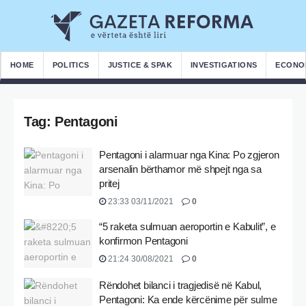
HOME
POLITICS
JUSTICE & SPAK
INVESTIGATIONS
ECONO
Tag:
Pentagoni
Pentagoni i alarmuar nga Kina: Po zgjeron
arsenalin bërthamor më shpejt nga sa
pritej
23:33 03/11/2021
0
“5 raketa sulmuan aeroportin e Kabulit”, e
konfirmon Pentagoni
21:24 30/08/2021
0
Rëndohet bilanci i tragjedisë në Kabul,
Pentagoni: Ka ende kërcënime për sulme