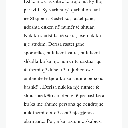
Është më e vështirë të trajtohet ky lloj
paraziti. Ky variant që qarkullon tani
në Shqipëri. Rastet ka, rastet janë,
ndoshta duken në numër të shtuar.
Nuk ka statistika të sakta, ose nuk ka
një studim. Derisa rastet janë
sporadike, nuk kemi vatra, nuk kemi
shkolla ku ka një numër të caktuar që
të themi që duhet të trajtohen ose
ambiente të tjera ku ka shumë persona
bashkë…Derisa nuk ka një numër të
shtuar në këto ambiente të përbashkëta
ku ka më shumë persona që qëndrojnë
nuk themi dot që është një gjende
alarmante. Por, a ka raste me skabies,