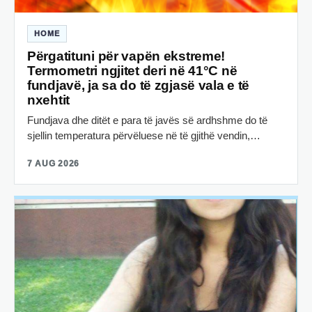
HOME
Përgatituni për vapën ekstreme!
Termometri ngjitet deri në 41°C në
fundjavë, ja sa do të zgjasë vala e të
nxehtit
Fundjava dhe ditët e para të javës së ardhshme do të
sjellin temperatura përvëluese në të gjithë vendin,…
7 AUG 2026