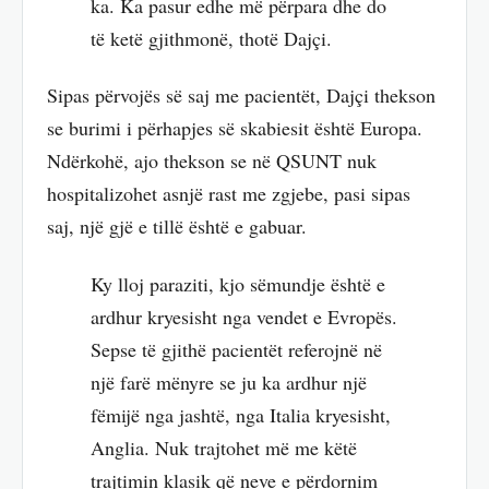
ka. Ka pasur edhe më përpara dhe do
të ketë gjithmonë, thotë Dajçi.
Sipas përvojës së saj me pacientët, Dajçi thekson
se burimi i përhapjes së skabiesit është Europa.
Ndërkohë, ajo thekson se në QSUNT nuk
hospitalizohet asnjë rast me zgjebe, pasi sipas
saj, një gjë e tillë është e gabuar.
Ky lloj paraziti, kjo sëmundje është e
ardhur kryesisht nga vendet e Evropës.
Sepse të gjithë pacientët referojnë në
një farë mënyre se ju ka ardhur një
fëmijë nga jashtë, nga Italia kryesisht,
Anglia. Nuk trajtohet më me këtë
trajtimin klasik që neve e përdornim