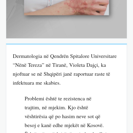
Dermatologia në Qendrën Spitalore Universitare
“Nënë Tereza” në Tiranë, Violeta Dajçi, ka
njoftuar se në Shqipëri janë raportuar raste të
infektuara me skabies.
Problemi është te rezistenca në
trajtim, në mjekim. Kjo është
vështirësia që po hasim neve sot që
besoj e kanë edhe mjekët në Kosovë.