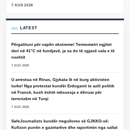
7 AUG 2026
LATEST
Përgatituni për vapën ekstreme! Termometri ngjitet
deri në 41°C në fundjavë, ja sa do të zgjasë vala e të
nxehtit
7 AUG 2026
U arrestua në Rinas, Gjykata lë në burg aktivisten
turke! Nga protestat kundër Erdoganit te azili politik
në Francë, kush është mësuesja e dënuar për
terrorizëm në Turqi
7 AUG 2026
SafeJournalists kundër rregullores së GJKKO-së:
Kufizon punën e gazetarëve dhe raportimin nga sallat