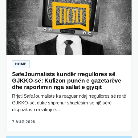
HOME
SafeJournalists kundër rregullores së
GJKKO-së: Kufizon punën e gazetarëve
dhe raportimin nga sallat e gjyqit
Rrjeti SafeJournalists ka reaguar ndaj rregullores së re të
GJKKO-së, duke shprehur shqetësim se një sërë
dispozitash rrezikojnë…
7 AUG 2026