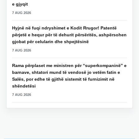
e gjyqit
7 AUG 2026
Hyjnë në fuqi ndryshimet e Kodit Rrugor! Patentë
përjetë e hequr për të dehurit përsëritës, ashpërsohen
gjobat për celularin dhe shpejtësinë
7 AUG 2026
Rama përplaset me ministren për “superkompaninë” e
barnave, shtatori mund të vendosë jo vetëm fatin e
Salës, por edhe të gjithë sistemit të furnizimit në
shëndetësi
7 AUG 2026