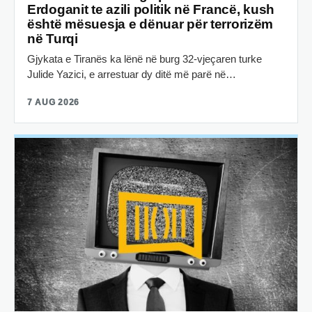
Erdoganit te azili politik në Francë, kush
është mësuesja e dënuar për terrorizëm
në Turqi
Gjykata e Tiranës ka lënë në burg 32-vjeçaren turke
Julide Yazici, e arrestuar dy ditë më parë në…
7 AUG 2026