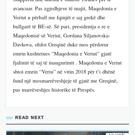
avancuar. Pas zgjedhjeve të majit, Maqedonia e
Veriut u përball me fqinjët e saj grekë dhe
bullgarë të BE-së. Së pari, presidentja e re e
Maqedonisë së Veriut, Gordana Siljanovska-
Davkova, sfidoi Greqinë duke mos përdorur
emrin kushtetues “Maqedonia e Veriut” gjatë
fjalimit të saj të inaugurimit . Maqedonia e Veriut
shtoi emrin “Veriu” në vitin 2018 për t’i dhënë
fund një mosmarrëveshjeje të gjatë me Greqinë,
pas marrëveshjes historike të Prespës.
READ NEXT