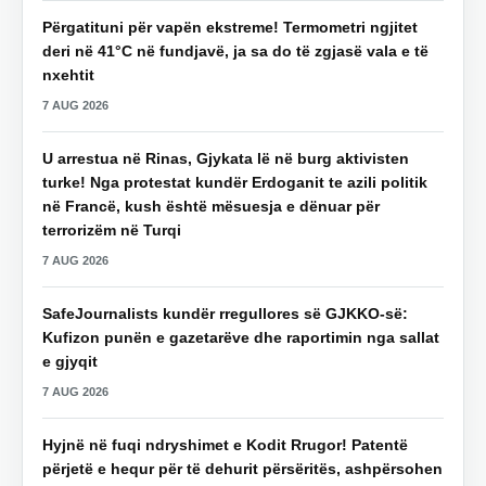
Përgatituni për vapën ekstreme! Termometri ngjitet
deri në 41°C në fundjavë, ja sa do të zgjasë vala e të
nxehtit
7 AUG 2026
U arrestua në Rinas, Gjykata lë në burg aktivisten
turke! Nga protestat kundër Erdoganit te azili politik
në Francë, kush është mësuesja e dënuar për
terrorizëm në Turqi
7 AUG 2026
SafeJournalists kundër rregullores së GJKKO-së:
Kufizon punën e gazetarëve dhe raportimin nga sallat
e gjyqit
7 AUG 2026
Hyjnë në fuqi ndryshimet e Kodit Rrugor! Patentë
përjetë e hequr për të dehurit përsëritës, ashpërsohen