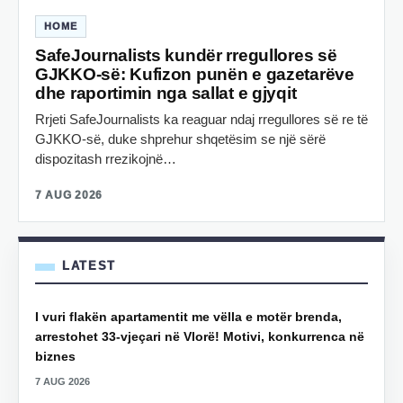
HOME
SafeJournalists kundër rregullores së
GJKKO-së: Kufizon punën e gazetarëve
dhe raportimin nga sallat e gjyqit
Rrjeti SafeJournalists ka reaguar ndaj rregullores së re të
GJKKO-së, duke shprehur shqetësim se një sërë
dispozitash rrezikojnë…
7 AUG 2026
LATEST
I vuri flakën apartamentit me vëlla e motër brenda,
arrestohet 33-vjeçari në Vlorë! Motivi, konkurrenca në
biznes
7 AUG 2026