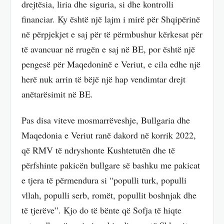
drejtësia, liria dhe siguria, si dhe kontrolli
financiar. Ky është një lajm i mirë për Shqipërinë
në përpjekjet e saj për të përmbushur kërkesat për
të avancuar në rrugën e saj në BE, por është një
pengesë për Maqedoninë e Veriut, e cila edhe një
herë nuk arrin të bëjë një hap vendimtar drejt
anëtarësimit në BE.
Pas disa viteve mosmarrëveshje, Bullgaria dhe
Maqedonia e Veriut ranë dakord në korrik 2022,
që RMV të ndryshonte Kushtetutën dhe të
përfshinte pakicën bullgare së bashku me pakicat
e tjera të përmendura si “populli turk, populli
vllah, populli serb, romët, popullit boshnjak dhe
të tjerëve”. Kjo do të bënte që Sofja të hiqte