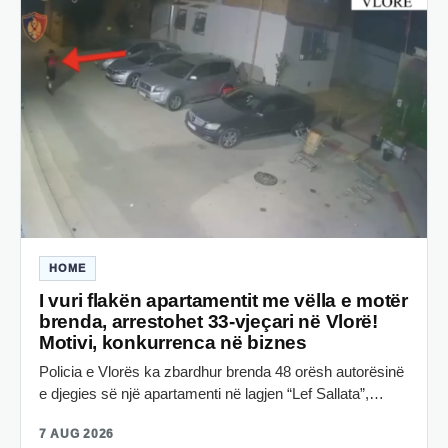
HOME
I vuri flakën apartamentit me vëlla e motër
brenda, arrestohet 33-vjeçari në Vlorë!
Motivi, konkurrenca në biznes
Policia e Vlorës ka zbardhur brenda 48 orësh autorësinë
e djegies së një apartamenti në lagjen “Lef Sallata”,…
7 AUG 2026