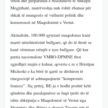
veton dhe përparimin e bisedimeve të Shkupit.
Megjithatë, marrëveshja nuk është zbatuar për
shkak të mungesës së vullnetit politik dhe
konsensusit në Maqedoninë e Veriut.
Aktualisht, 100.000 qytetarë maqedonas kanë
marrë nënshtetësinë bullgare, që do të thotë se
kanë vërtetuar rrënjët e tyre bullgare. Që kur
partia nacionaliste VMRO-DPMNE fitoi
zgjedhjet majin e kaluar, qeveria e re e Hristijan
Mickoski e ka bërë të qartë se dëshiron të
rinegociojë të ashtuquajturin “kompromis
francez”. Siç pritej, BE-ja e hodhi poshtë këtë
qëndrim dhe paralajmëroi se hapi tjetër do të
ishte shkëputja e Maqedonisë së Veriut nga
Shqipëria dhe dhënia e shansit Tiranës për të