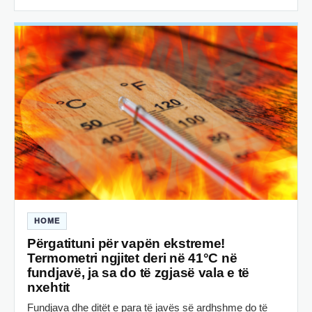
HOME
Përgatituni për vapën ekstreme!
Termometri ngjitet deri në 41°C në
fundjavë, ja sa do të zgjasë vala e të
nxehtit
Fundjava dhe ditët e para të javës së ardhshme do të