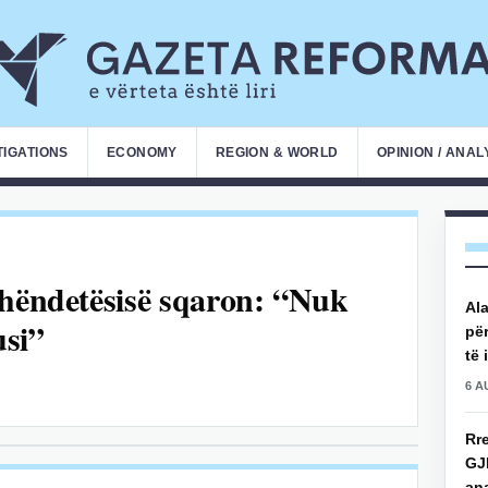
TIGATIONS
ECONOMY
REGION & WORLD
OPINION / ANAL
Shëndetësisë sqaron: “Nuk
Ala
usi”
për
të 
6 A
Rre
GJ
an