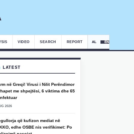
YSIS
VIDEO
SEARCH
REPORT
AL
EN
LATEST
rm në Greqi! Virusi i Nilit Perëndimor
hapet me shpejtësi, 6 viktima dhe 65
infektuar
UG 2026
gullorja që kufizon mediat në
KKO, edhe OSBE nis verifikimet: Po
alizojmë pasojat