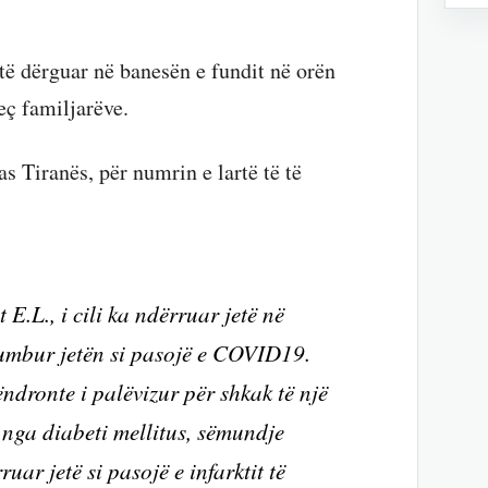
htë dërguar në banesën e fundit në orën
eç familjarëve.
as Tiranës, për numrin e lartë të të
 E.L., i cili ka ndërruar jetë në
humbur jetën si pasojë e COVID19.
ëndronte i palëvizur për shkak të një
 nga diabeti mellitus, sëmundje
uar jetë si pasojë e infarktit të