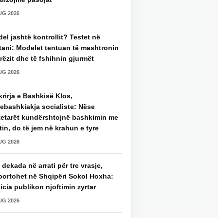
UG 2026
del jashtë kontrollit? Testet në
tani: Modelet tentuan të mashtronin
rëzit dhe të fshihnin gjurmët
UG 2026
rirja e Bashkisë Klos,
ebashkiakja socialiste: Nëse
tetarët kundërshtojnë bashkimin me
in, do të jem në krahun e tyre
UG 2026
 dekada në arrati për tre vrasje,
portohet në Shqipëri Sokol Hoxha:
icia publikon njoftimin zyrtar
UG 2026