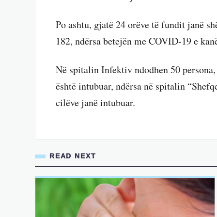
Po ashtu, gjatë 24 orëve të fundit janë s
182, ndërsa betejën me COVID-19 e kanë
Në spitalin Infektiv ndodhen 50 persona, 6
është intubuar, ndërsa në spitalin “Shefq
cilëve janë intubuar.
READ NEXT