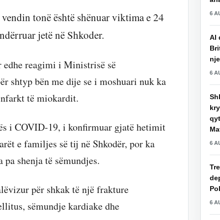
6 A
ë vendin tonë është shënuar viktima e 24
ndërruar jetë në Shkoder.
AI 
Bri
nje
 edhe reagimi i Ministrisë së
6 A
për shtyp bën me dije se i moshuari nuk ka
infarkt të miokardit.
Shk
kry
qy
tës i COVID-19, i konfirmuar gjatë hetimit
Mat
arët e familjes së tij në Shkodër, por ka
6 A
a pa shenja të sëmundjes.
Tre
de
lëvizur për shkak të një frakture
Pol
6 A
llitus, sëmundje kardiake dhe