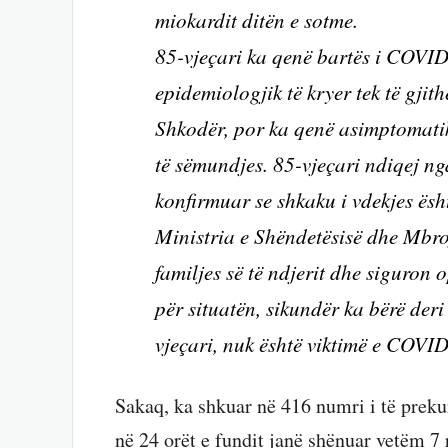
miokardit ditën e sotme.
85-vjeçari ka qenë bartës i COVID
epidemiologjik të kryer tek të gjithë
Shkodër, por ka qenë asimptomatik
të sëmundjes. 85-vjeçari ndiqej nga 
konfirmuar se shkaku i vdekjes ësht
Ministria e Shëndetësisë dhe Mbro
familjes së të ndjerit dhe siguron 
për situatën, sikundër ka bërë deri
vjeçari, nuk është viktimë e COVI
Sakaq, ka shkuar në 416 numri i të preku
në 24 orët e fundit janë shënuar vetëm 7 r