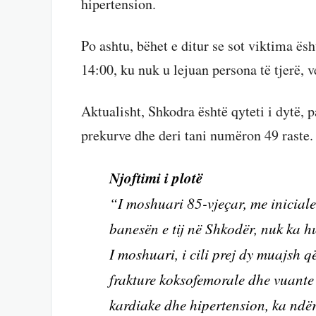
hipertension.
Po ashtu, bëhet e ditur se sot viktima ës
14:00, ku nuk u lejuan persona të tjerë, v
Aktualisht, Shkodra është qyteti i dytë, p
prekurve dhe deri tani numëron 49 raste.
Njoftimi i plotë
“I moshuari 85-vjeçar, me inicialet
banesën e tij në Shkodër, nuk ka 
I moshuari, i cili prej dy muajsh q
frakture koksofemorale dhe vuante
kardiake dhe hipertension, ka ndërr