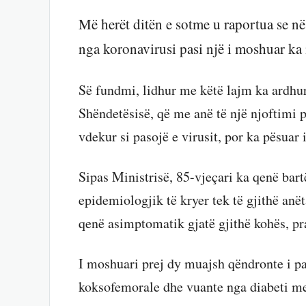
Më herët ditën e sotme u raportua se n
nga koronavirusi pasi një i moshuar ka 
Së fundmi, lidhur me këtë lajm ka ardhur
Shëndetësisë, që me anë të një njoftimi 
vdekur si pasojë e virusit, por ka pësuar 
Sipas Ministrisë, 85-vjeçari ka qenë bar
epidemiologjik të kryer tek të gjithë anët
qenë asimptomatik gjatë gjithë kohës, pr
I moshuari prej dy muajsh qëndronte i pa
koksofemorale dhe vuante nga diabeti me