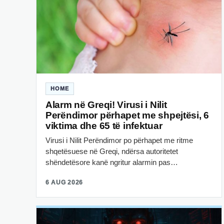
HOME
Alarm në Greqi! Virusi i Nilit
Perëndimor përhapet me shpejtësi, 6
viktima dhe 65 të infektuar
Virusi i Nilit Perëndimor po përhapet me ritme
shqetësuese në Greqi, ndërsa autoritetet
shëndetësore kanë ngritur alarmin pas…
6 AUG 2026