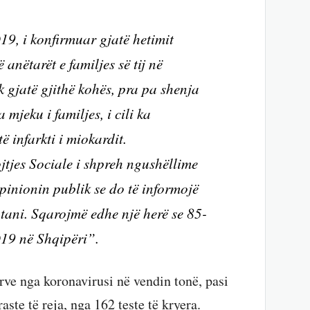
19, i konfirmuar gjatë hetimit
 anëtarët e familjes së tij në
 gjatë gjithë kohës, pra pa shenja
mjeku i familjes, i cili ka
ë infarkti i miokardit.
jtjes Sociale i shpreh ngushëllime
opinionin publik se do të informojë
 tani. Sqarojmë edhe një herë se 85-
D19 në Shqipëri”.
rve nga koronavirusi në vendin tonë, pasi
aste të reja, nga 162 teste të kryera.