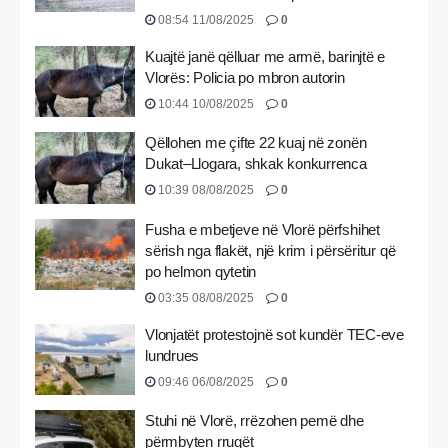
08:54 11/08/2025
0
Kuajtë janë qëlluar me armë, barinjtë e
Vlorës: Policia po mbron autorin
10:44 10/08/2025
0
Qëllohen me çifte 22 kuaj në zonën
Dukat–Llogara, shkak konkurrenca
10:39 08/08/2025
0
Fusha e mbetjeve në Vlorë përfshihet
sërish nga flakët, një krim i përsëritur që
po helmon qytetin
03:35 08/08/2025
0
Vlonjatët protestojnë sot kundër TEC-eve
lundrues
09:46 06/08/2025
0
Stuhi në Vlorë, rrëzohen pemë dhe
përmbyten rrugët