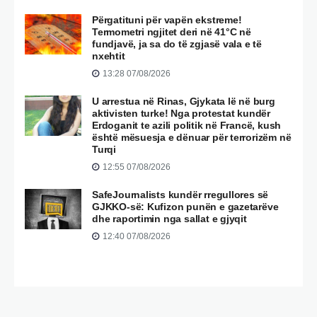
Përgatituni për vapën ekstreme!
Termometri ngjitet deri në 41°C në
fundjavë, ja sa do të zgjasë vala e të
nxehtit
13:28 07/08/2026
U arrestua në Rinas, Gjykata lë në burg
aktivisten turke! Nga protestat kundër
Erdoganit te azili politik në Francë, kush
është mësuesja e dënuar për terrorizëm në
Turqi
12:55 07/08/2026
SafeJournalists kundër rregullores së
GJKKO-së: Kufizon punën e gazetarëve
dhe raportimin nga sallat e gjyqit
12:40 07/08/2026