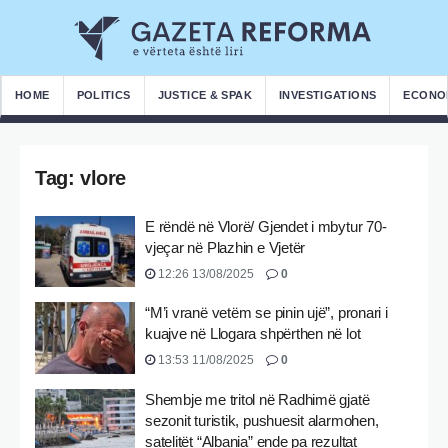
HOME
POLITICS
JUSTICE & SPAK
INVESTIGATIONS
ECONO
Tag:
vlore
E rëndë në Vlorë/ Gjendet i mbytur 70-
vjeçar në Plazhin e Vjetër
12:26 13/08/2025
0
“M’i vranë vetëm se pinin ujë”, pronari i
kuajve në Llogara shpërthen në lot
13:53 11/08/2025
0
Shembje me tritol në Radhimë gjatë
sezonit turistik, pushuesit alarmohen,
satelitët “Albania” ende pa rezultat