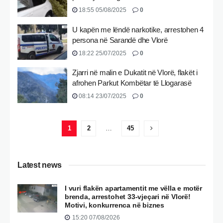
18:55 05/08/2025
0
U kapën me lëndë narkotike, arrestohen 4
persona në Sarandë dhe Vlorë
18:22 25/07/2025
0
Zjarri në malin e Dukatit në Vlorë, flakët i
afrohen Parkut Kombëtar të Llogarasë
08:14 23/07/2025
0
1
2
…
45
Latest news
I vuri flakën apartamentit me vëlla e motër
brenda, arrestohet 33-vjeçari në Vlorë!
Motivi, konkurrenca në biznes
15:20 07/08/2026