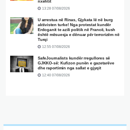
nxehtit
13:28 07/08/2026
U arrestua në Rinas, Gjykata lë në burg
aktivisten turke! Nga protestat kundër
Erdoganit te azili politik në Francë, kush
është mësuesja e dënuar për terrorizëm në
Turqi
12:55 07/08/2026
SafeJournalists kundër rregullores së
GJKKO-së: Kufizon punën e gazetarëve
dhe raportimin nga sallat e gjyqit
12:40 07/08/2026