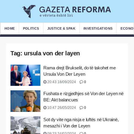
HOME
POLITICS
JUSTICE & SPAK
INVESTIGATIONS
ECONO
Tag:
ursula von der layen
Rama drejt Brukselit, do të takohet me
Ursula Von Der Leyen
20:43 18/09/2024
0
Fushata e rizgjedhjes së Von der Leyen në
BE: Akt balancues
10:47 26/05/2024
0
Sot dy vite nga nisja e luftës në Ukrainë,
mesazhi i Von der Leyen
09:23 24/02/2024
0