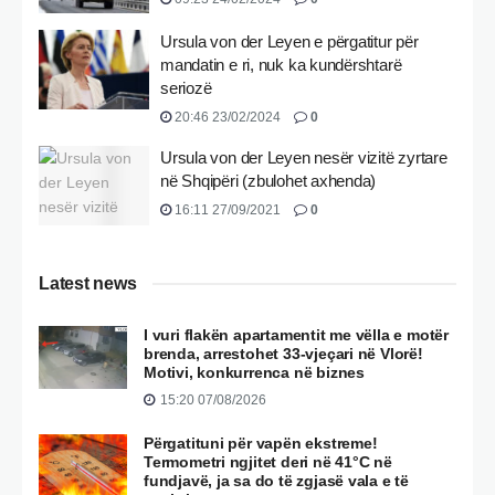
Ursula von der Leyen e përgatitur për
mandatin e ri, nuk ka kundërshtarë
seriozë
20:46 23/02/2024
0
Ursula von der Leyen nesër vizitë zyrtare
në Shqipëri (zbulohet axhenda)
16:11 27/09/2021
0
Latest news
I vuri flakën apartamentit me vëlla e motër
brenda, arrestohet 33-vjeçari në Vlorë!
Motivi, konkurrenca në biznes
15:20 07/08/2026
Përgatituni për vapën ekstreme!
Termometri ngjitet deri në 41°C në
fundjavë, ja sa do të zgjasë vala e të