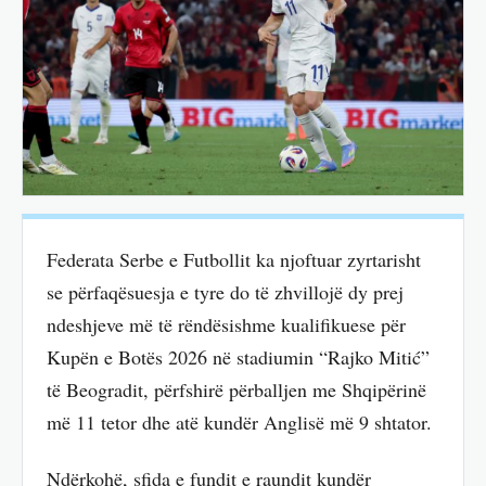
Federata Serbe e Futbollit ka njoftuar zyrtarisht
se përfaqësuesja e tyre do të zhvillojë dy prej
ndeshjeve më të rëndësishme kualifikuese për
Kupën e Botës 2026 në stadiumin “Rajko Mitić”
të Beogradit, përfshirë përballjen me Shqipërinë
më 11 tetor dhe atë kundër Anglisë më 9 shtator.
Ndërkohë, sfida e fundit e raundit kundër