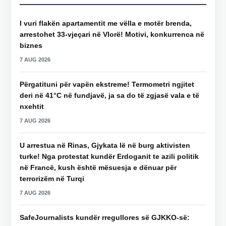
I vuri flakën apartamentit me vëlla e motër brenda,
arrestohet 33-vjeçari në Vlorë! Motivi, konkurrenca në
biznes
7 AUG 2026
Përgatituni për vapën ekstreme! Termometri ngjitet
deri në 41°C në fundjavë, ja sa do të zgjasë vala e të
nxehtit
7 AUG 2026
U arrestua në Rinas, Gjykata lë në burg aktivisten
turke! Nga protestat kundër Erdoganit te azili politik
në Francë, kush është mësuesja e dënuar për
terrorizëm në Turqi
7 AUG 2026
SafeJournalists kundër rregullores së GJKKO-së: