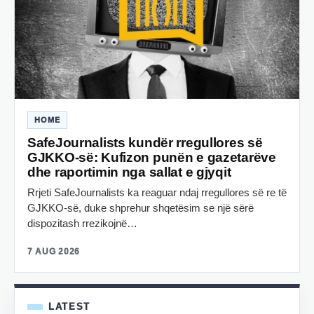
HOME
SafeJournalists kundër rregullores së
GJKKO-së: Kufizon punën e gazetarëve
dhe raportimin nga sallat e gjyqit
Rrjeti SafeJournalists ka reaguar ndaj rregullores së re të
GJKKO-së, duke shprehur shqetësim se një sërë
dispozitash rrezikojnë…
7 AUG 2026
LATEST