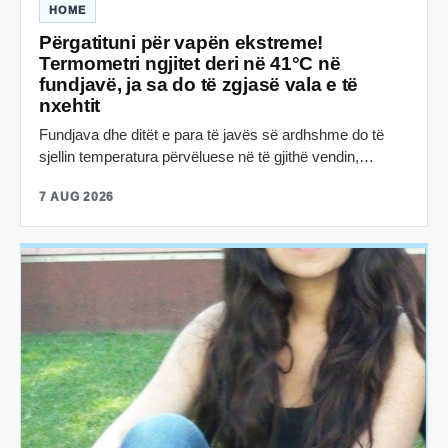
HOME
Përgatituni për vapën ekstreme!
Termometri ngjitet deri në 41°C në
fundjavë, ja sa do të zgjasë vala e të
nxehtit
Fundjava dhe ditët e para të javës së ardhshme do të
sjellin temperatura përvëluese në të gjithë vendin,…
7 AUG 2026