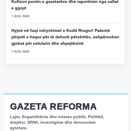
Kufizon punën e gazetarëve dhe raportimin nga sallat
e gjyqit
7 AUG 2026
Hyjnë në fuqi ndryshimet e Kodit Rrugor! Patentë
përjetë e hequr për të dehurit përsëritës, ashpërsohen
gjobat për celularin dhe shpejtësinë
7 AUG 2026
GAZETA REFORMA
Lajm, llogaridhënie dhe interes publik. Politikë,
drejtësi, SPAK, investigime dhe denoncime
qytetare.