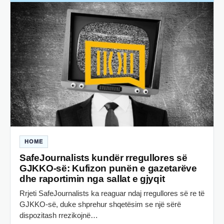
HOME
SafeJournalists kundër rregullores së
GJKKO-së: Kufizon punën e gazetarëve
dhe raportimin nga sallat e gjyqit
Rrjeti SafeJournalists ka reaguar ndaj rregullores së re të
GJKKO-së, duke shprehur shqetësim se një sërë
dispozitash rrezikojnë…