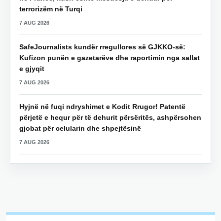
terrorizëm në Turqi
7 AUG 2026
SafeJournalists kundër rregullores së GJKKO-së:
Kufizon punën e gazetarëve dhe raportimin nga sallat
e gjyqit
7 AUG 2026
Hyjnë në fuqi ndryshimet e Kodit Rrugor! Patentë
përjetë e hequr për të dehurit përsëritës, ashpërsohen
gjobat për celularin dhe shpejtësinë
7 AUG 2026