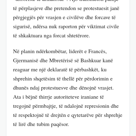
të përplasjeve dhe pretendon se protestuesit janë
përgjegjës për vrasjen e civilëve dhe forcave të
sigurisë, ndërsa nuk raporton për viktimat civile
të shkaktuara nga forcat shtetërore.
Në planin ndërkombëtar, liderët e Francës,
Gjermanisë dhe Mbretërisë së Bashkuar kanë
reaguar me një deklaratë të përbashkët, ku
shprehin shqetësim të thellë për përdorimin e
dhunës ndaj protestuesve dhe dënojnë vrasjet.
Ata i bëjnë thirrje autoriteteve iraniane të
tregojnë përmbajtje, të ndalojnë represionin dhe
të respektojnë të drejtën e qytetarëve për shprehje
të lirë dhe tubim paqësor.