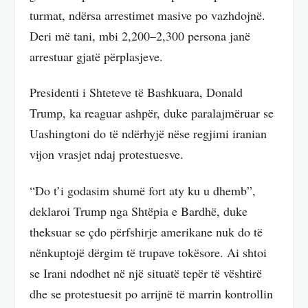
turmat, ndërsa arrestimet masive po vazhdojnë.
Deri më tani, mbi 2,200–2,300 persona janë
arrestuar gjatë përplasjeve.
Presidenti i Shteteve të Bashkuara, Donald
Trump, ka reaguar ashpër, duke paralajmëruar se
Uashingtoni do të ndërhyjë nëse regjimi iranian
vijon vrasjet ndaj protestuesve.
“Do t’i godasim shumë fort aty ku u dhemb”,
deklaroi Trump nga Shtëpia e Bardhë, duke
theksuar se çdo përfshirje amerikane nuk do të
nënkuptojë dërgim të trupave tokësore. Ai shtoi
se Irani ndodhet në një situatë tepër të vështirë
dhe se protestuesit po arrijnë të marrin kontrollin