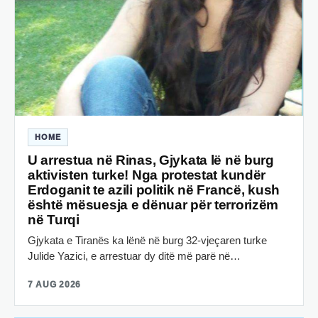
HOME
U arrestua në Rinas, Gjykata lë në burg
aktivisten turke! Nga protestat kundër
Erdoganit te azili politik në Francë, kush
është mësuesja e dënuar për terrorizëm
në Turqi
Gjykata e Tiranës ka lënë në burg 32-vjeçaren turke
Julide Yazici, e arrestuar dy ditë më parë në…
7 AUG 2026