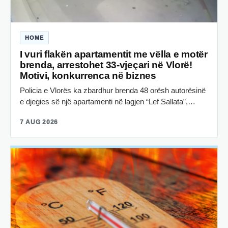
HOME
I vuri flakën apartamentit me vëlla e motër
brenda, arrestohet 33-vjeçari në Vlorë!
Motivi, konkurrenca në biznes
Policia e Vlorës ka zbardhur brenda 48 orësh autorësinë
e djegies së një apartamenti në lagjen “Lef Sallata”,…
7 AUG 2026