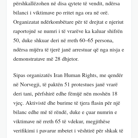
përshkallëzohen në disa qytete të vendit, ndërsa
bilanci i viktimave po rritet nga ora në orë.
Organizatat ndërkombëtare për të drejtat e njeriut
raportojnë se numri i të vrarëve ka kaluar shifrën
50, duke shkuar deri në rreth 60–65 persona,
ndërsa mijëra të tjerë janë arrestuar që nga nisja e
demonstratave më 28 dhjetor.
Sipas organizatës Iran Human Rights, me qendër
në Norvegji, të paktën 51 protestues janë vrarë
deri tani, përfshirë edhe fëmijë nën moshën 18
vjeç. Aktivistë dhe burime të tjera flasin për një
bilanc edhe më të rëndë, duke e çuar numrin e
viktimave në rreth 65 të vdekur, megjithëse
verifikimi i pavarur mbetet i vështirë për shkak të