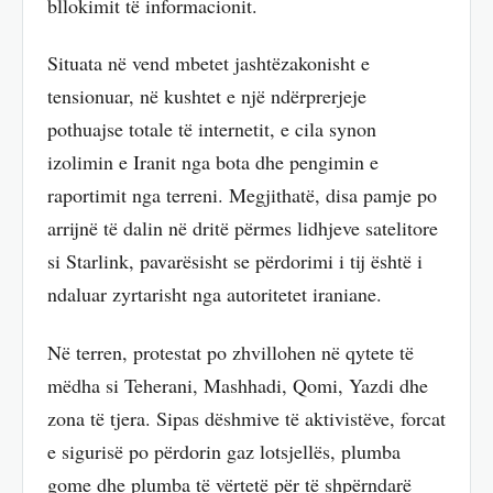
bllokimit të informacionit.
Situata në vend mbetet jashtëzakonisht e
tensionuar, në kushtet e një ndërprerjeje
pothuajse totale të internetit, e cila synon
izolimin e Iranit nga bota dhe pengimin e
raportimit nga terreni. Megjithatë, disa pamje po
arrijnë të dalin në dritë përmes lidhjeve satelitore
si Starlink, pavarësisht se përdorimi i tij është i
ndaluar zyrtarisht nga autoritetet iraniane.
Në terren, protestat po zhvillohen në qytete të
mëdha si Teherani, Mashhadi, Qomi, Yazdi dhe
zona të tjera. Sipas dëshmive të aktivistëve, forcat
e sigurisë po përdorin gaz lotsjellës, plumba
gome dhe plumba të vërtetë për të shpërndarë