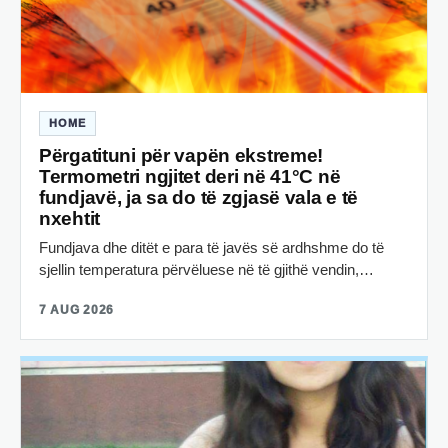
HOME
Përgatituni për vapën ekstreme!
Termometri ngjitet deri në 41°C në
fundjavë, ja sa do të zgjasë vala e të
nxehtit
Fundjava dhe ditët e para të javës së ardhshme do të
sjellin temperatura përvëluese në të gjithë vendin,…
7 AUG 2026