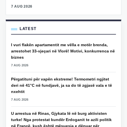
7 AUG 2026
LATEST
I vuri flakën apartamentit me vëlla e motër brenda,
arrestohet 33-vjeçari në Vlorë! Motivi, konkurrenca në
biznes
7 AUG 2026
Përgatituni për vapën ekstreme! Termometri ngjitet
deri në 41°C në fundjavë, ja sa do të zgjasë vala e të
nxehtit
7 AUG 2026
U arrestua në Rinas, Gjykata lë në burg aktivisten
turke! Nga protestat kundër Erdoganit te azili politik
në Francë, kush është mësuesja e dënuar për