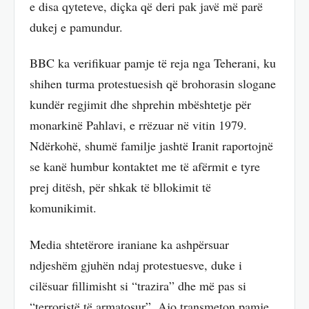
e disa qyteteve, diçka që deri pak javë më parë
dukej e pamundur.
BBC ka verifikuar pamje të reja nga Teherani, ku
shihen turma protestuesish që brohorasin slogane
kundër regjimit dhe shprehin mbështetje për
monarkinë Pahlavi, e rrëzuar në vitin 1979.
Ndërkohë, shumë familje jashtë Iranit raportojnë
se kanë humbur kontaktet me të afërmit e tyre
prej ditësh, për shkak të bllokimit të
komunikimit.
Media shtetërore iraniane ka ashpërsuar
ndjeshëm gjuhën ndaj protestuesve, duke i
cilësuar fillimisht si “trazira” dhe më pas si
“terroristë të armatosur”. Ajo transmeton pamje