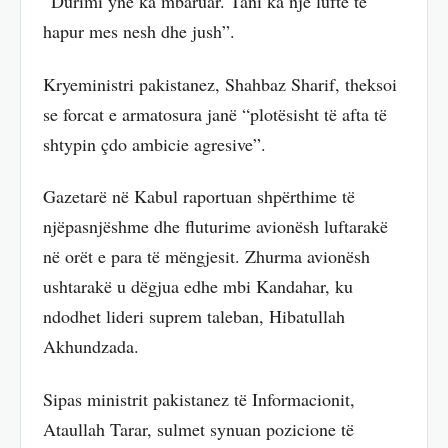
“Durimi ynë ka mbaruar. Tani ka një luftë të
hapur mes nesh dhe jush”.
Kryeministri pakistanez, Shahbaz Sharif, theksoi
se forcat e armatosura janë “plotësisht të afta të
shtypin çdo ambicie agresive”.
Gazetarë në Kabul raportuan shpërthime të
njëpasnjëshme dhe fluturime avionësh luftarakë
në orët e para të mëngjesit. Zhurma avionësh
ushtarakë u dëgjua edhe mbi Kandahar, ku
ndodhet lideri suprem taleban, Hibatullah
Akhundzada.
Sipas ministrit pakistanez të Informacionit,
Ataullah Tarar, sulmet synuan pozicione të