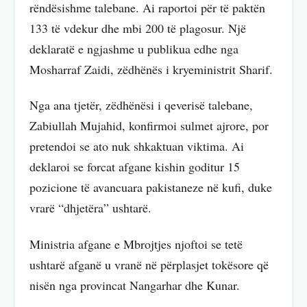
rëndësishme talebane. Ai raportoi për të paktën
133 të vdekur dhe mbi 200 të plagosur. Një
deklaratë e ngjashme u publikua edhe nga
Mosharraf Zaidi, zëdhënës i kryeministrit Sharif.
Nga ana tjetër, zëdhënësi i qeverisë talebane,
Zabiullah Mujahid, konfirmoi sulmet ajrore, por
pretendoi se ato nuk shkaktuan viktima. Ai
deklaroi se forcat afgane kishin goditur 15
pozicione të avancuara pakistaneze në kufi, duke
vrarë “dhjetëra” ushtarë.
Ministria afgane e Mbrojtjes njoftoi se tetë
ushtarë afganë u vranë në përplasjet tokësore që
nisën nga provincat Nangarhar dhe Kunar.