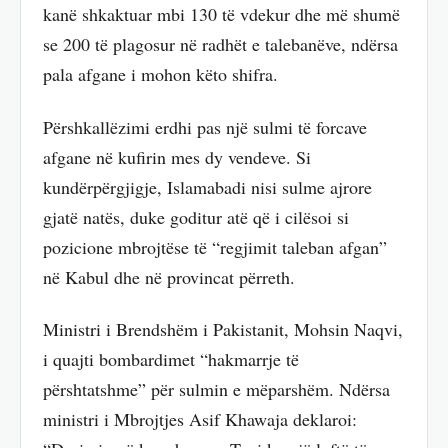
kanë shkaktuar mbi 130 të vdekur dhe më shumë
se 200 të plagosur në radhët e talebanëve, ndërsa
pala afgane i mohon këto shifra.
Përshkallëzimi erdhi pas një sulmi të forcave
afgane në kufirin mes dy vendeve. Si
kundërpërgjigje, Islamabadi nisi sulme ajrore
gjatë natës, duke goditur atë që i cilësoi si
pozicione mbrojtëse të “regjimit taleban afgan”
në Kabul dhe në provincat përreth.
Ministri i Brendshëm i Pakistanit, Mohsin Naqvi,
i quajti bombardimet “hakmarrje të
përshtatshme” për sulmin e mëparshëm. Ndërsa
ministri i Mbrojtjes Asif Khawaja deklaroi: