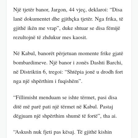
Një tjetër banor, Jargon, 44 vjeç, deklaroi: “Disa
lanë dokumentet dhe gjithçka tjetër. Nga frika, të
gjithë ikën me vrap”, duke shtuar se disa fëmijë
rezultojnë të zhdukur mes kaosit.
Në Kabul, banorët përjetuan momente frike gjatë
bombardimeve. Një banor i zonës Dashti Barchi,
në Distriktin 6, tregoi: “Shtëpia jonë u drodh fort
nga një shpërthim i fuqishëm”.
“Fillimisht menduam se ishte tërmet, pasi disa
ditë më parë pati një tërmet në Kabul. Pastaj
dëgjuam një shpërthim shumë të fortë”, tha ai.
“Askush nuk fjeti pas kësaj. Të gjithë kishin