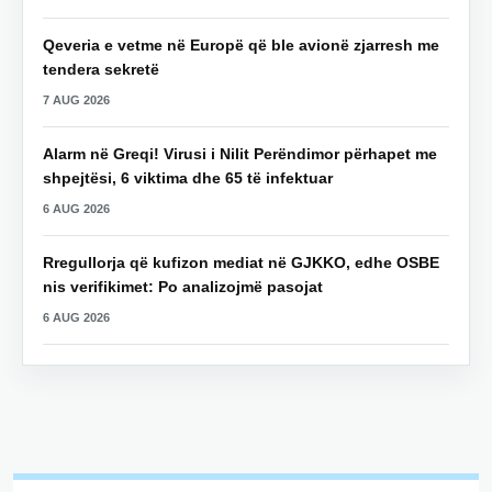
Qeveria e vetme në Europë që ble avionë zjarresh me
tendera sekretë
7 AUG 2026
Alarm në Greqi! Virusi i Nilit Perëndimor përhapet me
shpejtësi, 6 viktima dhe 65 të infektuar
6 AUG 2026
Rregullorja që kufizon mediat në GJKKO, edhe OSBE
nis verifikimet: Po analizojmë pasojat
6 AUG 2026