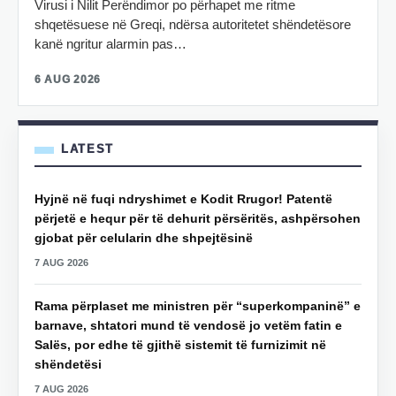
Virusi i Nilit Perëndimor po përhapet me ritme
shqetësuese në Greqi, ndërsa autoritetet shëndetësore
kanë ngritur alarmin pas…
6 AUG 2026
LATEST
Hyjnë në fuqi ndryshimet e Kodit Rrugor! Patentë
përjetë e hequr për të dehurit përsëritës, ashpërsohen
gjobat për celularin dhe shpejtësinë
7 AUG 2026
Rama përplaset me ministren për “superkompaninë” e
barnave, shtatori mund të vendosë jo vetëm fatin e
Salës, por edhe të gjithë sistemit të furnizimit në
shëndetësi
7 AUG 2026