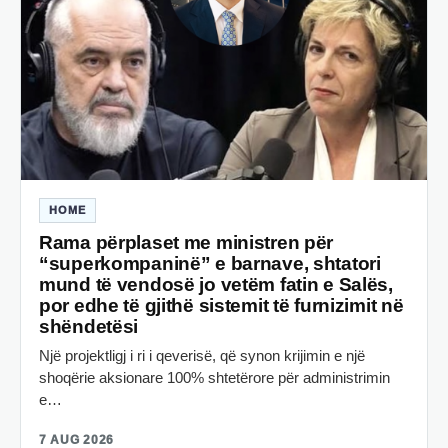
HOME
Rama përplaset me ministren për
“superkompaninë” e barnave, shtatori
mund të vendosë jo vetëm fatin e Salës,
por edhe të gjithë sistemit të furnizimit në
shëndetësi
Një projektligj i ri i qeverisë, që synon krijimin e një
shoqërie aksionare 100% shtetërore për administrimin
e…
7 AUG 2026