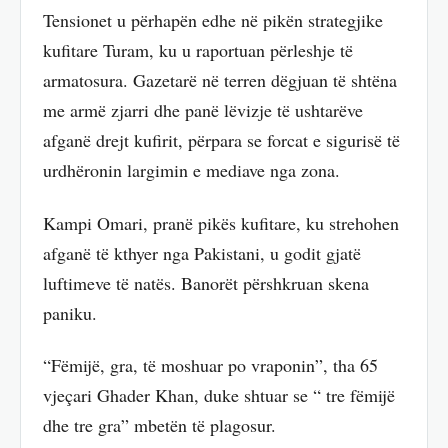
Tensionet u përhapën edhe në pikën strategjike
kufitare Turam, ku u raportuan përleshje të
armatosura. Gazetarë në terren dëgjuan të shtëna
me armë zjarri dhe panë lëvizje të ushtarëve
afganë drejt kufirit, përpara se forcat e sigurisë të
urdhëronin largimin e mediave nga zona.
Kampi Omari, pranë pikës kufitare, ku strehohen
afganë të kthyer nga Pakistani, u godit gjatë
luftimeve të natës. Banorët përshkruan skena
paniku.
“Fëmijë, gra, të moshuar po vraponin”, tha 65
vjeçari Ghader Khan, duke shtuar se “ tre fëmijë
dhe tre gra” mbetën të plagosur.