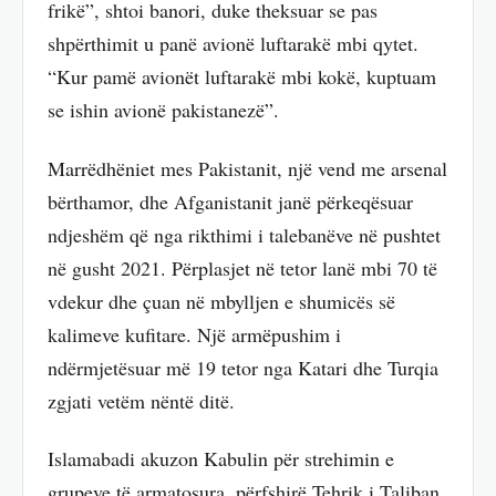
frikë”, shtoi banori, duke theksuar se pas
shpërthimit u panë avionë luftarakë mbi qytet.
“Kur pamë avionët luftarakë mbi kokë, kuptuam
se ishin avionë pakistanezë”.
Marrëdhëniet mes Pakistanit, një vend me arsenal
bërthamor, dhe Afganistanit janë përkeqësuar
ndjeshëm që nga rikthimi i talebanëve në pushtet
në gusht 2021. Përplasjet në tetor lanë mbi 70 të
vdekur dhe çuan në mbylljen e shumicës së
kalimeve kufitare. Një armëpushim i
ndërmjetësuar më 19 tetor nga Katari dhe Turqia
zgjati vetëm nëntë ditë.
Islamabadi akuzon Kabulin për strehimin e
grupeve të armatosura, përfshirë Tehrik i Taliban