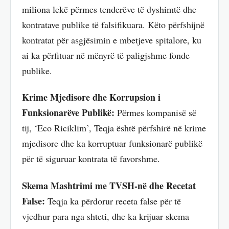
miliona lekë përmes tenderëve të dyshimtë dhe
kontratave publike të falsifikuara. Këto përfshijnë
kontratat për asgjësimin e mbetjeve spitalore, ku
ai ka përfituar në mënyrë të paligjshme fonde
publike.
Krime Mjedisore dhe Korrupsion i
Funksionarëve Publikë:
Përmes kompanisë së
tij, ‘Eco Riciklim’, Teqja është përfshirë në krime
mjedisore dhe ka korruptuar funksionarë publikë
për të siguruar kontrata të favorshme.
Skema Mashtrimi me TVSH-në dhe Recetat
False:
Teqja ka përdorur receta false për të
vjedhur para nga shteti, dhe ka krijuar skema