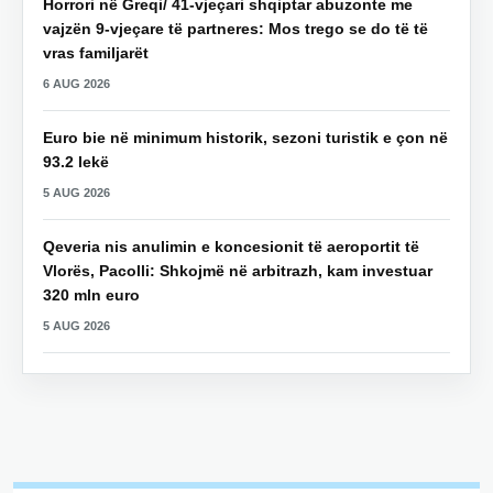
Horrori në Greqi/ 41-vjeçari shqiptar abuzonte me
vajzën 9-vjeçare të partneres: Mos trego se do të të
vras familjarët
6 AUG 2026
Euro bie në minimum historik, sezoni turistik e çon në
93.2 lekë
5 AUG 2026
Qeveria nis anulimin e koncesionit të aeroportit të
Vlorës, Pacolli: Shkojmë në arbitrazh, kam investuar
320 mln euro
5 AUG 2026