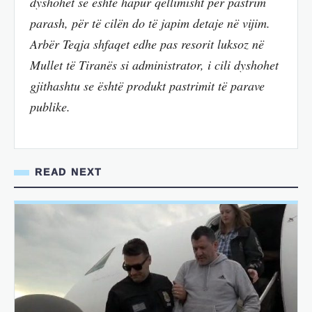
dyshohet se është hapur qëllimisht për pastrim
parash, për të cilën do të japim detaje në vijim.
Arbër Teqja shfaqet edhe pas resorit luksoz në
Mullet të Tiranës si administrator, i cili dyshohet
gjithashtu se është produkt pastrimit të parave
publike.
READ NEXT