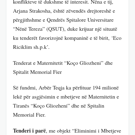
konflikteve të dukshme të interesit. Nëna e tij,
Arjana Strakosha, është zëvendës drejtoreshë e
përgjithshme e Qendrës Spitalore Universitare
“Nënë Tereza” (QSUT), duke krijuar një situatë
ku tenderët favorizojnë kompaninë e të birit, ‘Eco
Riciklim sh.p.k’.
Tenderat e Maternitetit “Koço Gliozheni” dhe
Spitalit Memorial Fier
Së fundmi, Arbër Teqja ka përfituar 194 milionë
lekë për asgjësimin e mbetjeve në Maternitetin e
Tiranës “Koço Gliozheni” dhe në Spitalin
Memorial Fier.
Tenderi i parë
, me objekt “Eliminimi i Mbetjeve