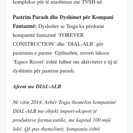
komplekse për të mashtruar me TVSH-në.
Pastrim Parash dhe Dyshimet për Kompani
Fantazmë:
Dyshohet se Teqja ka përdorur
kompanitë fantazmë ‘FOREVER
CONSTRUCTION’ dhe ‘DIAL-ALB’ për
pastrimin e parave. Gjithashtu, resorti luksoz
‘Equos Resort’ është lidhur me aktivitetet e tij të
dyshimta për pastrim parash.
Aferat me DIAL-ALB
Në vitin 2014, Arbër Teqja themelon kompaninë
DIAL-ALB me objekt import-eksport të
produkteve farmaceutike, me kapital 100 mijë
lekë. Që pas themelimit, kompania është