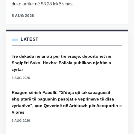
duke arritur në 93.28 lekë sipas…
5 AUG 2026
LATEST
Tre dekada në arrati për tre vrasje, deportohet në
Shqipëri Sokol Hoxha: Policia publikon njoftimin
zyrtar
6 AUG 2026
Reagon sërish Pacolli: “S’doja që taksapaguesit
shqiptarë të paguanin pasojat e veprimeve të disa
zyrtarëve”, çon Qeverinë në Arbitrazh për Aeroportin e
Vlorës
6 AUG 2026