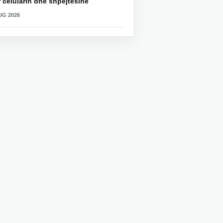
 celularin dhe shpejtësinë
UG 2026