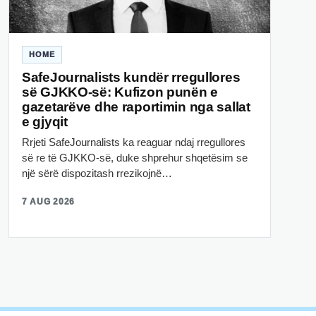
HOME
SafeJournalists kundër rregullores
së GJKKO-së: Kufizon punën e
gazetarëve dhe raportimin nga sallat
e gjyqit
Rrjeti SafeJournalists ka reaguar ndaj rregullores
së re të GJKKO-së, duke shprehur shqetësim se
një sërë dispozitash rrezikojnë…
7 AUG 2026