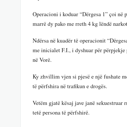
Operacioni i koduar “Dërgesa 1” çoi në p
marrë dy pako me rreth 4 kg lëndë narkot
Ndërsa në kuadër të operacionit “Dërgesa
me inicialet F.I., i dyshuar për përpjekj
në Vorë.
Ky zhvillim vjen si pjesë e një fushate m
të përfshira në trafikun e drogës.
Vetëm gjatë kësaj jave janë sekuestruar r
tetë persona të përfshirë.