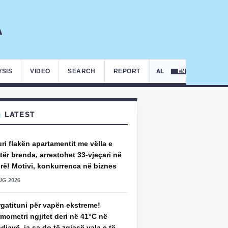
YSIS
VIDEO
SEARCH
REPORT
AL
EN
LATEST
uri flakën apartamentit me vëlla e
ër brenda, arrestohet 33-vjeçari në
rë! Motivi, konkurrenca në biznes
UG 2026
rgatituni për vapën ekstreme!
mometri ngjitet deri në 41°C në
djavë, ja sa do të zgjasë vala e të