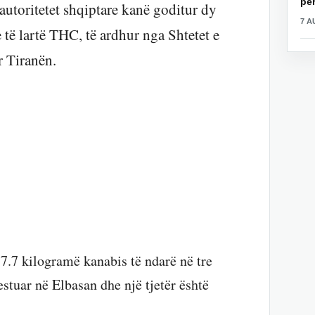
për
autoritetet shqiptare kanë goditur dy
7 A
e të lartë THC, të ardhur nga Shtetet e
 Tiranën.
 7.7 kilogramë kanabis të ndarë në tre
estuar në Elbasan dhe një tjetër është