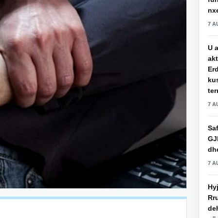
nxe
7 A
U a
akt
Erd
ku
ter
7 A
Saf
GJ
dhe
7 A
Hy
Rru
de