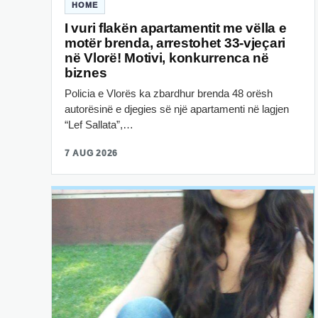
HOME
I vuri flakën apartamentit me vëlla e
motër brenda, arrestohet 33-vjeçari
në Vlorë! Motivi, konkurrenca në
biznes
Policia e Vlorës ka zbardhur brenda 48 orësh
autorësinë e djegies së një apartamenti në lagjen
“Lef Sallata”,…
7 AUG 2026