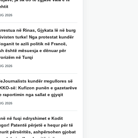
htit
UG 2026
rrestua në Rinas, Gjykata lë në burg
ivisten turke! Nga protestat kundër
oganit te azili politik në Francë,
sh është mësuesja e dënuar për
rorizëm në Turqi
UG 2026
eJournalists kundër rregullores së
KKO-së: Kufizon punën e gazetarëve
 raportimin nga sallat e gjyqit
UG 2026
jnë në fuqi ndryshimet e Kodit
gor! Patentë përjetë e hequr për të
hurit përsëritës, ashpërsohen gjobat