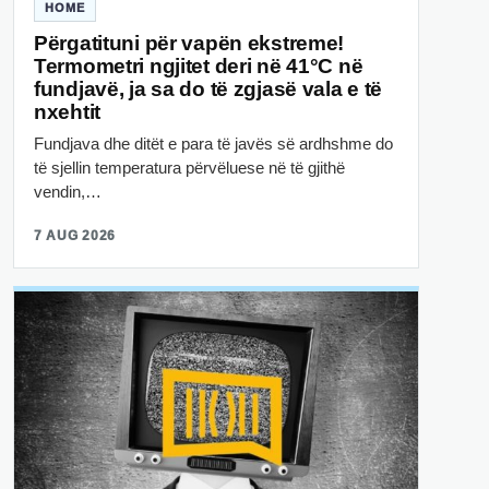
HOME
Përgatituni për vapën ekstreme!
Termometri ngjitet deri në 41°C në
fundjavë, ja sa do të zgjasë vala e të
nxehtit
Fundjava dhe ditët e para të javës së ardhshme do
të sjellin temperatura përvëluese në të gjithë
vendin,…
7 AUG 2026