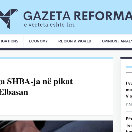
TIGATIONS
ECONOMY
REGION & WORLD
OPINION / ANAL
a SHBA-ja në pikat
I v
 Elbasan
mot
Vlo
7 A
Pë
Ter
fun