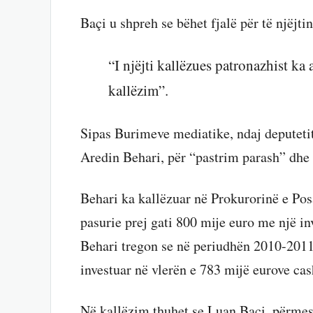
Baçi u shpreh se bëhet fjalë për të njëjti
“I njëjti kallëzues patronazhist ka
kallëzim”.
Sipas Burimeve mediatike, ndaj deputetit
Aredin Behari, për “pastrim parash” dhe 
Behari ka kallëzuar në Prokurorinë e Po
pasurie prej gati 800 mije euro me një inv
Behari tregon se në periudhën 2010-2011 d
investuar në vlerën e 783 mijë eurove cas
Në kallëzim thuhet se Luan Baçi, përmes