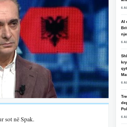
6 A
AI 
Bri
nje
6 A
Shk
kry
qy
Mat
6 A
Tre
de
Pol
6 A
ur sot në Spak.