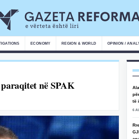
TIGATIONS
ECONOMY
REGION & WORLD
OPINION / ANAL
i paraqitet në SPAK
Ala
për
të 
6 A
Rre
GJ
an