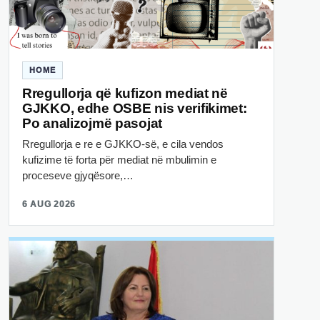
HOME
Rregullorja që kufizon mediat në
GJKKO, edhe OSBE nis verifikimet:
Po analizojmë pasojat
Rregullorja e re e GJKKO-së, e cila vendos
kufizime të forta për mediat në mbulimin e
proceseve gjyqësore,…
6 AUG 2026