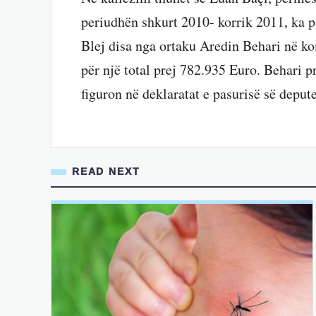
periudhën shkurt 2010- korrik 2011, ka pa
Blej disa nga ortaku Aredin Behari në 
për një total prej 782.935 Euro. Behari 
figuron në deklaratat e pasurisë së depu
READ NEXT