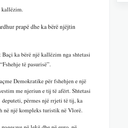
n kallëzim.
 ardhur prapë dhe ka bërë njëjtin
 Baçi ka bërë një kallëzim nga shtetasi
“Fshehje të pasurisë”.
saçme Demokratike për fshehjen e një
estim me njeriun e tij të afërt. Shtetasi
eputeti, përmes një rrjeti të tij, ka
h në një kompleks turistik në Vlorë.
 pagesave në lekë dhe në euro, në