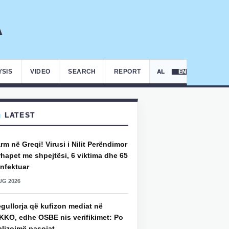
YSIS
VIDEO
SEARCH
REPORT
AL
EN
LATEST
rm në Greqi! Virusi i Nilit Perëndimor
hapet me shpejtësi, 6 viktima dhe 65
infektuar
UG 2026
gullorja që kufizon mediat në
KKO, edhe OSBE nis verifikimet: Po
alizojmë pasojat