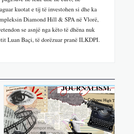
guar kuotat e tij të investohen si dhe ka
kompleksin Diamond Hill & SPA në Vlorë,
pretendon se asnjë nga këto të dhëna nuk
tetit Luan Baçi, të dorëzuar pranë ILKDPI.