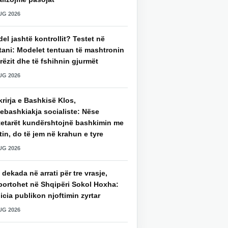
UG 2026
del jashtë kontrollit? Testet në
tani: Modelet tentuan të mashtronin
rëzit dhe të fshihnin gjurmët
UG 2026
rirja e Bashkisë Klos,
ebashkiakja socialiste: Nëse
tetarët kundërshtojnë bashkimin me
in, do të jem në krahun e tyre
UG 2026
 dekada në arrati për tre vrasje,
portohet në Shqipëri Sokol Hoxha:
icia publikon njoftimin zyrtar
UG 2026