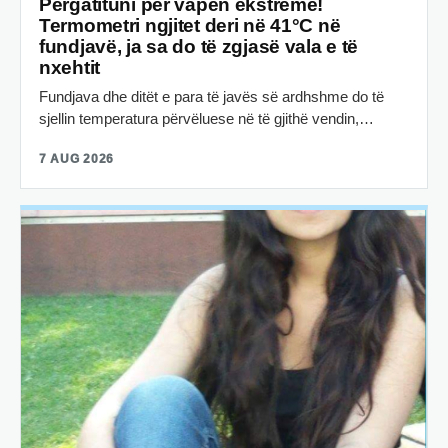
Përgatituni për vapën ekstreme!
Termometri ngjitet deri në 41°C në
fundjavë, ja sa do të zgjasë vala e të
nxehtit
Fundjava dhe ditët e para të javës së ardhshme do të
sjellin temperatura përvëluese në të gjithë vendin,…
7 AUG 2026