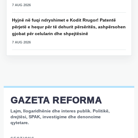
7 AUG 2026
Hyjnë në fuqi ndryshimet e Kodit Rrugor! Patentë
përjetë e hequr për të dehurit përsëritës, ashpërsohen
gjobat për celularin dhe shpejtësinë
7 AUG 2026
GAZETA REFORMA
Lajm, llogaridhënie dhe interes publik. Politikë,
drejtësi, SPAK, investigime dhe denoncime
qytetare.