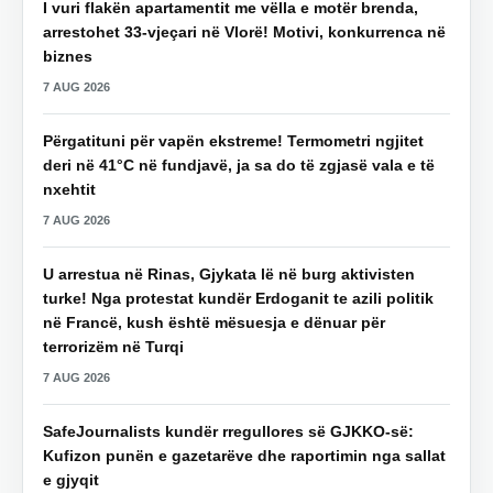
I vuri flakën apartamentit me vëlla e motër brenda,
arrestohet 33-vjeçari në Vlorë! Motivi, konkurrenca në
biznes
7 AUG 2026
Përgatituni për vapën ekstreme! Termometri ngjitet
deri në 41°C në fundjavë, ja sa do të zgjasë vala e të
nxehtit
7 AUG 2026
U arrestua në Rinas, Gjykata lë në burg aktivisten
turke! Nga protestat kundër Erdoganit te azili politik
në Francë, kush është mësuesja e dënuar për
terrorizëm në Turqi
7 AUG 2026
SafeJournalists kundër rregullores së GJKKO-së:
Kufizon punën e gazetarëve dhe raportimin nga sallat
e gjyqit