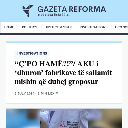
HOME
POLITICS
JUSTICE & SPAK
INVESTIGATIONS
ECONO
INVESTIGATIONS
“Ç’PO HAMË?!”/ AKU i
‘dhuron’ fabrikave të sallamit
mishin që duhej groposur
5 JULY 2024
· 2 MIN LEXIM