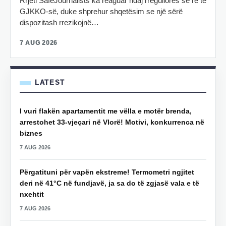
Rrjeti SafeJournalists ka reaguar ndaj rregullores së re të
GJKKO-së, duke shprehur shqetësim se një sërë
dispozitash rrezikojnë…
7 AUG 2026
LATEST
I vuri flakën apartamentit me vëlla e motër brenda,
arrestohet 33-vjeçari në Vlorë! Motivi, konkurrenca në
biznes
7 AUG 2026
Përgatituni për vapën ekstreme! Termometri ngjitet
deri në 41°C në fundjavë, ja sa do të zgjasë vala e të
nxehtit
7 AUG 2026