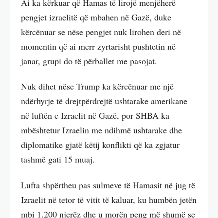
Ai ka kërkuar që Hamas të lirojë menjëherë
pengjet izraelitë që mbahen në Gazë, duke
kërcënuar se nëse pengjet nuk lirohen deri në
momentin që ai merr zyrtarisht pushtetin në
janar, grupi do të përballet me pasojat.
Nuk dihet nëse Trump ka kërcënuar me një
ndërhyrje të drejtpërdrejtë ushtarake amerikane
në luftën e Izraelit në Gazë, por SHBA ka
mbështetur Izraelin me ndihmë ushtarake dhe
diplomatike gjatë këtij konflikti që ka zgjatur
tashmë gati 15 muaj.
Lufta shpërtheu pas sulmeve të Hamasit në jug të
Izraelit në tetor të vitit të kaluar, ku humbën jetën
mbi 1.200 njerëz dhe u morën peng më shumë se