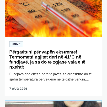
HOME
Përgatituni për vapën ekstreme!
Termometri ngjitet deri në 41°C në
fundjavë, ja sa do të zgjasë vala e të
nxehtit
Fundjava dhe ditët e para të javës së ardhshme do të
sjellin temperatura përvëluese në të gjithë vendin,…
7 AUG 2026