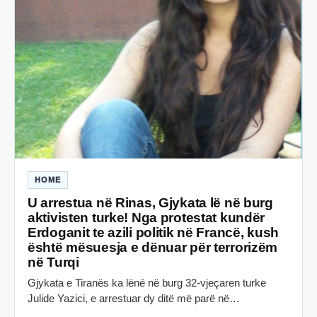
HOME
U arrestua në Rinas, Gjykata lë në burg
aktivisten turke! Nga protestat kundër
Erdoganit te azili politik në Francë, kush
është mësuesja e dënuar për terrorizëm
në Turqi
Gjykata e Tiranës ka lënë në burg 32-vjeçaren turke
Julide Yazici, e arrestuar dy ditë më parë në…