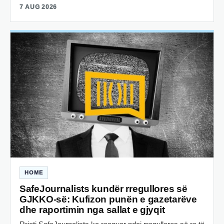
7 AUG 2026
HOME
SafeJournalists kundër rregullores së
GJKKO-së: Kufizon punën e gazetarëve
dhe raportimin nga sallat e gjyqit