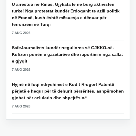
U arrestua në Rinas, Gjykata lë në burg aktivisten
turke! Nga protestat kundër Erdoganit te azili politik
në Francë, kush është mësuesja e dënuar për
terrorizëm në Turqi
7 AUG 2026
SafeJournalists kundër rregullores së GJKKO-së:
Kufizon punën e gazetarëve dhe raportimin nga sallat
e gjyqit
7 AUG 2026
Hyjnë në fuqi ndryshimet e Kodit Rrugor! Patentë
përjetë e hequr për të dehurit përsëritës, ashpërsohen
gjobat për celularin dhe shpejtësinë
7 AUG 2026