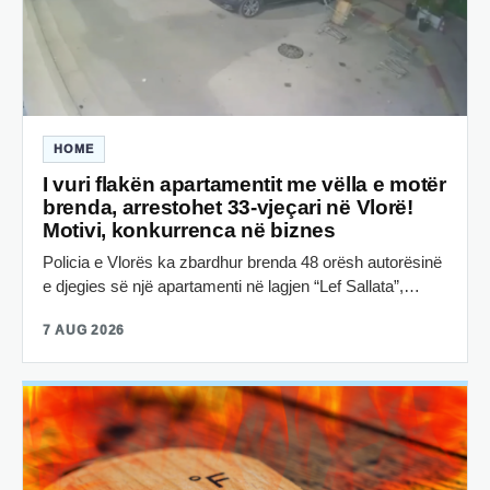
HOME
I vuri flakën apartamentit me vëlla e motër
brenda, arrestohet 33-vjeçari në Vlorë!
Motivi, konkurrenca në biznes
Policia e Vlorës ka zbardhur brenda 48 orësh autorësinë
e djegies së një apartamenti në lagjen “Lef Sallata”,…
7 AUG 2026