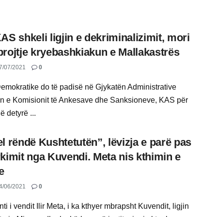
AS shkeli ligjin e dekriminalizimit, mori
rojtje kryebashkiakun e Mallakastrës
7/07/2021
0
Demokratike do të padisë në Gjykatën Administrative
n e Komisionit të Ankesave dhe Sanksioneve, KAS për
ë detyrë ...
l rëndë Kushtetutën”, lëvizja e parë pas
kimit nga Kuvendi. Meta nis kthimin e
e
4/06/2021
0
ti i vendit Ilir Meta, i ka kthyer mbrapsht Kuvendit, ligjin