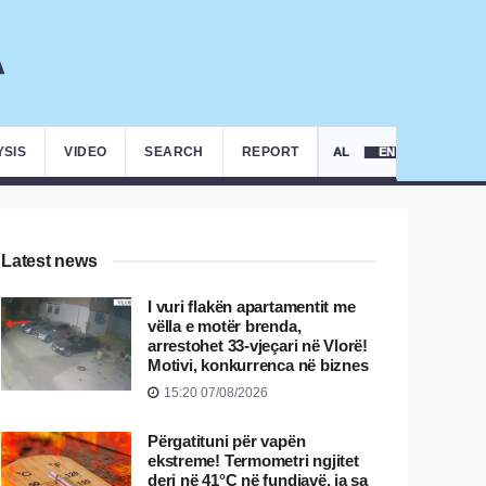
YSIS
VIDEO
SEARCH
REPORT
AL
EN
Latest news
I vuri flakën apartamentit me
vëlla e motër brenda,
arrestohet 33-vjeçari në Vlorë!
Motivi, konkurrenca në biznes
15:20 07/08/2026
Përgatituni për vapën
ekstreme! Termometri ngjitet
deri në 41°C në fundjavë, ja sa