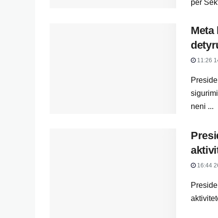
për Sekt
Meta 
detyr
11:26 1
Presiden
sigurim
neni ...
Presi
aktivi
16:44 2
Presiden
aktivite