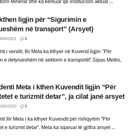
orin Minerar dhe ka kërkuar që institucioni aktual ...
kthen ligjin për “Sigurimin e
ueshëm në transport” (Arsyet)
4/04/2021
0
ti i vendit, Ilir Meta ka kthyer në Kuvend ligjin "Për
in e detyrueshëm në sektorin e transportit”.Sipas Metës,
denti Meta i kthen Kuvendit ligjin “Për
tetet e turizmit detar”, ja cilat janë arsyet
6/05/2020
0
ti Ilir Meta i ka kthyer Kuvendit për rishqyrtim “Për
tet e turizmit detar”. Meta ka sqaruar të gjitha arsyet ...