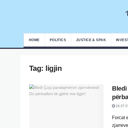
HOME
POLITICS
JUSTICE & SPAK
INVES
Tag:
ligjin
Bledi
përbal
16:37 0
Forcat 
zjarreve