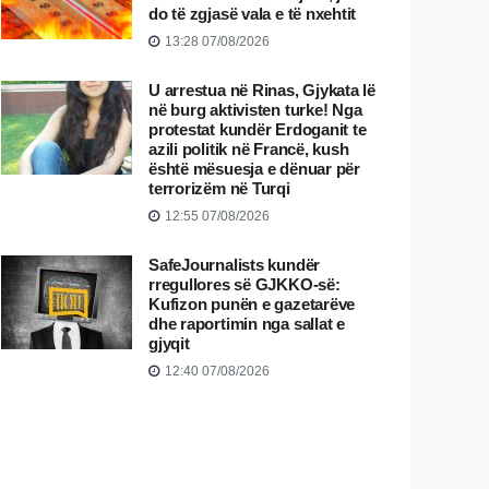
do të zgjasë vala e të nxehtit
13:28 07/08/2026
U arrestua në Rinas, Gjykata lë
në burg aktivisten turke! Nga
protestat kundër Erdoganit te
azili politik në Francë, kush
është mësuesja e dënuar për
terrorizëm në Turqi
12:55 07/08/2026
SafeJournalists kundër
rregullores së GJKKO-së:
Kufizon punën e gazetarëve
dhe raportimin nga sallat e
gjyqit
12:40 07/08/2026