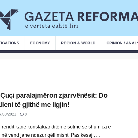
TIGATIONS
ECONOMY
REGION & WORLD
OPINION / ANAL
 Çuçi paralajmëron zjarrvënësit: Do
leni të gjithë me ligjin!
7/08/2021
0
e rendit kanë konstatuar ditën e sotme se shumica e
 në vend janë ndezur qëllimisht. Pas kësaj , ...