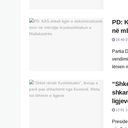
PD: K
në mb
16:40 0
Partia 
vendimi
lënien n
“Shke
shkar
ligjev
12:01 1
Presiden